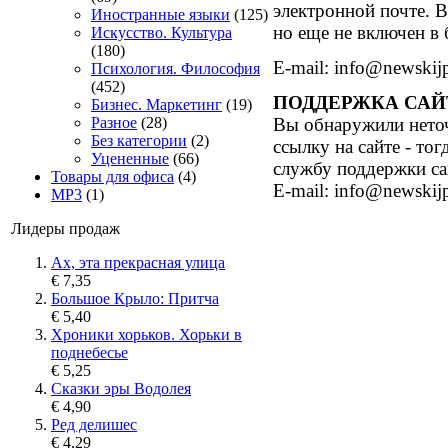
электронной почте. В
Иностранные языки
(125)
но еще не включен в 
Искусство. Культура
(180)
E-mail: info@newskijp
Психология. Философия
(452)
ПОДДЕРЖКА САЙ
Бизнес. Маркетинг
(19)
Разное
(28)
Вы обнаружили неточ
Без категории
(2)
ссылку на сайте - то
Уцененные
(66)
службу поддержки са
Товары для офиса
(4)
E-mail: info@newskijp
MP3
(1)
Лидеры продаж
Ах, эта прекрасная улица
€ 7,35
Большое Крыло: Притча
€ 5,40
Хроники хорьков. Хорьки в
поднебесье
€ 5,25
Сказки эры Водолея
€ 4,90
Ред делишес
€ 4,29