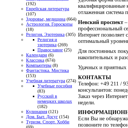
(192)
квалифицированные к
Еврейская литература
отлаженная система п
(107)
Здоровье, медицина
(664)
Невский проспект
–
Астрология. Гороскопы
профессиональный се
(18)
Интернет позволяет 
Религия. Эзотерика
(305)
Религия и
оптимальный уровень
эзотерика
(269)
Православие
(25)
Для постоянных покуп
Календари
(6)
накопительных и раз
Классика
(674)
Компьютеры
(8)
Удачных и приятных
Фантастика. Мистика
(153)
КОНТАКТЫ
Учебная литература
(274)
Телефон: +49 211 / 9
Учебные пособия
консультантов: понед
(83)
Заказ через Интернет
Русский в
немецких школах
недели.
(182)
Кулинария
(121)
ИНФОРМАЦИОНН
Дом. Быт. Досуг
(154)
Если Вы не обнаружи
Туризм. Спорт. Хобби
позвоните по телефон
(69)