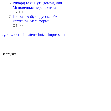
Ричард Бах: Путь домой, или
Мгновенная перспектива
€ 2,10
Плакат. Азбука русская без
картинок /мал. форм/
€ 1,00
agb
|
widerruf
|
datenschutz
|
Impressum
Загрузка