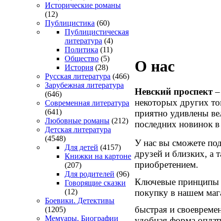
Исторические романы
(12)
Публицистика
(60)
Публицистическая
литература
(4)
Политика
(11)
Общество
(5)
О нас
История
(28)
Русская литература
(466)
Зарубежная литература
Невский проспект
–
(646)
некоторых других то
Современная литература
(641)
приятно удивлены ве
Любовные романы
(212)
последних новинок в 
Детская литература
(4548)
У нас вы сможете по
Для детей
(4157)
друзей и близких, а 
Книжки на картоне
приобретением.
(207)
Для родителей
(96)
Ключевые принципы 
Говорящие сказки
покупку в нашем маг
(12)
Боевики. Детективы
быстрая и своевремен
(1205)
Мемуары. Биографии
удобная форма оплат