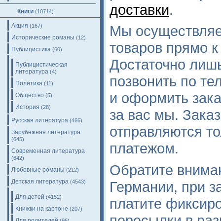
доставки
.
Книги
(10714)
Акция
(167)
Мы осуществляе
Исторические романы
(12)
товаров прямо к
Публицистика
(60)
Достаточно лишь
Публицистическая
литература
(4)
позвонить по те
Политика
(11)
и оформить зака
Общество
(5)
История
(28)
за вас мы. Зака
Русская литература
(466)
отправляются т
Зарубежная литература
(645)
платежом.
Современная литература
(642)
Обратите вниман
Любовные романы
(212)
Детская литература
Германии, при за
(4543)
Для детей
(4152)
платите фиксир
Книжки на картоне
(207)
пересылки в раз
Для родителей
(96)