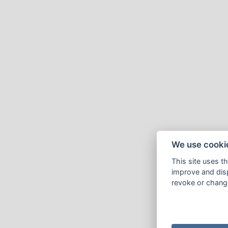
We use cooki
This site uses t
improve and disp
revoke or change