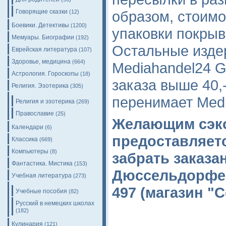
образом, стоимо
Говорящие сказки
(12)
Боевики. Детективы
(1200)
упаковки покрыв
Мемуары. Биографии
(192)
Остальные изде
Еврейская литература
(107)
Здоровье, медицина
(664)
Mediahandel24 
Астрология. Гороскопы
(18)
заказа выше 40,
Религия. Эзотерика
(305)
перенимает Med
Религия и эзотерика
(269)
Православие
(25)
Желающим сэко
Календари
(6)
предоставляет
Классика
(669)
Компьютеры
(8)
забрать заказа
Фантастика. Мистика
(153)
Дюссельдорфе п
Учебная литература
(273)
497 (магазин "C
Учебные пособия
(82)
Русский в немецких школах
(182)
Кулинария
(121)