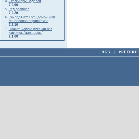
Сказки эры Водолея
€ 4,90
Ред делишес
€ 4,29
Ричард Бах: Путь домой, или
Мгновенная перспектива
€ 2,10
Плакат. Азбука русская без
картинок /мал. форм/
€ 1,00
AGB
|
WIDERRU