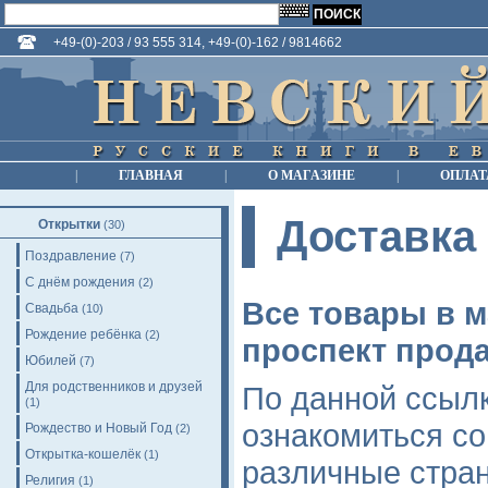
+49-(0)-203 / 93 555 314, +49-(0)-162 / 9814662
|
ГЛАВНАЯ
|
О МАГАЗИНЕ
|
ОПЛАТ
Доставка
Открытки
(30)
Поздравление
(7)
С днём рождения
(2)
Все товары в м
Свадьба
(10)
Рождение ребёнка
(2)
проспект прода
Юбилей
(7)
Для родственников и друзей
По данной ссыл
(1)
ознакомиться со
Рождество и Новый Год
(2)
Открытка-кошелёк
(1)
различные стра
Религия
(1)