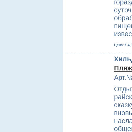
гора
суточ
обра
пищев
извес
Цена
:
€ 4,
Хиль
Пляж
Арт.№
Отдых
райск
сказк
вновь
насла
общен