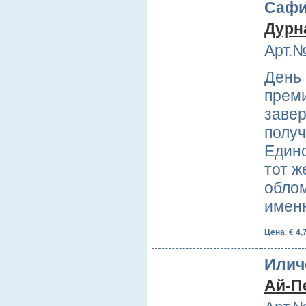
Сафи
Дурн
Арт.№
День 
преми
заве
получ
Единс
тот ж
облом
имен
Цена
:
€ 4,
Илич
Ай-П