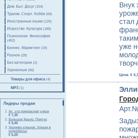
Внук 
Дом. Быт. Досуг
(154)
урож
Туризм. Спорт. Хобби
(69)
стал 
Иностранные языки
(125)
франц
Искусство. Культура
(180)
Психология. Философия
таким
(452)
уже н
Бизнес. Маркетинг
(19)
молод
Разное
(28)
твор
Без категории
(2)
Уцененные
(66)
Цена
:
€ 4,
Товары для офиса
(4)
Элли
MP3
(1)
Город
Лидеры продаж
Арт.№
Ах, эта прекрасная улица
€ 7,35
Зады
Большое Крыло: Притча
€ 5,40
пожар
Хроники хорьков. Хорьки в
поднебесье
€ 5,25
множе