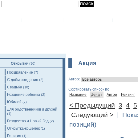
+49-(0)-203 / 93 555 314, +49-(0)-162 / 9814662
|
ГЛАВНАЯ
|
О МАГАЗИНЕ
|
ОПЛАТ
Акция
Открытки
(30)
Поздравление
(7)
Автор:
С днём рождения
(2)
Свадьба
(10)
Сортировать список по:
Рождение ребёнка
Название
Цена
↑
Автор
Рейтинг
(2)
Юбилей
(7)
< Предыдущий
3
4
5
Для родственников и друзей
Следующий >
| Показ
(1)
Рождество и Новый Год
(2)
позиций)
Открытка-кошелёк
(1)
Религия
(1)