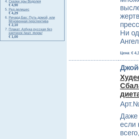
Сказки эры Водолея
€ 4,90
высле
Ред делишес
€ 4,29
жертв
Ричард Бах: Путь домой, или
Мгновенная перспектива
пресс
€ 2,10
Плакат. Азбука русская без
Ни од
картинок /мал. форм/
€ 1,00
Анге
Цена
:
€ 4,
Джой
Худе
Сбал
диет
Арт.№
Даже 
если 
всего