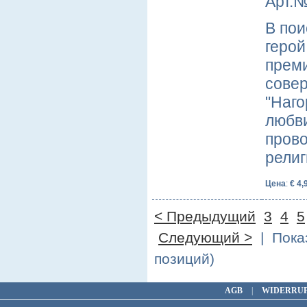
Арт.№
В пои
герой
преми
совер
"Наго
любви
прово
религ
Цена
:
€ 4,
< Предыдущий
3
4
5
Следующий >
| Показ
позиций)
AGB
|
WIDERRU