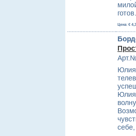
милой
гото
Цена
:
€ 4,
Борд
Прос
Арт.№
Юлия 
телев
успеш
Юлия 
волну
Возмо
чувст
себе,