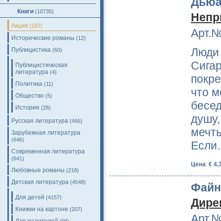
Дьюа
Книги
(10735)
Непр
Акция
(167)
Арт.№
Исторические романы
(12)
Люди 
Публицистика
(60)
Сигар
Публицистическая
литература
(4)
покре
Политика
(11)
что м
Общество
(5)
бесед
История
(28)
душу,
Русская литература
(466)
мечты
Зарубежная литература
(646)
Если
Современная литература
(641)
Цена
:
€ 4,
Любовные романы
(218)
Детская литература
(4548)
Файн
Для детей
(4157)
Дире
Книжки на картоне
(207)
Арт.№