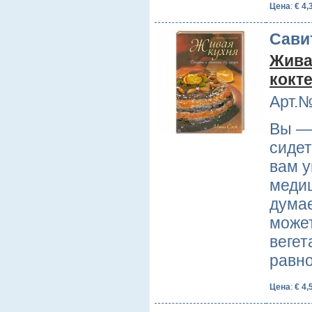
Цена
:
€ 4,
Сави
Жива
кокт
Арт.№
Вы —
сидет
вам у
меди
думае
може
вегет
равно
Цена
:
€ 4,