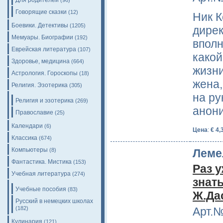
Для родителей
(96)
Говорящие сказки
(12)
Ник К
Боевики. Детективы
(1205)
дирек
Мемуары. Биографии
(192)
вполн
Еврейская литература
(107)
какой
Здоровье, медицина
(664)
жизни
Астрология. Гороскопы
(18)
жена,
Религия. Эзотерика
(305)
на ру
Религия и эзотерика
(269)
анон
Православие
(25)
Календари
(6)
Цена
:
€ 4,
Классика
(674)
Компьютеры
Леме
(8)
Фантастика. Мистика
(153)
Раз 
Учебная литература
(274)
знат
Учебные пособия
(83)
Ж.Да
Русский в немецких школах
(182)
Арт.№
Кулинария
(121)