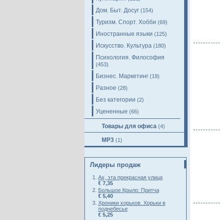
Дом. Быт. Досуг
(154)
Туризм. Спорт. Хобби
(69)
Иностранные языки
(125)
Искусство. Культура
(180)
Психология. Философия
(453)
Бизнес. Маркетинг
(19)
Разное
(28)
Без категории
(2)
Уцененные
(66)
Товары для офиса
(4)
MP3
(1)
Лидеры продаж
Ах, эта прекрасная улица
€ 7,35
Большое Крыло: Притча
€ 5,40
Хроники хорьков. Хорьки в
поднебесье
€ 5,25