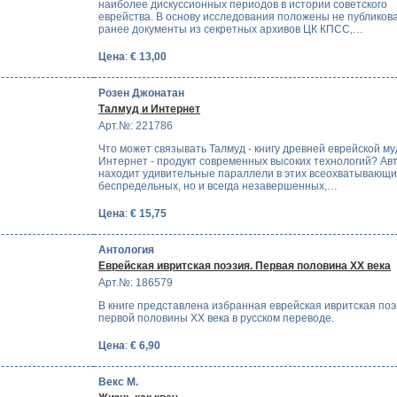
наиболее дискуссионных периодов в истории советского
еврейства. В основу исследования положены не публико
ранее документы из секретных архивов ЦК КПСС,…
Цена
:
€ 13,00
Розен Джонатан
Талмуд и Интернет
Арт.№: 221786
Что может связывать Талмуд - книгу древней еврейской му
Интернет - продукт современных высоких технологий? Ав
находит удивительные параллели в этих всеохватывающи
беспредельных, но и всегда незавершенных,…
Цена
:
€ 15,75
Антология
Еврейская ивритская поэзия. Первая половина ХХ века
Арт.№: 186579
В книге представлена избранная еврейская ивритская по
первой половины XX века в русском переводе.
Цена
:
€ 6,90
Векс М.