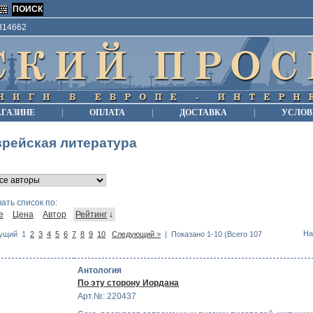
9814662
АГАЗИНЕ
|
ОПЛАТА
|
ДОСТАВКА
|
УСЛОВ
рейская литература
ать список по:
е
Цена
Автор
Рейтинг
↓
На
ущий
1
2
3
4
5
6
7
8
9
10
Следующий >
| Показано 1-10 (Всего 107
Антология
По эту сторону Иордана
Арт.№: 220437