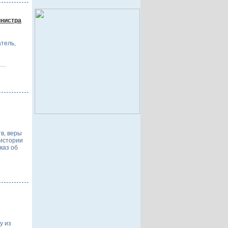
инистра
тель,
у…
тв, веры
 истории
каз об
у из