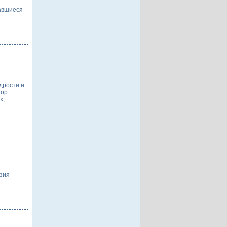
вавшиеся
дрости и
тор
х,
эзия