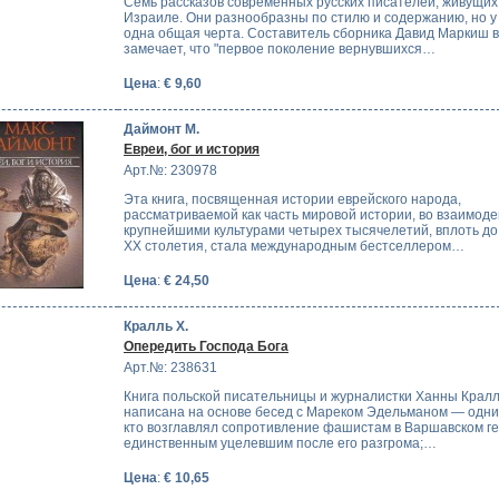
Семь рассказов современных русских писателей, живущих
Израиле. Они разнообразны по стилю и содержанию, но у 
одна общая черта. Составитель сборника Давид Маркиш 
замечает, что "первое поколение вернувшихся…
Цена
:
€ 9,60
Даймонт М.
Евреи, бог и история
Арт.№: 230978
Эта книга, посвященная истории еврейского народа,
рассматриваемой как часть мировой истории, во взаимоде
крупнейшими культурами четырех тысячелетий, вплоть до
XX столетия, стала международным бестселлером…
Цена
:
€ 24,50
Кралль Х.
Опередить Господа Бога
Арт.№: 238631
Книга польской писательницы и журналистки Ханны Крал
написана на основе бесед с Мареком Эдельманом — одним
кто возглавлял сопротивление фашистам в Варшавском ге
единственным уцелевшим после его разгрома;…
Цена
:
€ 10,65