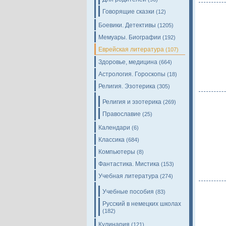
Говорящие сказки
(12)
Боевики. Детективы
(1205)
Мемуары. Биографии
(192)
Еврейская литература
(107)
Здоровье, медицина
(664)
Астрология. Гороскопы
(18)
Религия. Эзотерика
(305)
Религия и эзотерика
(269)
Православие
(25)
Календари
(6)
Классика
(684)
Компьютеры
(8)
Фантастика. Мистика
(153)
Учебная литература
(274)
Учебные пособия
(83)
Русский в немецких школах
(182)
Кулинария
(121)