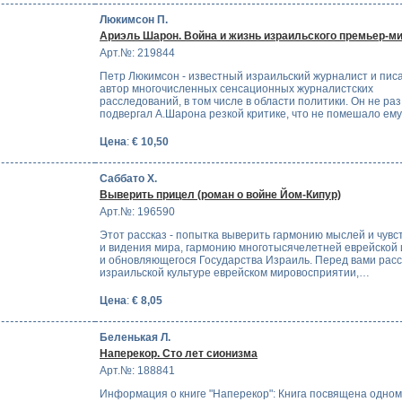
Люкимсон П.
Ариэль Шарон. Война и жизнь израильского премьер-м
Арт.№: 219844
Петр Люкимсон - известный израильский журналист и писа
автор многочисленных сенсационных журналистских
расследований, в том числе в области политики. Он не раз
подвергал А.Шарона резкой критике, что не помешало ем
Цена
:
€ 10,50
Саббато Х.
Выверить прицел (роман о войне Йом-Кипур)
Арт.№: 196590
Этот рассказ - попытка выверить гармонию мыслей и чувс
и видения мира, гармонию многотысячелетней еврейской
и обновляющегося Государства Израиль. Перед вами расс
израильской культуре еврейском мировосприятии,…
Цена
:
€ 8,05
Беленькая Л.
Наперекор. Сто лет сионизма
Арт.№: 188841
Информация о книге "Наперекор": Книга посвящена одном