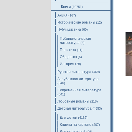
Книги
(10751)
Акция
(167)
Исторические романы
(12)
Публицистика
(60)
Публицистическая
литература
(4)
Политика
(11)
Общество
(5)
История
(28)
Русская литература
(469)
Зарубежная литература
(646)
Современная литература
(641)
Любовные романы
(218)
Детская литература
(4553)
Для детей
(4162)
Книжки на картоне
(207)
Для родителей
(96)