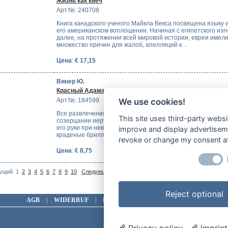
Жизнь как квеч
Арт.№: 240708
Книга канадского ученого Майкла Векса посвящена языку 
его американском воплощении. Начиная с египетского изг
далее, на протяжении всей мировой истории, евреи имел
множество причин для жалоб, апелляций к…
Цена
:
€ 17,15
Винер Ю.
Красный Адамант
Арт.№: 184599
We use cookies!
Все развлечения инвалида Михаила Чериковера заключал
This site uses third-party websi
созерцании иерусалимской улицы из окна своей квартиры,
его руки при невероятном стечении обстоятельств не поп
improve and display advertisemen
краденые бриллианты, в том числе знаменитый…
revoke or change my consent at 
Цена
:
€ 8,75
На
ущий
1
2
3
4
5
6
7
8
9
10
Следующий >
| Показано 1-10 (Всего 107
Reject optional
AGB
|
WIDERRUF
|
DATENSCHUTZ
|
IMPRESSUM
Privacy policy
Imprint