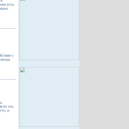
 в
них есть
верно
йствии с
 конца
ль
 из тех,
тто, и