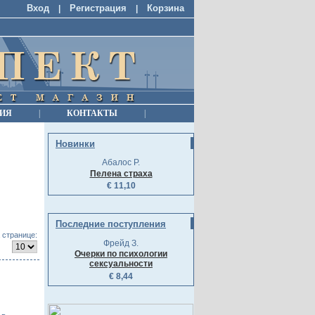
Вход
Регистрация
Корзина
|
|
ИЯ
|
КОНТАКТЫ
|
Новинки
Абалос Р.
Пелена страха
€ 11,10
Последние поступления
 странице:
Фрейд З.
Очерки по психологии
сексуальности
€ 8,44