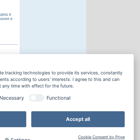
идиш в
нания и
и
ись в
te tracking technologies to provide its services, constantly
 пока в
али
ts according to users' interests. I agree to this and can
any time with effect for the future.
Necessary
Functional
 странице:
Accept all
Cookie Consent by Prive
Settings