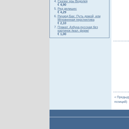
Сказки эры Водолея
€ 4,90
Ред делишес
€ 4,29
Ричард Бах: Путь домой, или
Мгновенная перспектива
€ 2,10
Плакат. Азбука русская без
картинок /мал. форм/
€ 1,00
< Предыд
позиций)