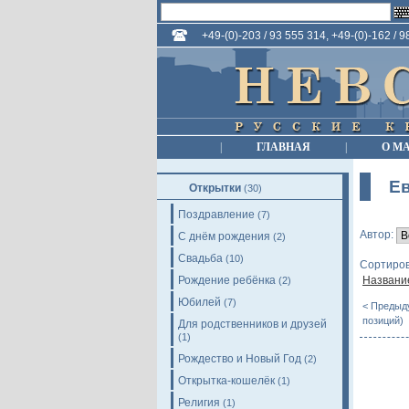
+49-(0)-203 / 93 555 314, +49-(0)-162 / 
|
ГЛАВНАЯ
|
О М
Ев
Открытки
(30)
Поздравление
(7)
Автор:
С днём рождения
(2)
Свадьба
(10)
Сортиров
Рождение ребёнка
Названи
(2)
Юбилей
(7)
< Предыд
позиций)
Для родственников и друзей
(1)
Рождество и Новый Год
(2)
Открытка-кошелёк
(1)
Религия
(1)