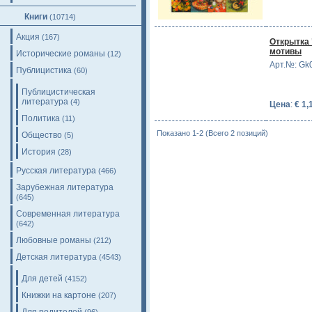
Книги
(10714)
Акция
(167)
Открытка 
мотивы
Исторические романы
(12)
Арт.№: Gk
Публицистика
(60)
Публицистическая
литература
(4)
Цена
:
€ 1,
Политика
(11)
Показано 1-2 (Всего 2 позиций)
Общество
(5)
История
(28)
Русская литература
(466)
Зарубежная литература
(645)
Современная литература
(642)
Любовные романы
(212)
Детская литература
(4543)
Для детей
(4152)
Книжки на картоне
(207)