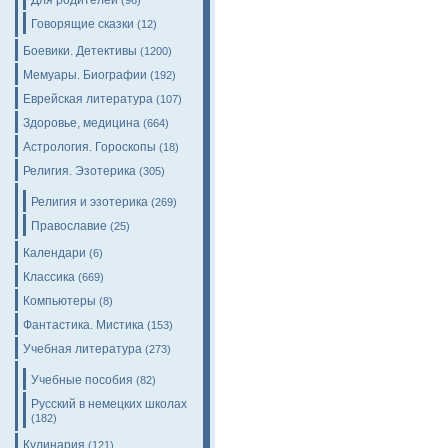
Для родителей
(96)
Говорящие сказки
(12)
Боевики. Детективы
(1200)
Мемуары. Биографии
(192)
Еврейская литература
(107)
Здоровье, медицина
(664)
Астрология. Гороскопы
(18)
Религия. Эзотерика
(305)
Религия и эзотерика
(269)
Православие
(25)
Календари
(6)
Классика
(669)
Компьютеры
(8)
Фантастика. Мистика
(153)
Учебная литература
(273)
Учебные пособия
(82)
Русский в немецких школах
(182)
Кулинария
(121)