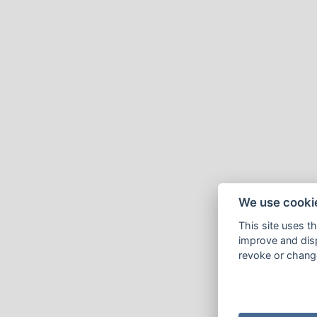
We use cooki
This site uses t
improve and disp
revoke or change