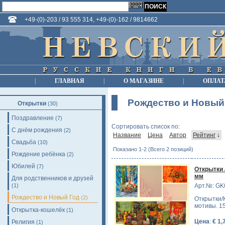
+49-(0)-203 / 93 555 314, +49-(0)-162 / 9814662
|
ГЛАВНАЯ
|
О МАГАЗИНЕ
|
ОПЛАТ
Рождество и Новый
Открытки
(30)
Поздравление
(7)
Сортировать список по:
С днём рождения
(2)
Название
Цена
Автор
Рейтинг
↓
Свадьба
(10)
Показано 1-2 (Всего 2 позиций)
Рождение ребёнка
(2)
Юбилей
(7)
Открытки 
мм
Для родственников и друзей
(1)
Арт.№: GK
Рождество и Новый Год
(2)
Открытки/
мотивы. 15
Открытка-кошелёк
(1)
Цена
:
€ 1,
Религия
(1)