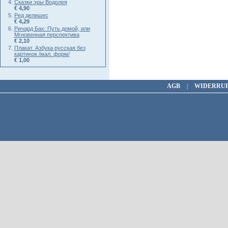
Сказки эры Водолея
€ 4,90
Ред делишес
€ 4,29
Ричард Бах: Путь домой, или
Мгновенная перспектива
€ 2,10
Плакат. Азбука русская без
картинок /мал. форм/
€ 1,00
AGB
|
WIDERRU