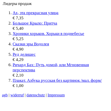
Лидеры продаж
Ах, эта прекрасная улица
€ 7,35
Большое Крыло: Притча
€ 5,40
Хроники хорьков. Хорьки в поднебесье
€ 5,25
Сказки эры Водолея
€ 4,90
Ред делишес
€ 4,29
Ричард Бах: Путь домой, или Мгновенная
перспектива
€ 2,10
Плакат. Азбука русская без картинок /мал. форм/
€ 1,00
agb
|
widerruf
|
datenschutz
|
Impressum