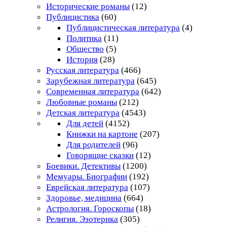
Исторические романы
(12)
Публицистика
(60)
Публицистическая литература
(4)
Политика
(11)
Общество
(5)
История
(28)
Русская литература
(466)
Зарубежная литература
(645)
Современная литература
(642)
Любовные романы
(212)
Детская литература
(4543)
Для детей
(4152)
Книжки на картоне
(207)
Для родителей
(96)
Говорящие сказки
(12)
Боевики. Детективы
(1200)
Мемуары. Биографии
(192)
Еврейская литература
(107)
Здоровье, медицина
(664)
Астрология. Гороскопы
(18)
Религия. Эзотерика
(305)