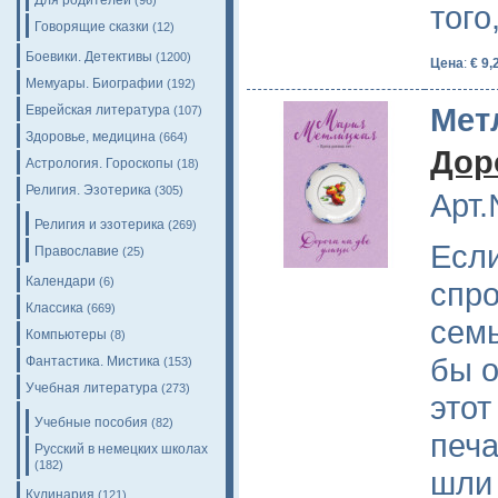
Для родителей
(96)
тог
Говорящие сказки
(12)
Боевики. Детективы
(1200)
Цена
:
€ 9,
Мемуары. Биографии
(192)
Мет
Еврейская литература
(107)
Здоровье, медицина
(664)
Дор
Астрология. Гороскопы
(18)
Религия. Эзотерика
(305)
Арт.
Религия и эзотерика
(269)
Есл
Православие
(25)
Календари
(6)
спро
Классика
(669)
семь
Компьютеры
(8)
бы о
Фантастика. Мистика
(153)
Учебная литература
(273)
этот
Учебные пособия
(82)
печа
Русский в немецких школах
(182)
шли 
Кулинария
(121)