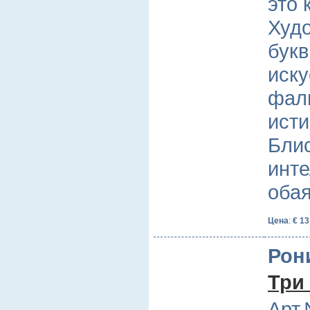
это 
Худ
букв
иску
фал
исти
Бли
инте
оба
Цена
:
€ 13
Рон
Три
Арт.