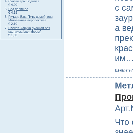
Сказки эры Водолея
с с
€ 4,90
Ред делишес
€ 4,29
заур
Ричард Бах: Путь домой, или
Мгновенная перспектива
€ 2,10
а ве
Плакат. Азбука русская без
картинок /мал. форм/
пре
€ 1,00
крас
им
Цена
:
€ 9,
Мет
Про
Арт.
Что 
знае