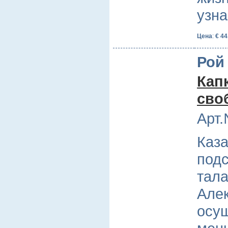
узн
Цена
:
€ 44
Рой
Кап
сво
Арт.
Каза
под
тала
Алек
осущ