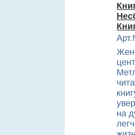
Кни
Нес
Кни
Арт.
Женс
цен
Мет
чита
книг
увер
на д
легч
жизн