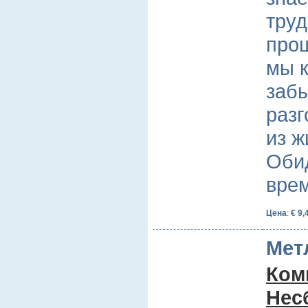
труд
прощ
мы к
забы
разг
из ж
Обид
вре
Цена
:
€ 9,
Мет
Комп
Нес