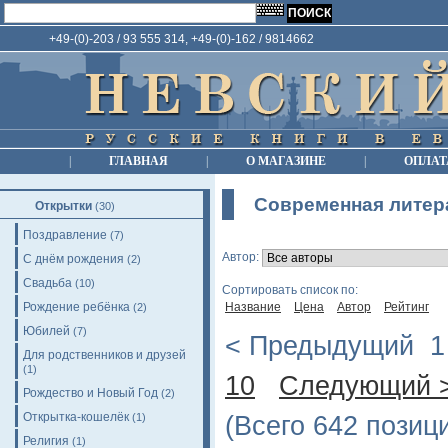
+49-(0)-203 / 93 555 314, +49-(0)-162 / 9814662
|
ГЛАВНАЯ
|
О МАГАЗИНЕ
|
ОПЛАТ
Современная литер
Открытки
(30)
Поздравление
(7)
Автор:
С днём рождения
(2)
Свадьба
(10)
Сортировать список по:
Рождение ребёнка
Название
Цена
Автор
Рейтинг
(2)
Юбилей
(7)
< Предыдущий
Для родственников и друзей
(1)
10
Следующий 
Рождество и Новый Год
(2)
Открытка-кошелёк
(1)
(Всего 642 позиц
Религия
(1)