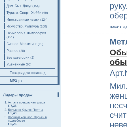
руку
Дом. Быт. Досуг
(154)
Туризм. Спорт. Хобби
обе
(69)
Иностранные языки
(124)
Искусство. Культура
(180)
Цена
:
€ 9,
Психология. Философия
(451)
Мет
Бизнес. Маркетинг
(19)
Обы
Разное
(28)
Без категории
(2)
обы
Уцененные
(66)
Арт.
Товары для офиса
(4)
MP3
(1)
Мил
жен
Лидеры продаж
несч
Ах, эта прекрасная улица
€ 7,35
Большое Крыло: Притча
счит
€ 5,40
Хроники хорьков. Хорьки в
поднебесье
неве
€ 5,25