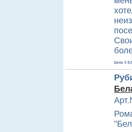
мень
хоте
неи
посе
Свои
бол
Цена
:
€ 8,
Руб
Бел
Арт.
Ром
"Бел