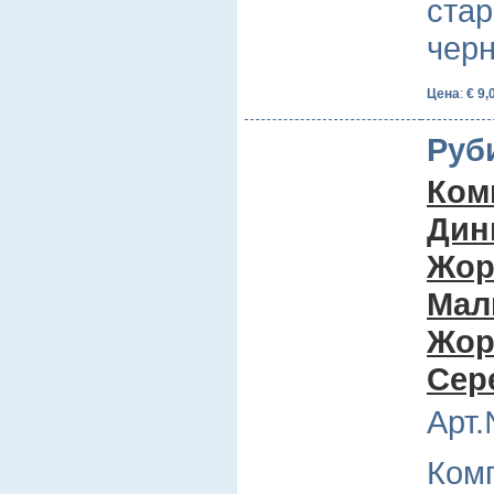
стар
чер
Цена
:
€ 9,
Руб
Комп
Дин
Жор
Мал
Жор
Сер
Арт.
Комп