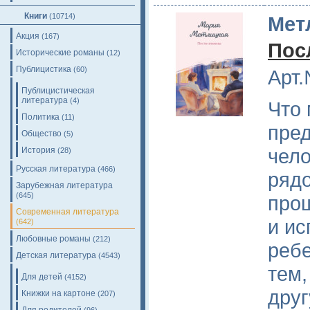
Книги
(10714)
Мет
Акция
(167)
Пос
Исторические романы
(12)
Публицистика
(60)
Арт.
Публицистическая
литература
(4)
Что 
Политика
(11)
пред
Общество
(5)
чело
История
(28)
Русская литература
(466)
рядо
Зарубежная литература
(645)
прош
Современная литература
и ис
(642)
Любовные романы
(212)
ребе
Детская литература
(4543)
тем,
Для детей
(4152)
друг
Книжки на картоне
(207)