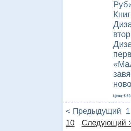
Руби
Книг
Диза
втор
Диза
перв
«Ма
завя
нов
Цена
:
€ 63
< Предыдущий
10
Следующий 