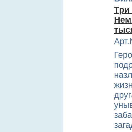
Три
Нем
тыс
Арт.
Гер
подр
назл
жизн
друг
уныв
заба
зага