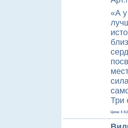
«А у
луч
исто
близ
серд
пос
мест
сила
само
Три
Цена
:
€ 8,
Вил