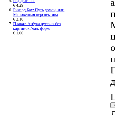
а
Ред делишес
€ 4,29
Ричард Бах: Путь домой, или
п
Мгновенная перспектива
€ 2,10
Плакат. Азбука русская без
картинок /мал. форм/
€ 1,00
о
ш
Г