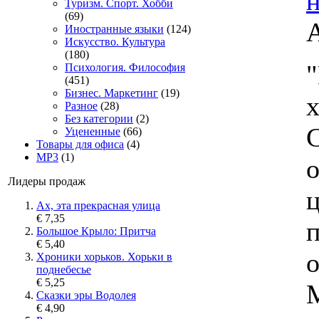
н
Туризм. Спорт. Хобби
(69)
Иностранные языки
(124)
Искусство. Культура
(180)
Психология. Философия
(451)
Бизнес. Маркетинг
(19)
Разное
(28)
Без категории
(2)
С
Уцененные
(66)
Товары для офиса
(4)
MP3
(1)
Лидеры продаж
Ах, эта прекрасная улица
€ 7,35
Большое Крыло: Притча
€ 5,40
о
Хроники хорьков. Хорьки в
поднебесье
€ 5,25
Сказки эры Водолея
€ 4,90