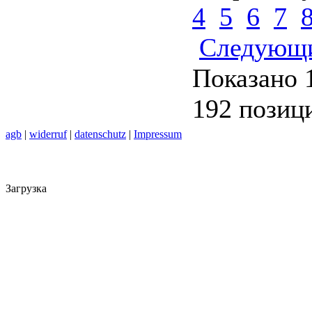
4
5
6
7
Следующ
Показано 
192 позиц
agb
|
widerruf
|
datenschutz
|
Impressum
Загрузка