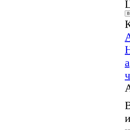
К
а
ч
В