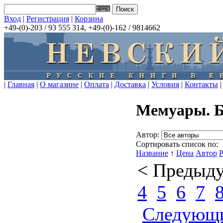
Вход
|
Регистрация
|
Корзина
+49-(0)-203 / 93 555 314, +49-(0)-162 / 9814662
|
Главная
|
О магазине
|
Оплата
|
Доставка
|
Условия
|
Контакты
|
Мемуары. 
Автор:
Сортировать список по:
Название
↑
Цена
Автор
< Предыд
4
5
6
7
Следующ