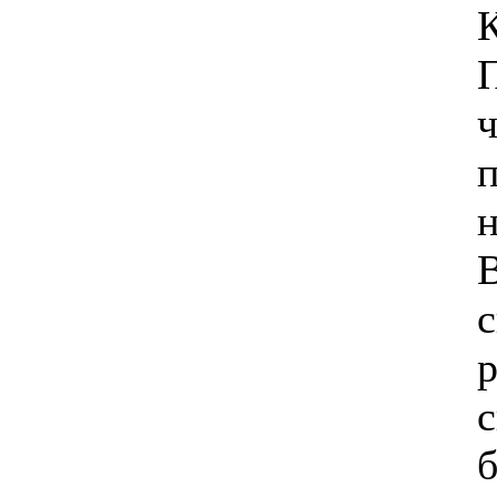
К
н
р
б