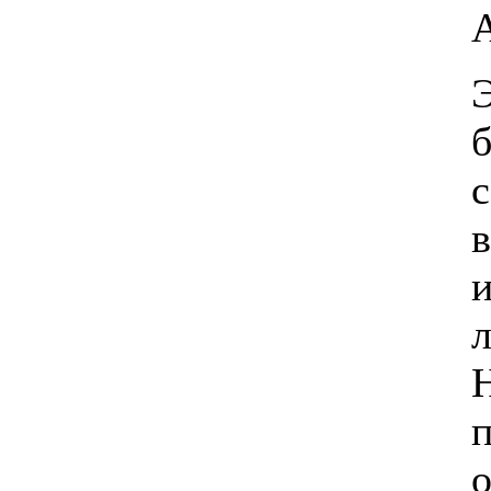
Э
б
с
и
л
п
о