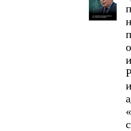
п
н
Р
и
а