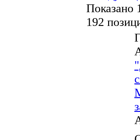
Показано 
192 позиц
"
с