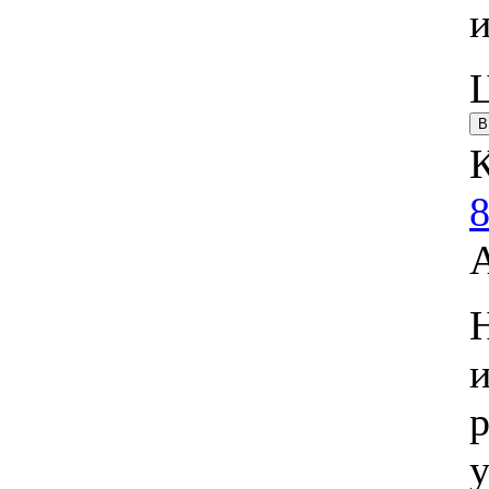
8
Н
и
у