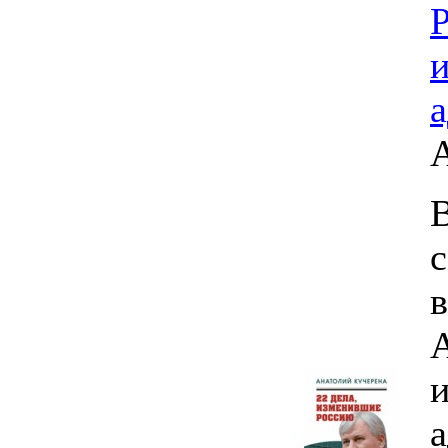
и
а
В
и
а