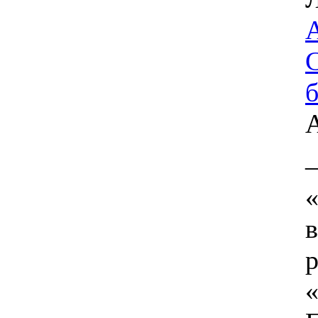
«
в
р