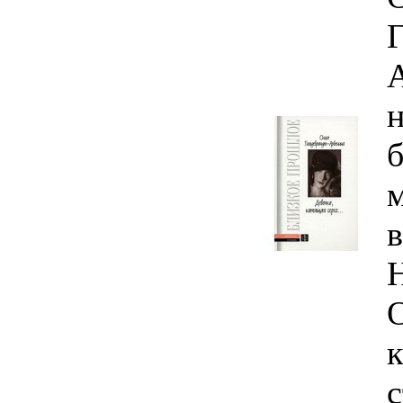
н
б
м
к