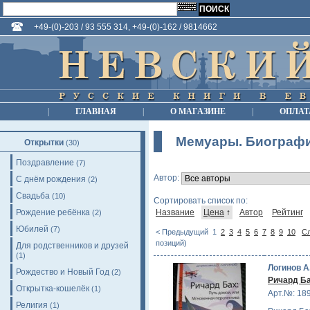
+49-(0)-203 / 93 555 314, +49-(0)-162 / 9814662
|
ГЛАВНАЯ
|
О МАГАЗИНЕ
|
ОПЛАТ
Мемуары. Биограф
Открытки
(30)
Поздравление
(7)
Автор:
С днём рождения
(2)
Свадьба
(10)
Сортировать список по:
Рождение ребёнка
Название
Цена
↑
Автор
Рейтинг
(2)
Юбилей
(7)
< Предыдущий
1
2
3
4
5
6
7
8
9
10
С
позиций)
Для родственников и друзей
(1)
Логинов А
Рождество и Новый Год
(2)
Ричард Ба
Открытка-кошелёк
(1)
Арт.№: 18
Религия
(1)