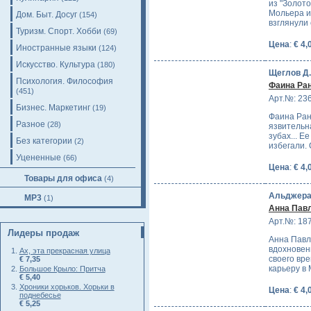
из "Золото
Мольера из
Дом. Быт. Досуг
(154)
взглянули
Туризм. Спорт. Хобби
(69)
Цена
:
€ 4,
Иностранные языки
(124)
Искусство. Культура
(180)
Щеглов Д.
Психология. Философия
Фаина Ра
(451)
Арт.№: 23
Бизнес. Маркетинг
(19)
Фаина Ран
Разное
(28)
язвительн
зубах... Е
Без категории
(2)
избегали.
Уцененные
(66)
Цена
:
€ 4,
Товары для офиса
(4)
Альджера
MP3
(1)
Анна Пав
Арт.№: 18
Лидеры продаж
Анна Павло
вдохновен
Ах, эта прекрасная улица
своего вре
€ 7,35
карьеру в
Большое Крыло: Притча
€ 5,40
Хроники хорьков. Хорьки в
Цена
:
€ 4,
поднебесье
€ 5,25