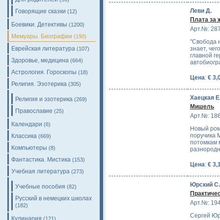
Леви Д.
Говорящие сказки
(12)
Плата за 
Боевики. Детективы
(1200)
Арт.№: 28
Мемуары. Биографии
(190)
"Свобода 
Еврейская литература
знает, чег
(107)
главной ге
Здоровье, медицина
(664)
автобиогр
Астрология. Гороскопы
(18)
Цена
:
€ 3,
Религия. Эзотерика
(305)
Хаецкая 
Религия и эзотерика
(269)
Мишель
Православие
(25)
Арт.№: 18
Календари
(6)
Новый ром
поручика 
Классика
(669)
потомкам 
Компьютеры
(8)
разнородн
Фантастика. Мистика
(153)
Цена
:
€ 3,
Учебная литература
(273)
Юрский С.
Учебные пособия
(82)
Практичес
Русский в немецких школах
Арт.№: 19
(182)
Сергей Юр
Кулинария
(121)