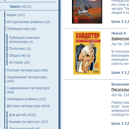
Ричард Бах
его слов,
Книги
(10712)
автора "Ч
людей и н
Акция
(167)
Цена
:
€ 2,
Исторические романы
(12)
Публицистика
(60)
Лемэй Э.
Публицистическая
Хайдегге
литература
(4)
Арт.№: 25
Политика
(11)
В популяр
Общество
биографии
(5)
немецкого
История
(28)
работы ко
Русская литература
(466)
Цена
:
€ 2,
Зарубежная литература
(645)
Ваншенкин
Современная литература
Писатель
(642)
Арт.№: 21
Любовные романы
(212)
Перед нам
Детская литература
(4543)
Клуб`. Кни
мемуарной
сосредото
Для детей
(4152)
Книжки на картоне
(207)
Цена
:
€ 2,
Для родителей
(96)