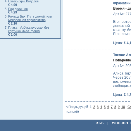
Сказки эры Водолея
Франклин 
€ 4,90
Время - д
Ред делишес
€ 4,29
Арт.№: 27
Ричард Бах: Путь домой, или
Мгновенная перспектива
Его портр
€ 2,10
денежной 
Плакат. Азбука русская без
качалку, 
картинок /мал. форм/
Его произ
€ 1,00
Цена
:
€ 4,
Токлас А
Поваренна
Арт.№: 20
Алиса Токл
Через 20 л
воспомина
любящих ж
Цена
:
€ 4,
< Предыдущий
1
2
3
4
5
6
7
8
9
10
С
позиций)
AGB
|
WIDERRU