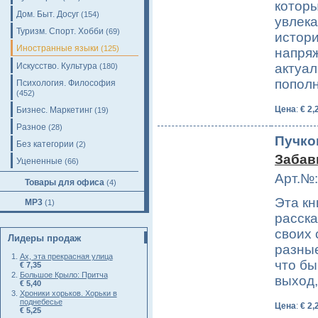
которы
Дом. Быт. Досуг
(154)
увлека
Туризм. Спорт. Хобби
(69)
истори
Иностранные языки
(125)
напряж
Искусство. Культура
актуал
(180)
попол
Психология. Философия
(452)
Цена
:
€ 2,
Бизнес. Маркетинг
(19)
Разное
(28)
Пучко
Без категории
(2)
Забав
Уцененные
(66)
Арт.№:
Товары для офиса
(4)
Эта кн
MP3
(1)
расска
своих 
Лидеры продаж
разные
Ах, эта прекрасная улица
что бы
€ 7,35
Большое Крыло: Притча
выход,
€ 5,40
Хроники хорьков. Хорьки в
поднебесье
Цена
:
€ 2,
€ 5,25