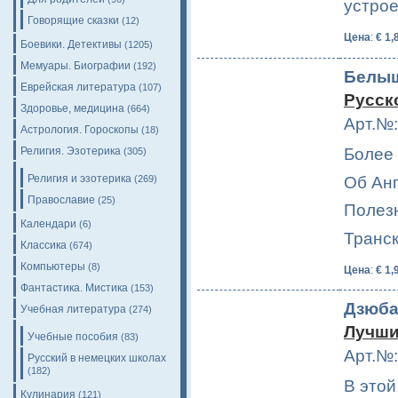
устро
Говорящие сказки
(12)
Цена
:
€ 1,
Боевики. Детективы
(1205)
Мемуары. Биографии
(192)
Белыш
Еврейская литература
(107)
Русск
Здоровье, медицина
(664)
Арт.№:
Астрология. Гороскопы
(18)
Религия. Эзотерика
Более 
(305)
Религия и эзотерика
Об Анг
(269)
Православие
(25)
Полез
Календари
(6)
Транск
Классика
(674)
Компьютеры
(8)
Цена
:
€ 1,
Фантастика. Мистика
(153)
Дзюба
Учебная литература
(274)
Лучши
Учебные пособия
(83)
Арт.№:
Русский в немецких школах
(182)
В этой
Кулинария
(121)