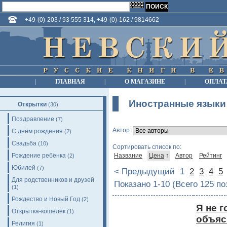
+49-(0)-203 / 93 555 314, +49-(0)-162 / 9814662
|
ГЛАВНАЯ
|
О МАГАЗИНЕ
|
ОПЛАТ
Иностранные языки
Открытки
(30)
Поздравление
(7)
Автор:
С днём рождения
(2)
Свадьба
(10)
Сортировать список по:
Рождение ребёнка
Название
Цена
↑
Автор
Рейтинг
(2)
Юбилей
(7)
< Предыдущий
1
2
3
4
5
Для родственников и друзей
Показано 1-10 (Всего 125 п
(1)
Рождество и Новый Год
(2)
Я не г
Открытка-кошелёк
(1)
объяс
Религия
(1)