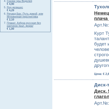
Сказки эры Водолея
€ 4,90
Тухол
Ред делишес
€ 4,29
Немец
Ричард Бах: Путь домой, или
Мгновенная перспектива
плача
€ 2,10
Плакат. Азбука русская без
Арт.№:
картинок /мал. форм/
€ 1,00
Курт Т
талант
будет 
челове
строго
душев
другог
Цена
:
€ 2,
Диск-
Диск.
глаго
Арт.№: