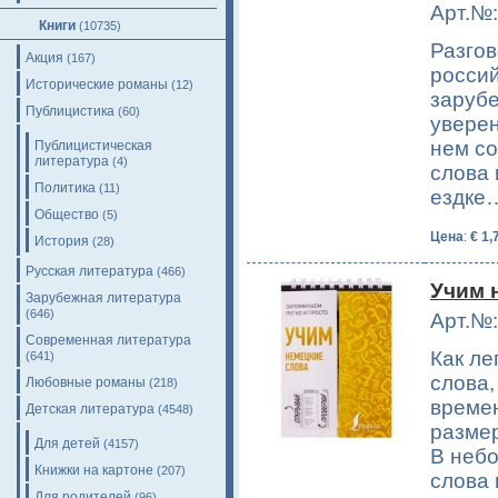
Арт.№:
Книги
(10735)
Разгов
Акция
(167)
россий
Исторические романы
(12)
зарубе
Публицистика
(60)
уверен
нем с
Публицистическая
литература
(4)
слова 
Политика
(11)
ездке
Общество
(5)
Цена
:
€ 1,
История
(28)
Русская литература
(466)
Учим 
Зарубежная литература
(646)
Арт.№:
Современная литература
Как ле
(641)
слова,
Любовные романы
(218)
време
Детская литература
(4548)
размер
Для детей
(4157)
В неб
Книжки на картоне
(207)
слова
Для родителей
(96)