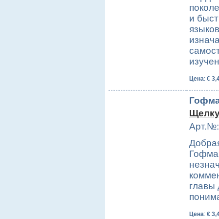
поколе
и быст
языков
изнача
самост
изуче
Цена
:
€ 3,
Гофма
Щелку
Арт.№:
Добрая
Гофма
незна
комме
главы 
поним
Цена
:
€ 3,