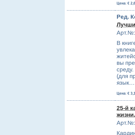
Цена
:
€ 2,
Ред. К
Лучши
Арт.№:
В книг
увлек
житейс
вы пре
среду.
(для 
язык…
Цена
:
€ 3,
25-й к
жизни.
Арт.№:
Кардин