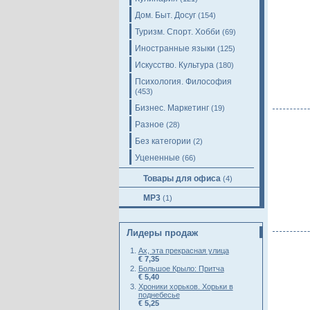
Дом. Быт. Досуг
(154)
Туризм. Спорт. Хобби
(69)
Иностранные языки
(125)
Искусство. Культура
(180)
Психология. Философия
(453)
Бизнес. Маркетинг
(19)
Разное
(28)
Без категории
(2)
Уцененные
(66)
Товары для офиса
(4)
MP3
(1)
Лидеры продаж
Ах, эта прекрасная улица
€ 7,35
Большое Крыло: Притча
€ 5,40
Хроники хорьков. Хорьки в
поднебесье
€ 5,25