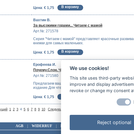
Цена
:
€ 1,75
Вахтин В.
За высокими горами... Читаем с мамой
Арт.№: 271578
Серия "Читаем с мамой" представляет красочные развив
книжки для самых маленьких.
Цена
:
€ 1,75
Ерофеева И.
We use cookies!
Почему.Слон. Читаем с мамой
Арт.№: 271580
This site uses third-party websi
Предлагаем вашему вниманию красочно иллюстрированн
improve and display advertisemen
издание.Для чтения взрослыми детям.
revoke or change my consent at 
Цена
:
€ 1,75
На
ущий
1
2
3
4
5
6
7
8
9
10
Следующий >
| Показано 31-40 (Всего 207
Reject optional
AGB
|
WIDERRUF
|
DATENSCHUTZ
|
IMPRESSUM