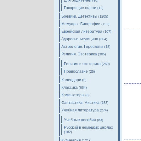
Для родителей
(96)
Говорящие сказки
(12)
Боевики. Детективы
(1205)
Мемуары. Биографии
(192)
Еврейская литература
(107)
Здоровье, медицина
(664)
Астрология. Гороскопы
(18)
Религия. Эзотерика
(305)
Религия и эзотерика
(269)
Православие
(25)
Календари
(6)
Классика
(684)
Компьютеры
(8)
Фантастика. Мистика
(153)
Учебная литература
(274)
Учебные пособия
(83)
Русский в немецких школах
(182)
Кулинария
(121)