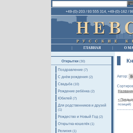
+49-(0)-203 / 93 555 314, +49-(0)-162 / 
|
ГЛАВНАЯ
|
О М
Кн
Открытки
(30)
Поздравление
(7)
Автор:
С днём рождения
(2)
Свадьба
(10)
Сортиров
Рождение ребёнка
Названи
(2)
Юбилей
(7)
< Предыд
позиций)
Для родственников и друзей
(1)
Рождество и Новый Год
(2)
Открытка-кошелёк
(1)
Религия
(1)