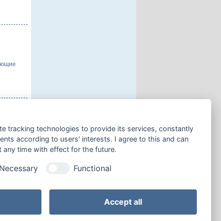
ающие
te tracking technologies to provide its services, constantly
ое
ts according to users' interests. I agree to this and can
any time with effect for the future.
Necessary
Functional
 странице:
Accept all