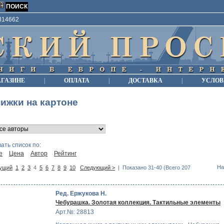
9814662
АГАЗИНЕ
|
ОПЛАТА
|
ДОСТАВКА
|
УСЛОВ
ижки на картоне
ать список по:
е
Цена
Автор
Рейтинг
На
ущий
1
2
3
4
5
6
7
8
9
10
Следующий >
| Показано 31-40 (Всего 207
Ред. Ержукова Н.
Чебурашка. Золотая коллекция. Тактильные элементы
Арт.№: 28813