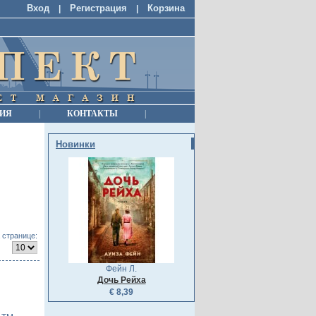
Вход
Регистрация
Корзина
|
|
ИЯ
|
КОНТАКТЫ
|
Новинки
 странице:
Фейн Л.
Дочь Рейха
€ 8,39