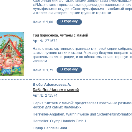
Картонная книга с тактильными элементами «Чебурашка»
«УМка» станет прекрасным подарком для маленького пок
мультфильмов студии «Союзмультфильм»: - любимый пер
интересная история - яркие крупные картинки…
Цена
:
€ 5,60
Три поросенка. Читаем с мамой
Арт.№: 271672
На плотных картонных страницах книг этой серии собран
самые лучшие стихи и сказки. Малышу безумно понравятс
красочные иллюстрации, и он обязательно заинтересуетс
чтением.
Цена
:
€ 1,75
В обр. Афанасьева А.
Баба Яга. Читаем с мамой
Арт.№: 271574
Серия "Читаем с мамой" представляет красочные развив
книжки для самых маленьких.
Hersteller-Angaben, Warnhinweise und Sicherheitsinformatio
Hersteller: Olymp Handels GmbH
Olymp Handels GmbH