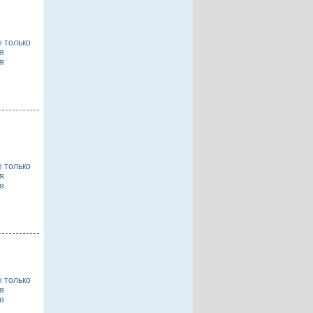
ы только
я
я
ы только
я
я
ы только
я
я