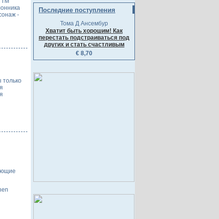
 ТМ
лонника
Последние поступления
сонаж -
Тома Д Ансембур
Хватит быть хорошим! Как
перестать подстраиваться под
других и стать счастливым
€ 8,70
ы только
я
я
ающие
nen