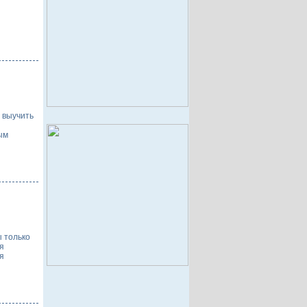
 выучить
ым
ы только
я
я