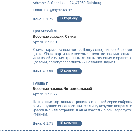
Adresse: Auf der Höhe 24, 47059 Duisburg
Email: info@olymp48.de
Цена
:
€ 1,75
Грозовский М.
Веселые загадки. Стихи
Арт.№: 271551
Книжка-гармошка поможет ребенку легко, в игровой форме
цвета. Яркие картинки и веселые стихи познакомят юных
читателей с синим, красным, желтым, зеленым и оранжев
цветами, помогут запомнить их названия, научат…
Цена
:
€ 2,98
Гурина И.
Веселые часики. Читаем с мамой
Арт.№: 271577
На плотных картонных страницах книг этой серии собран
самые лучшие стихи и сказки. Малышу безумно понравятс
красочные иллюстрации, и он обязательно заинтересуетс
чтением.
Цена
:
€ 1,75