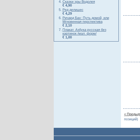
Сказки эры Водолея
€ 4,90
Ред делишес
€ 4,29
Ричард Бах: Путь домой, или
Мгновенная перспектива
€ 2,10
Плакат. Азбука русская без
картинок /мал. форм/
€ 1,00
< Предыд
позиций)