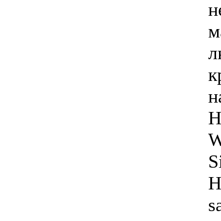
н
м
л
к
н
H
W
S
H
s