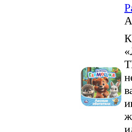
Р
А
К
«
Т
н
в
и
ж
и