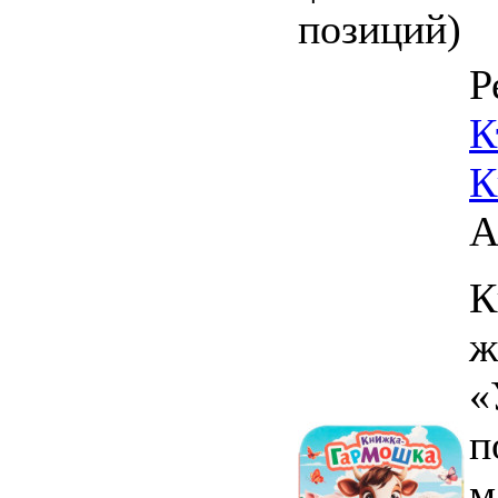
позиций)
Р
К
К
А
К
ж
«
п
м