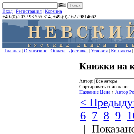
Вход
|
Регистрация
|
Корзина
+49-(0)-203 / 93 555 314, +49-(0)-162 / 9814662
|
Главная
|
О магазине
|
Оплата
|
Доставка
|
Условия
|
Контакты
|
Книжки на 
Автор:
Сортировать список по:
Название
Цена
↑
Автор
Р
< Предыд
6
7
8
9
1
| Показано