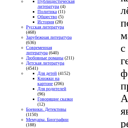
Публицистическая
литература
(4)
л
Политика
(11)
Общество
(5)
п
История
(28)
Русская литература
м
(468)
Зарубежная литература
(636)
с
Современная
литература
(640)
г
Любовные романы
(211)
Детская литература
(4541)
ф
Для детей
(4152)
Книжки на
п
картоне
(206)
Для родителей
(96)
А
Говорящие сказки
(12)
я
Боевики. Детективы
(1150)
Мемуары. Биографии
р
(188)