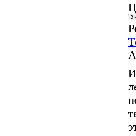
Ц
Р
Т
А
И
л
п
т
э