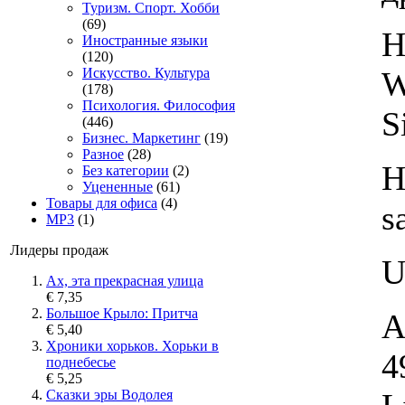
Туризм. Спорт. Хобби
(69)
H
Иностранные языки
(120)
W
Искусство. Культура
(178)
Психология. Философия
S
(446)
Бизнес. Маркетинг
(19)
Разное
(28)
H
Без категории
(2)
Уцененные
(61)
Товары для офиса
(4)
s
MP3
(1)
Лидеры продаж
U
Ах, эта прекрасная улица
€ 7,35
Большое Крыло: Притча
A
€ 5,40
Хроники хорьков. Хорьки в
4
поднебесье
€ 5,25
Сказки эры Водолея