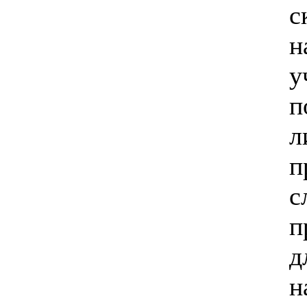
с
н
у
п
л
п
с
п
д
н