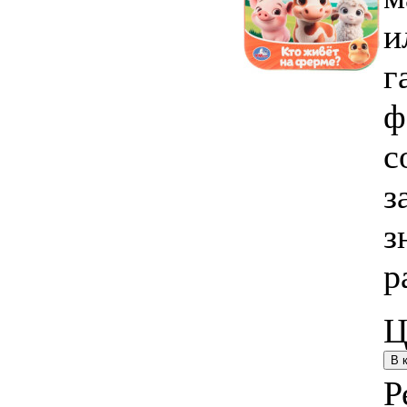
и
г
ф
с
з
з
р
Ц
Р