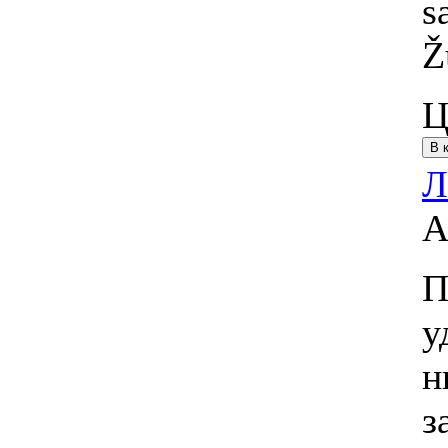
s
Ž
Ц
Л
А
П
у
н
з