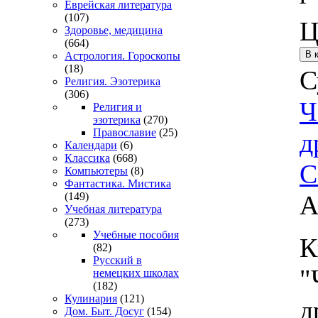
Еврейская литература
(107)
Ц
Здоровье, медицина
(664)
Астрология. Гороскопы
(18)
С
Религия. Эзотерика
(306)
Ч
Религия и
эзотерика
(270)
Православие
(25)
д
Календари
(6)
Классика
(668)
С
Компьютеры
(8)
Фантастика. Мистика
А
(149)
Учебная литература
(273)
Учебные пособия
К
(82)
Русский в
"
немецких школах
(182)
Кулинария
(121)
д
Дом. Быт. Досуг
(154)