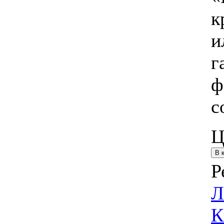
к
и
г
ф
с
Ц
Р
Л
К