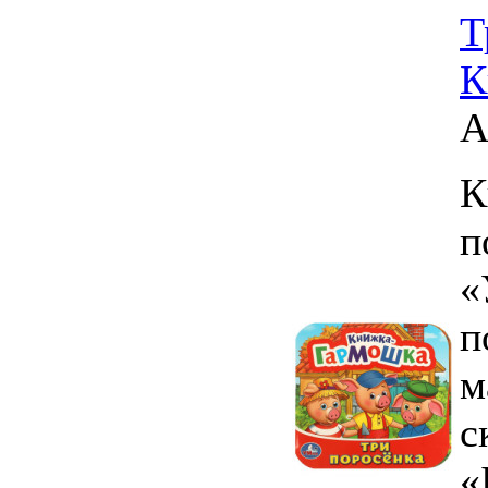
Т
К
А
К
п
«
п
м
с
«