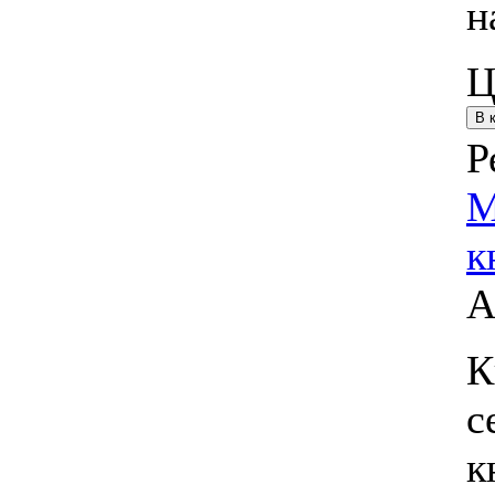
н
Ц
Р
М
к
А
К
с
к