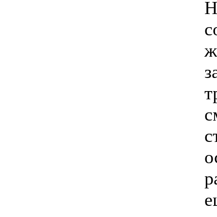
Н
с
ж
з
т
с
с
о
р
е