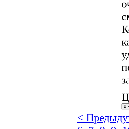
о
с
К
к
у
п
з
Ц
< Предыд