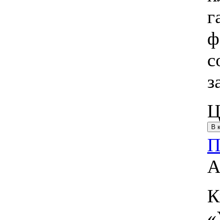
г
ф
с
з
Ц
П
А
К
«