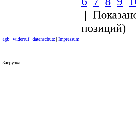
6
7
8
9
1
| Показано
позиций)
agb
|
widerruf
|
datenschutz
|
Impressum
Загрузка