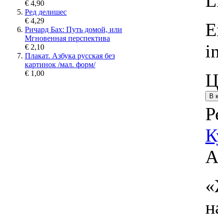
L
€ 4,90
Ред делишес
€ 4,29
E
Ричард Бах: Путь домой, или
Мгновенная перспектива
i
€ 2,10
Плакат. Азбука русская без
картинок /мал. форм/
€ 1,00
Ц
Р
К
А
«
н