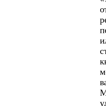
о
р
п
и
с
к
м
в
М
у