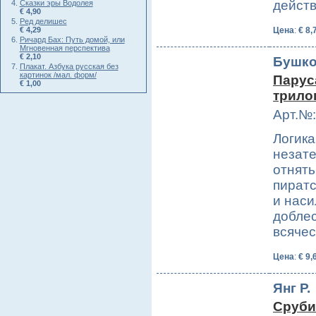
дейст
Сказки эры Водолея
€ 4,90
Ред делишес
€ 4,29
Цена
:
€ 8,
Ричард Бах: Путь домой, или
Мгновенная перспектива
€ 2,10
Бушко
Плакат. Азбука русская без
картинок /мал. форм/
Парус
€ 1,00
трило
Арт.№:
Логика
незате
отнять
пиратс
и наси
доблес
всяче
Цена
:
€ 9,
Янг Р.
Сруби