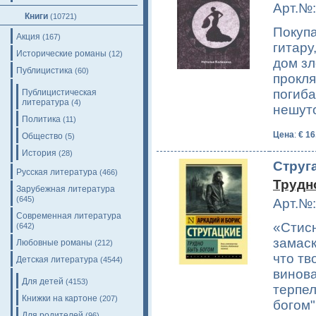
Арт.№:
Книги
(10721)
Покуп
Акция
(167)
гитару
Исторические романы
(12)
дом зл
Публицистика
(60)
прокля
погиба
Публицистическая
литература
(4)
нешуто
Политика
(11)
Цена
:
€ 16
Общество
(5)
История
(28)
Струга
Русская литература
(466)
Трудн
Зарубежная литература
(645)
Арт.№:
Современная литература
«Стисн
(642)
замаск
Любовные романы
(212)
что тв
Детская литература
(4544)
винова
Для детей
(4153)
терпел
Книжки на картоне
(207)
богом"
Для родителей
(96)