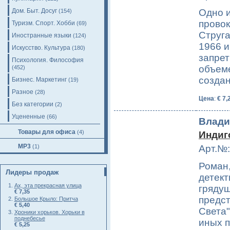
Дом. Быт. Досуг
Одно и
(154)
прово
Туризм. Спорт. Хобби
(69)
Струга
Иностранные языки
(124)
1966 и
Искусство. Культура
(180)
запрет
Психология. Философия
объеме
(452)
созда
Бизнес. Маркетинг
(19)
Разное
(28)
Цена
:
€ 7,
Без категории
(2)
Уцененные
(66)
Влади
Товары для офиса
(4)
Индиг
MP3
(1)
Арт.№:
Роман,
Лидеры продаж
детект
Ах, эта прекрасная улица
грядущ
€ 7,35
предст
Большое Крыло: Притча
€ 5,40
Света"
Хроники хорьков. Хорьки в
поднебесье
иных п
€ 5,25