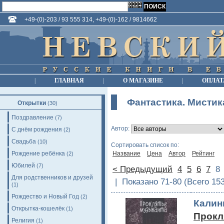
+49-(0)-203 / 93 555 314, +49-(0)-162 / 9814662
|
ГЛАВНАЯ
|
О МАГАЗИНЕ
|
ОПЛАТ
Фантастика. Мистик
Открытки
(30)
Поздравление
(7)
Автор:
С днём рождения
(2)
Свадьба
(10)
Сортировать список по:
Рождение ребёнка
Название
Цена
Автор
Рейтинг
(2)
Юбилей
(7)
< Предыдущий
4
5
6
7
Для родственников и друзей
| Показано 71-80 (Всего 15
(1)
Рождество и Новый Год
(2)
Калин
Открытка-кошелёк
(1)
Прокл
Религия
(1)