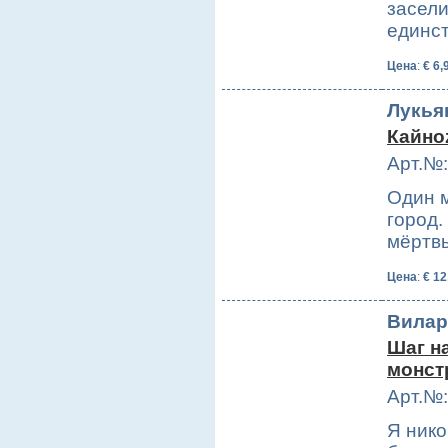
засели
единс
Цена
:
€ 6,
Лукья
Кайно
Арт.№:
Один 
город.
мёртв
Цена
:
€ 12
Вилар
Шаг н
монст
Арт.№:
Я нико