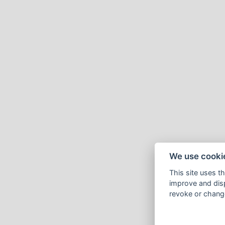
We use cooki
This site uses t
improve and disp
revoke or change