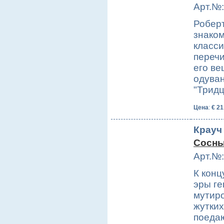
Арт.№:
Роберт
знако
класси
перечи
его ве
одуван
"Трид
Цена
:
€ 21
Крауч 
Сосны
Арт.№:
К конц
эры ге
мутиро
жутких
поедаю