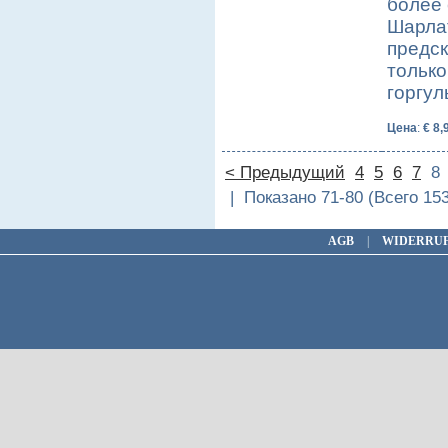
более
Шарлат
предск
только
горгу
Цена
:
€ 8,
< Предыдущий
4
5
6
7
| Показано 71-80 (Всего 15
AGB
|
WIDERRU