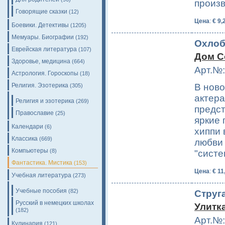
произ
Говорящие сказки
(12)
Цена
:
€ 9,
Боевики. Детективы
(1205)
Мемуары. Биографии
(192)
Охлоб
Еврейская литература
(107)
Дом С
Здоровье, медицина
(664)
Арт.№:
Астрология. Гороскопы
(18)
Религия. Эзотерика
В ново
(305)
актера
Религия и эзотерика
(269)
предст
Православие
(25)
яркие 
Календари
(6)
хиппи 
Классика
(669)
любви 
Компьютеры
(8)
"сист
Фантастика. Мистика
(153)
Цена
:
€ 11
Учебная литература
(273)
Учебные пособия
(82)
Струга
Русский в немецких школах
Улитк
(182)
Арт.№:
Кулинария
(121)