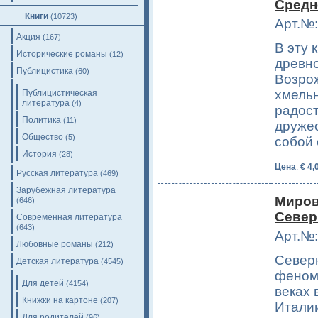
Средн
Книги
(10723)
Арт.№:
Акция
(167)
В эту 
Исторические романы
(12)
древно
Публицистика
(60)
Возро
хмельн
Публицистическая
литература
(4)
радост
Политика
(11)
дружес
Общество
(5)
собой
История
(28)
Цена
:
€ 4,
Русская литература
(469)
Зарубежная литература
Миров
(646)
Север
Современная литература
(643)
Арт.№:
Любовные романы
(212)
Север
Детская литература
(4545)
феноме
Для детей
(4154)
веках 
Книжки на картоне
(207)
Италии
Для родителей
(96)