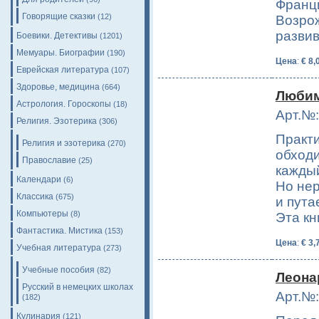
Франц
Говорящие сказки
(12)
Возро
разви
Боевики. Детективы
(1201)
Мемуары. Биографии
(190)
Цена
:
€ 8,
Еврейская литература
(107)
Здоровье, медицина
(664)
Любим
Астрология. Гороскопы
(18)
Арт.№:
Религия. Эзотерика
(306)
Практи
Религия и эзотерика
(270)
обходи
Православие
(25)
каждый
Календари
(6)
Но не
Классика
(675)
и пута
Компьютеры
(8)
Эта к
Фантастика. Мистика
(153)
Цена
:
€ 3,
Учебная литература
(273)
Учебные пособия
(82)
Леона
Русский в немецких школах
Арт.№:
(182)
Кулинария
(121)