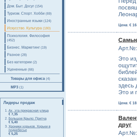
Перед
Дом. Быт. Досуг
(154)
посвящ
Леонар
Туризм. Спорт. Хобби
(69)
Иностранные языки
(124)
Цена
:
€ 16
Искусство. Культура
(180)
Психология. Философия
Самые
(452)
Арт.№:
Бизнес. Маркетинг
(19)
Разное
(28)
Это из
Без категории
(2)
ощути
Уцененные
(66)
библей
сказан
Товары для офиса
(4)
здесь
MP3
(1)
Это и
Лидеры продаж
Цена
:
€ 18
Ах, эта прекрасная улица
€ 7,35
Вален
Большое Крыло: Притча
€ 5,40
друг
Хроники хорьков. Хорьки в
поднебесье
Арт.№:
€ 5,25