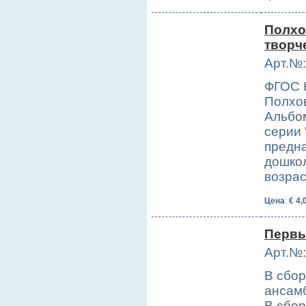
Полхо
творч
Арт.№:
ФГОС Н
Полхов
Альбом
серии 
предна
дошко
возра
Цена
:
€ 4,
Первы
Арт.№:
В сбор
ансамб
В сбо