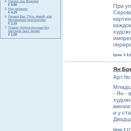
Сказки эры Водолея
€ 4,90
При у
Ред делишес
Серова
€ 4,29
Ричард Бах: Путь домой, или
картин
Мгновенная перспектива
€ 2,10
каждом
Плакат. Азбука русская без
художн
картинок /мал. форм/
€ 1,00
импре
перер
Цена
:
€ 8,
Ян Бр
Арт.№:
Младш
- Ян -
худож
миниат
и у ст
Двадц
Цена
:
€ 17