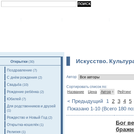
+49-(0)-203 / 93 555 314, +49-(0)-162 / 9814662
|
ГЛАВНАЯ
|
О МАГАЗИНЕ
|
ОПЛАТ
Искусство. Культур
Открытки
(30)
Поздравление
(7)
Автор:
С днём рождения
(2)
Свадьба
(10)
Сортировать список по:
Рождение ребёнка
Название
Цена
Автор
↑
Рейтинг
(2)
Юбилей
(7)
< Предыдущий
1
2
3
4
5
Для родственников и друзей
Показано 1-10 (Всего 180 п
(1)
Рождество и Новый Год
(2)
Бог в
Открытка-кошелёк
(1)
бражн
Религия
(1)