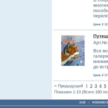
многих
пособи
перел
Цена
:
€ 12
Путеш
Арт.№:
Все во
галере
книжке
до вст
Цена
:
€ 17
< Предыдущий
1
2
3
4
5
Показано 1-10 (Всего 180 п
AGB
|
WIDERRU