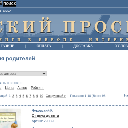
9814662
АГАЗИНЕ
|
ОПЛАТА
|
ДОСТАВКА
|
УСЛОВ
ля родителей
ать список по:
е
Цена
Автор
Рейтинг
На
ущий
1
2
3
4
5
6
7
8
9
10
Следующий >
| Показано 1-10 (Всего 96
Чуковский К.
От двух до пяти
Арт.№: 29039