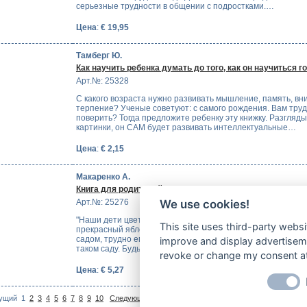
серьезные трудности в общении с подростками.…
Цена
:
€ 19,95
Тамберг Ю.
Как научить ребенка думать до того, как он научиться г
Арт.№: 25328
С какого возраста нужно развивать мышление, память, вн
терпение? Ученые советуют: с самого рождения. Вам труд
поверить? Тогда предложите ребенку эту книжку. Разгляд
картинки, он САМ будет развивать интеллектуальные…
Цена
:
€ 2,15
Макаренко А.
Книга для родителей
Арт.№: 25276
We use cookies!
"Наши дети цветут на живом стволе нашей жизни, это не бу
This site uses third-party websi
прекрасный яблоневый сад. Трудно, конечно, не любовать
садом, трудно ему не радоваться, но еще труднее не рабо
improve and display advertisemen
таком саду. Будьте добры, займитесь…
revoke or change my consent at 
Цена
:
€ 5,27
На
ущий
1
2
3
4
5
6
7
8
9
10
Следующий >
| Показано 1-10 (Всего 96