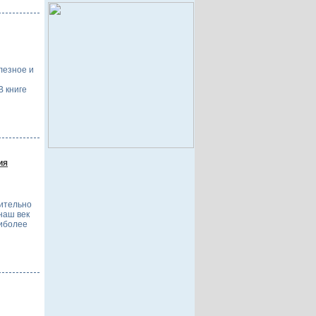
лезное и
 книге
ия
ительно
 наш век
аиболее