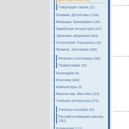
Для родителей
(96)
Говорящие сказки
(12)
Боевики. Детективы
(1200)
Мемуары. Биографии
(190)
Еврейская литература
(107)
Здоровье, медицина
(664)
Астрология. Гороскопы
(18)
Религия. Эзотерика
(305)
Религия и эзотерика
(269)
Православие
(25)
Календари
(6)
Классика
(669)
Компьютеры
(8)
Фантастика. Мистика
(153)
Учебная литература
(273)
Учебные пособия
(82)
Русский в немецких школах
(182)
Кулинария
(121)