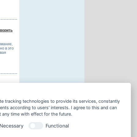
оворить
имание,
но в это
ывая
кет, это
te tracking technologies to provide its services, constantly
ся таким
тать в
ts according to users' interests. I agree to this and can
any time with effect for the future.
Necessary
Functional
 странице: