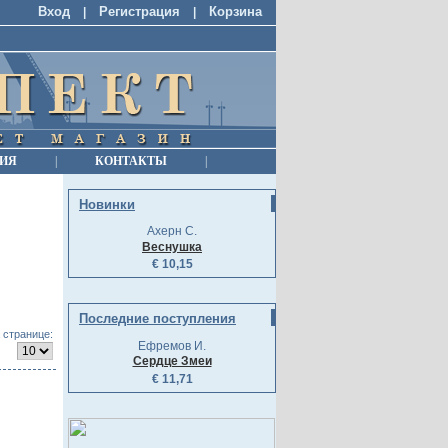
Вход
Регистрация
Корзина
|
|
ИЯ
|
КОНТАКТЫ
|
Новинки
Ахерн С.
Веснушка
€ 10,15
Последние поступления
 странице:
Ефремов И.
Сердце Змеи
€ 11,71