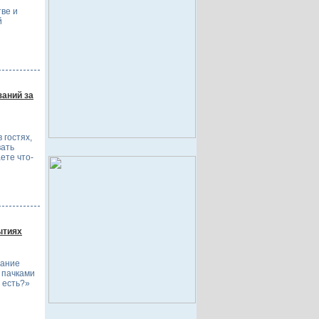
тве и
й
заний за
 гостях,
вать
ете что-
ытиях
нание
 пачками
 есть?»