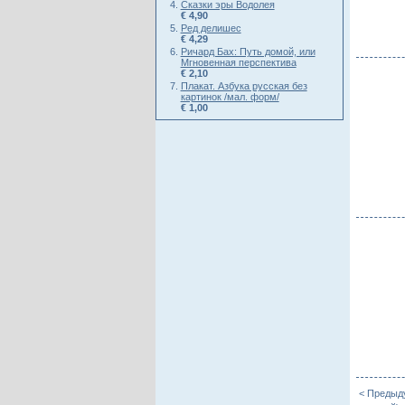
Сказки эры Водолея
€ 4,90
Ред делишес
€ 4,29
Ричард Бах: Путь домой, или
Мгновенная перспектива
€ 2,10
Плакат. Азбука русская без
картинок /мал. форм/
€ 1,00
< Предыд