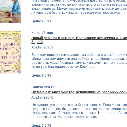
Читатели знакомятся с Чуковским в детстве, на всю жизнь
запоминая его стихи, но для многих это знакомство в детс
заканчивается. Между тем всеми любимый классик детско
литературы был и критиком, переводчиком, прозаиком,…
Цена
:
€ 8,91
Кевин Леман
Новый ребенок к пятнице. Воспитание без криков и нака
5 дней
Арт.№: 28959
Если вам приходится краснеть за ребенка в магазине или в
убирать за ним игрушки или собирать портфель, оправды
дерзкие выходки "возрастными кризисами" - вы точно дела
то не так. Благодаря советам Кевина…
Цена
:
€ 8,98
Савельева О.
Ну ма-а-ам! Материнство, основанное на реальных соб
Арт.№: 28670
Не существует рецепта семейного счастья. Если бы это з
существовало, его бы давно запатентовали и штамповали
счастливых детей счастливых взрослых. Но его нет. «А что
— спросите вы. Маленькие поучительные…
Цена
:
€ 6,76