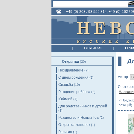
+49-(0)-203 / 93 555 314, +49-(0)-162 / 
|
ГЛАВНАЯ
|
О М
Д
Открытки
(30)
Поздравление
(7)
Автор:
С днём рождения
(2)
Свадьба
(10)
Сортиров
Рождение ребёнка
Названи
(2)
Юбилей
(7)
< Предыд
позиций)
Для родственников и друзей
(1)
Рождество и Новый Год
(2)
Открытка-кошелёк
(1)
Религия
(1)