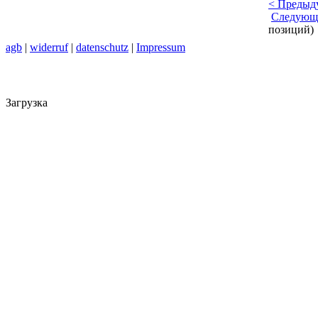
< Предыд
Следующ
позиций)
agb
|
widerruf
|
datenschutz
|
Impressum
Загрузка