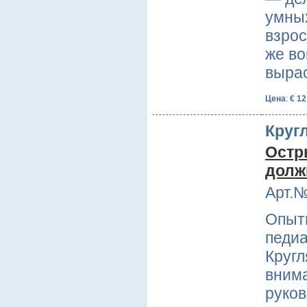
умных
взрос
же во
выра
Цена
:
€ 12
Кругл
Остр
долж
Арт.№
Опыт
педиа
Кругл
внима
руков