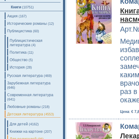
Кома
Книги
(10751)
Книг
Акция
(167)
насм
Исторические романы
(12)
Арт.№
Публицистика
(60)
Медиц
Публицистическая
литература
(4)
избав
Политика
(11)
сопле
Общество
(5)
замеч
История
(28)
каки
Русская литература
(469)
врачо
Зарубежная литература
(646)
раз в
Современная литература
окаж
(641)
Любовные романы
(218)
Цена
:
€ 7,
Детская литература
(4553)
Для детей
Кома
(4162)
Книжки на картоне
(207)
Лека