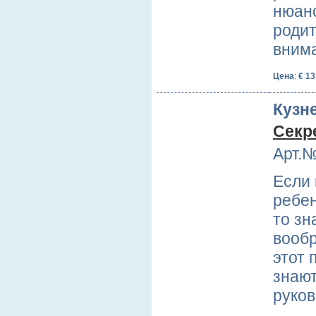
нюанс
родит
вним
Цена
:
€ 13
Кузн
Секр
Арт.№
Если
ребен
то зн
вообр
этот 
знают
руков