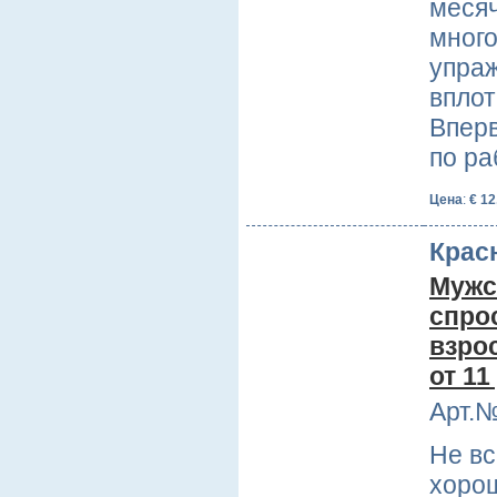
месяч
мног
упра
вплот
Вперв
по ра
Цена
:
€ 12
Крас
Мужск
спро
взро
от 11
Арт.№
Не вс
хорош