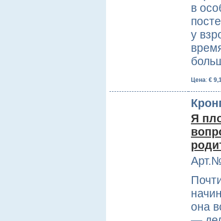
в осо
пост
у взр
время
боль
Цена
:
€ 9,
Крон
Я пл
вопр
роди
Арт.№
Почт
начин
она в
— дел