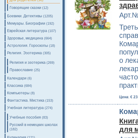
Для родителей
(96)
здра
Говорящие сказки
(12)
Арт.№
Боевики. Детективы
(1205)
Мемуары. Биографии
(192)
Треть
Еврейская литература
(107)
справ
Здоровье, медицина
(664)
Комар
Астрология. Гороскопы
(18)
попул
Религия. Эзотерика
(305)
о лек
Религия и эзотерика
(269)
лекар
Православие
(25)
часто
Календари
(6)
практ
Классика
(684)
Компьютеры
(8)
Цена
:
€ 23
Фантастика. Мистика
(153)
Учебная литература
(274)
Кома
Учебные пособия
(83)
Книг
Русский в немецких школах
для 
(182)
Кулинария
(121)