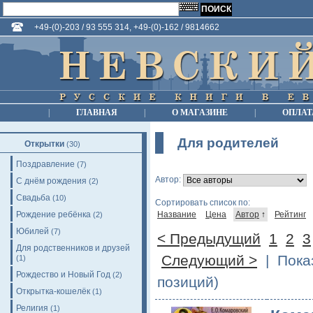
+49-(0)-203 / 93 555 314, +49-(0)-162 / 9814662
|
ГЛАВНАЯ
|
О МАГАЗИНЕ
|
ОПЛАТ
Для родителей
Открытки
(30)
Поздравление
(7)
Автор:
С днём рождения
(2)
Свадьба
(10)
Сортировать список по:
Рождение ребёнка
Название
Цена
Автор
↑
Рейтинг
(2)
Юбилей
(7)
< Предыдущий
1
2
3
Для родственников и друзей
Следующий >
| Показ
(1)
Рождество и Новый Год
(2)
позиций)
Открытка-кошелёк
(1)
Религия
(1)