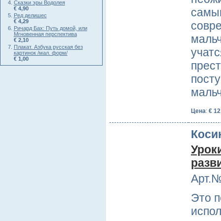
Сказки эры Водолея
€ 4,90
самы
Ред делишес
€ 4,29
совре
Ричард Бах: Путь домой, или
Мгновенная перспектива
мальч
€ 2,10
Плакат. Азбука русская без
учатс
картинок /мал. форм/
€ 1,00
прест
посту
маль
Цена
:
€ 12
Коси
Урок
разв
Арт.№
Это п
испол