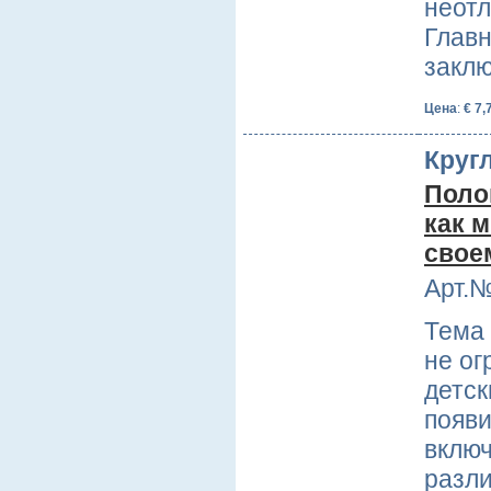
неот
Главн
закл
Цена
:
€ 7,
Кругл
Поло
как 
свое
Арт.№
Тема 
не ог
детск
появи
включ
разли