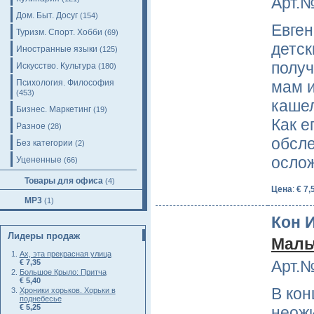
Арт.№
Дом. Быт. Досуг
(154)
Евген
Туризм. Спорт. Хобби
(69)
детск
Иностранные языки
(125)
получ
Искусство. Культура
(180)
Психология. Философия
мам и
(453)
кашел
Бизнес. Маркетинг
(19)
Как е
Разное
(28)
обсле
Без категории
(2)
осло
Уцененные
(66)
Товары для офиса
(4)
Цена
:
€ 7,
MP3
(1)
Кон И
Лидеры продаж
Маль
Ах, эта прекрасная улица
Арт.№
€ 7,35
Большое Крыло: Притча
€ 5,40
В кон
Хроники хорьков. Хорьки в
поднебесье
€ 5,25
неожи