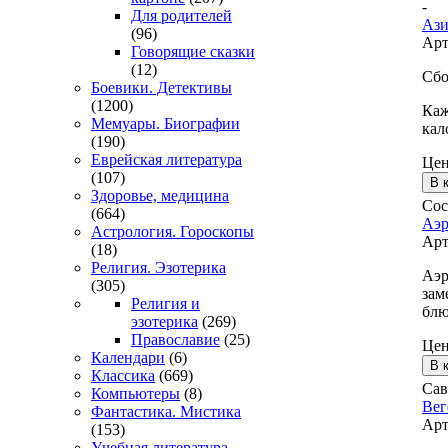
-
Для родителей
Ази
(96)
Арт
Говорящие сказки
(12)
Сбо
Боевики. Детективы
(1200)
Каж
Мемуары. Биографии
кал
(190)
Еврейская литература
Це
(107)
Здоровье, медицина
Сос
(664)
Аэр
Астрология. Гороскопы
Арт
(18)
Религия. Эзотерика
Аэр
(305)
зам
Религия и
блю
эзотерика
(269)
Православие
(25)
Це
Календари
(6)
Классика
(669)
Сав
Компьютеры
(8)
Вег
Фантастика. Мистика
Арт
(153)
Учебная литература