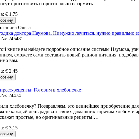
огут приготовить и оригиналь­но оформить…
на
:
€ 1,75
оганова Ольга
одика доктора Наумова. Не нужно лечиться, нужно правильно е
.№: 245481
той книге вы найдете подробное описание системы Наумова, узна
анизм, сможете сами составить новый рацион питания, подобра
нно вам.
на
:
€ 2,45
пресс-рецепты. Готовим в хлебопечке
.№: 244741
или хлебопечку? Поздравляем, это ценнейшее приобретение для
жете каждый день радовать своих домашних горячим хлебом и 
скажет простые, но оригинальные рецепты!…
на
:
€ 3,15