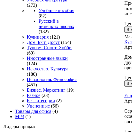
При
(273)
пом
Учебные пособия
инс
(82)
Русский в
Це
немецких школах
(182)
Мас
Кулинария
(121)
Кул
Дом. Быт. Досуг
(154)
Арт
Туризм. Спорт. Хобби
(69)
Дом
Иностранные языки
дру
(124)
ори
Искусство. Культура
(180)
Це
Психология. Философия
(451)
Бизнес. Маркетинг
(19)
-
Разное
(28)
Евр
Без категории
(2)
Арт
Уцененные
(66)
Сер
Товары для офиса
(4)
осо
MP3
(1)
вос
Лидеры продаж
Це