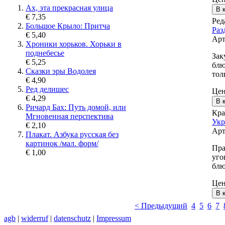
Ах, эта прекрасная улица
€ 7,35
Ред
Большое Крыло: Притча
Раз
€ 5,40
Арт
Хроники хорьков. Хорьки в
поднебесье
Зак
€ 5,25
блю
Сказки эры Водолея
тол
€ 4,90
Ред делишес
Це
€ 4,29
Ричард Бах: Путь домой, или
Кра
Мгновенная перспектива
Укр
€ 2,10
Арт
Плакат. Азбука русская без
картинок /мал. форм/
Пра
€ 1,00
уго
блю
Це
< Предыдущий
4
5
6
7
agb
|
widerruf
|
datenschutz
|
Impressum