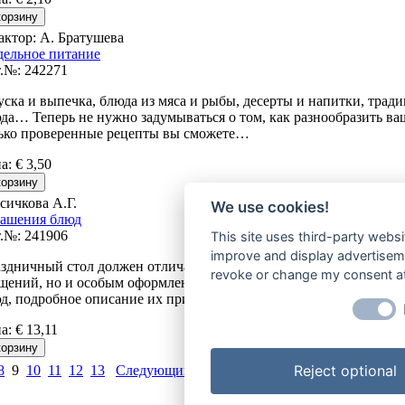
актор: А. Братушева
дельное питание
.№: 242271
уска и выпечка, блюда из мяса и рыбы, десерты и напитки, тра
да… Теперь не нужно задумываться о том, как разнообразить ваш
ько проверенные рецепты вы сможете…
на
:
€ 3,50
сичкова А.Г.
We use cookies!
ашения блюд
.№: 241906
This site uses third-party websi
improve and display advertisemen
здничный стол должен отличаться от обычной трапезы не тольк
revoke or change my consent at 
щений, но и особым оформлением. Данное издание предлагает 
д, подробное описание их приготовления,…
на
:
€ 13,11
Reject optional
8
9
10
11
12
13
Следующий >
| Показано 81-90 (Всего 121 п