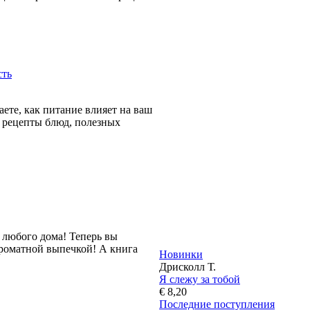
сть
ете, как питание влияет на ваш
в рецепты блюд, полезных
 любого дома! Теперь вы
ароматной выпечкой! А книга
Новинки
Дрисколл Т.
Я слежу за тобой
€ 8,20
Последние поступления