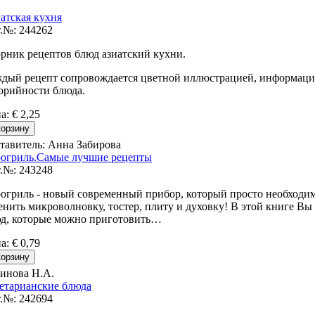
атская кухня
.№: 244262
рник рецептов блюд азиатский кухни.
дый рецепт сопровождается цветной иллюстрацией, информаци
орийности блюда.
на
:
€ 2,25
тавитель: Анна Забирова
огриль.Самые лучшие рецепты
.№: 243248
огриль - новый современный прибор, который просто необходим
енить микроволновку, тостер, плиту и духовку! В этой книге В
д, которые можно приготовить…
на
:
€ 0,79
инова Н.А.
етарианские блюда
.№: 242694