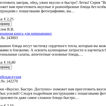
готовить завтрак, обед, ужин вкусно и быстро? Легко! Серия "В
ожет вам приготовить вкусные и разнообразные блюда без осо
трукциям с пошаговыми фотографиями, вы…
на
:
€ 2,25
лов В.В.
инарная книга для начинающих
.№: 243003
ашние блюда несут частичку сердечного тепла, которым вы мож
зьями и близкими. А освоить кулинарные хитрости и научиться б
гинальные салаты, аппетитные основные блюда,…
на
:
€ 16,80
ейская кухня
.№: 242270
ия «Вкусно. Быстро. Доступно» поможет вам приготовить вкусн
бых усилий! Следуя подробным инструкциям с пошаговыми фот
произвести даже самое сложное блюдо быстро…
на
:
€ 2,10