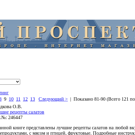
тинг
8
9
10
11
12
13
Следующий >
| Показано 81-90 (Всего 121 п
дкова О.В.
шие рецепты салатов
.№: 246447
анной книге представлены лучшие рецепты салатов на любой вк
епродуктами, с мясом и птицей, фруктовые. Подроб­ные инстру