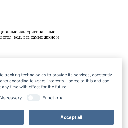
диционные или оригинальные
 стол, ведь все самые яркие и
te tracking technologies to provide its services, constantly
ts according to users' interests. I agree to this and can
о количеством предлагаемых
any time with effect for the future.
читателю множество рецептов
Necessary
Functional
Accept all
озиций)
На странице: