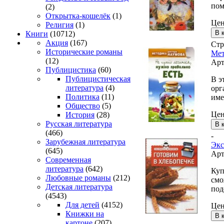
пом
(2)
Открытка-кошелёк
(1)
Це
Религия
(1)
Книги
(10712)
Акция
(167)
Стр
Исторические романы
Мет
(12)
Арт
Публицистика
(60)
Публицистическая
В э
литература
(4)
орг
Политика
(11)
име
Общество
(5)
Це
История
(28)
Русская литература
(466)
-
Зарубежная литература
Экс
(645)
Арт
Современная
литература
(642)
Куп
Любовные романы
(212)
смо
Детская литература
под
(4543)
Для детей
(4152)
Це
Книжки на
картоне
(207)