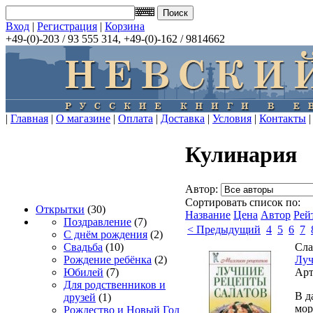
Вход
|
Регистрация
|
Корзина
+49-(0)-203 / 93 555 314, +49-(0)-162 / 9814662
|
Главная
|
О магазине
|
Оплата
|
Доставка
|
Условия
|
Контакты
|
Кулинария
Автор:
Сортировать список по:
Открытки
(30)
Название
Цена
Автор
Рей
Поздравление
(7)
< Предыдущий
4
5
6
7
С днём рождения
(2)
Сла
Свадьба
(10)
Луч
Рождение ребёнка
(2)
Арт
Юбилей
(7)
Для родственников и
В д
друзей
(1)
мор
Рождество и Новый Год