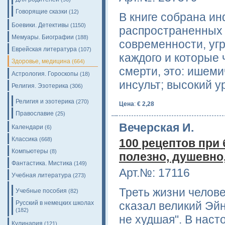
Говорящие сказки
(12)
В книге собрана и
Боевики. Детективы
(1150)
распространенных
Мемуары. Биографии
(188)
современности, уг
Еврейская литература
(107)
каждого и которые 
Здоровье, медицина
(664)
смерти, это: ишеми
Астрология. Гороскопы
(18)
инсульт; высокий 
Религия. Эзотерика
(306)
Религия и эзотерика
(270)
Цена
:
€ 2,28
Православие
(25)
Вечерская И.
Календари
(6)
Классика
(668)
100 рецептов при 
Компьютеры
(8)
полезно, душевно
Фантастика. Мистика
(149)
Арт.№: 17116
Учебная литература
(273)
Треть жизни человек
Учебные пособия
(82)
Русский в немецких школах
сказал великий Эй
(182)
не худшая". В наст
Кулинария
(121)