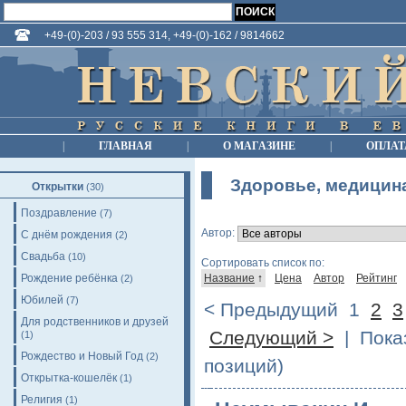
+49-(0)-203 / 93 555 314, +49-(0)-162 / 9814662
|
ГЛАВНАЯ
|
О МАГАЗИНЕ
|
ОПЛАТ
Здоровье, медицин
Открытки
(30)
Поздравление
(7)
Автор:
С днём рождения
(2)
Свадьба
(10)
Сортировать список по:
Рождение ребёнка
Название
↑
Цена
Автор
Рейтинг
(2)
Юбилей
(7)
< Предыдущий
1
2
3
Для родственников и друзей
Следующий >
| Показ
(1)
Рождество и Новый Год
(2)
позиций)
Открытка-кошелёк
(1)
Религия
(1)