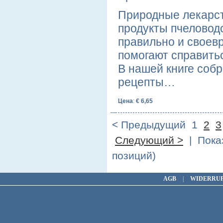
Природные лекарст
продукты пчеловодс
правильно и своев
помогают справить
В нашей книге соб
рецепты…
Цена
:
€ 6,65
< Предыдущий
1
2
3
Следующий >
| Показ
позиций)
AGB
|
WIDERRU