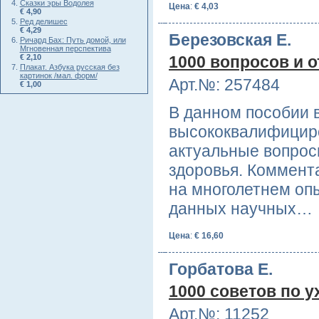
Сказки эры Водолея
Цена
:
€ 4,03
€ 4,90
Ред делишес
€ 4,29
Березовская Е.
Ричард Бах: Путь домой, или
Мгновенная перспектива
€ 2,10
1000 вопросов и о
Плакат. Азбука русская без
картинок /мал. форм/
Арт.№: 257484
€ 1,00
В данном пособии 
высококвалифициро
актуальные вопрос
здоровья. Коммент
на многолетнем оп
данных научных…
Цена
:
€ 16,60
Горбатова Е.
1000 советов по у
Арт.№: 11252