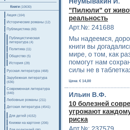
Неумывакин И.
Книги
(10630)
"Пилюли" от живо
Акция
(164)
реальность
Исторические романы
(12)
Арт.№: 241688
Публицистика
(60)
Мы надеемся, дорог
Публицистическая
литература
(4)
книги вы догадалис
Политика
(11)
мире, о том, как р
Общество
(5)
помогут нам сохра
История
(28)
силы не в таблетк
Русская литература
(468)
Зарубежная литература
Цена
:
€ 14,00
(636)
Современная литература
Ильин В.Ф.
(640)
Любовные романы
(211)
10 болезней совр
Детская литература
(4541)
угрожают каждому
Для детей
(4152)
риска
Книжки на картоне
(206)
Арт.№: 237579
Для родителей
(96)