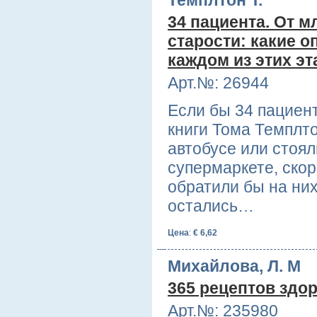
34 пациента. От м
старости: какие 
каждом из этих эт
Арт.№: 26944
Если бы 34 пациен
книги Тома Темплто
автобусе или стоял
супермаркете, скор
обратили бы на них
остались…
Цена
:
€ 6,62
Михайлова, Л. М
365 рецептов здо
Арт.№: 235980