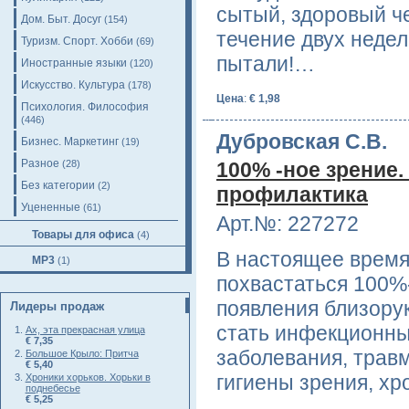
сытый, здоровый ч
Дом. Быт. Досуг
(154)
течение двух неде
Туризм. Спорт. Хобби
(69)
пытали!…
Иностранные языки
(120)
Искусство. Культура
(178)
Цена
:
€ 1,98
Психология. Философия
(446)
Дубровская С.В.
Бизнес. Маркетинг
(19)
Разное
(28)
100% -ное зрение.
Без категории
(2)
профилактика
Уцененные
(61)
Арт.№: 227272
Товары для офиса
(4)
В настоящее время
MP3
(1)
похвастаться 100%
появления близору
Лидеры продаж
стать инфекционн
Ах, эта прекрасная улица
€ 7,35
заболевания, трав
Большое Крыло: Притча
€ 5,40
гигиены зрения, х
Хроники хорьков. Хорьки в
поднебесье
€ 5,25