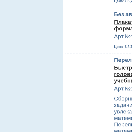
Цена
:
€ 6,
Без а
Плака
форма
Арт.№:
Цена
:
€ 3,
Перел
Быстр
голов
учебн
Арт.№:
Сборни
задачи
увлека
матема
Перел
матем