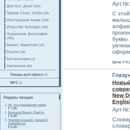
Арт.№:
Дом. Быт. Досуг
(154)
С этой
Туризм. Спорт. Хобби
(69)
малыш 
Иностранные языки
(124)
алфави
Искусство. Культура
(180)
произн
Психология. Философия
буквы.
(451)
увлека
Бизнес. Маркетинг
(19)
офор
Разное
(28)
Без категории
(2)
Цена
:
€ 5,
Уцененные
(66)
Глазу
Товары для офиса
(4)
Новый
MP3
(1)
совре
New Di
Лидеры продаж
Englis
Ах, эта прекрасная улица
Арт.№:
€ 7,35
Большое Крыло: Притча
€ 5,40
Слова
Хроники хорьков. Хорьки в
поднебесье
словар
€ 5,25