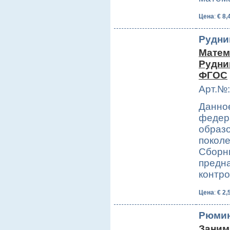
Цена
:
€ 8,
Рудни
Матема
Рудниц
ФГОС
Арт.№:
Данное
федер
образо
поколе
Сборни
предн
контр
Цена
:
€ 2,
Рюмин
Заним