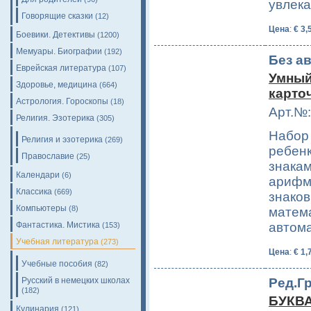
увлека
Говорящие сказки
(12)
Цена
:
€ 3,
Боевики. Детективы
(1200)
Мемуары. Биографии
(192)
Без а
Еврейская литература
(107)
Умный
Здоровье, медицина
(664)
карто
Астрология. Гороскопы
(18)
Арт.№:
Религия. Эзотерика
(305)
Набор 
Религия и эзотерика
(269)
ребен
Православие
(25)
знакам
Календари
(6)
арифм
Классика
(669)
знаков
Компьютеры
(8)
матема
Фантастика. Мистика
автом
(153)
Учебная литература
(273)
Цена
:
€ 1,
Учебные пособия
(82)
Ред.Г
Русский в немецких школах
(182)
БУКВА
Кулинария
(121)