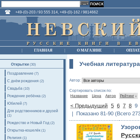
+49-(0)-203 / 93 555 314, +49-(0)-162 / 9814662
|
ГЛАВНАЯ
|
О МАГАЗИНЕ
|
ОПЛАТ
Учебная литература
Открытки
(30)
Поздравление
(7)
Автор:
С днём рождения
(2)
Свадьба
(10)
Сортировать список по:
Рождение ребёнка
Название
Цена
Автор
Рейтинг
↓
(2)
Юбилей
(7)
< Предыдущий
5
6
7
8
Для родственников и друзей
| Показано 81-90 (Всего 27
(1)
Рождество и Новый Год
(2)
Узоро
Открытка-кошелёк
(1)
Русски
Религия
(1)