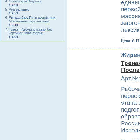
единиц
Сказки эры Водолея
€ 4,90
перво
Ред делишес
€ 4,29
массив
Ричард Бах: Путь домой, или
Мгновенная перспектива
жаргон
€ 2,10
лекси
Плакат. Азбука русская без
картинок /мал. форм/
€ 1,00
Цена
:
€ 17
Жирен
Трена
После
Арт.№:
Рабоча
первок
этапа 
подгот
образ
России
Испол