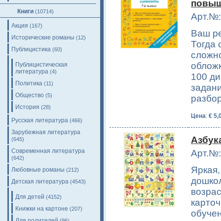
повыш
Книги
(10714)
Арт.№:
Акция
(167)
Ваш р
Исторические романы
(12)
Тогда
Публицистика
(60)
сложно
обложк
Публицистическая
литература
(4)
100 ди
Политика
(11)
задани
Общество
(5)
разбо
История
(28)
Цена
:
€ 5,
Русская литература
(466)
Зарубежная литература
Азбука
(645)
Современная литература
Арт.№:
(642)
Яркая,
Любовные романы
(212)
дошко
Детская литература
(4543)
возрас
Для детей
(4152)
карточ
Книжки на картоне
(207)
обучен
Для родителей
(96)