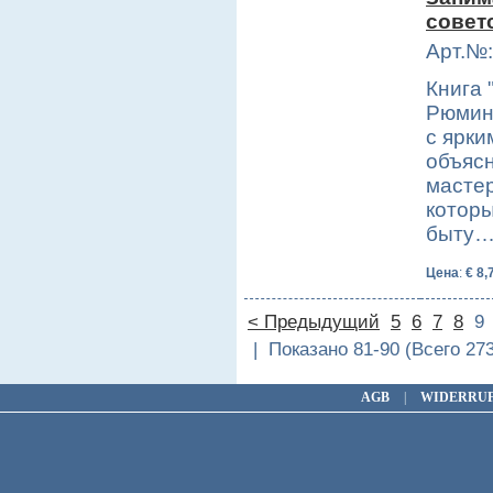
совет
Арт.№:
Книга
Рюмина
с ярки
объясн
мастер
которы
быту
Цена
:
€ 8,
< Предыдущий
5
6
7
8
| Показано 81-90 (Всего 27
AGB
|
WIDERRU