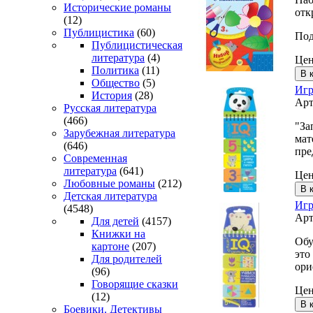
Исторические романы
отк
(12)
Публицистика
(60)
Под
Публицистическая
литература
(4)
Це
Политика
(11)
Общество
(5)
Игр
История
(28)
Арт
Русская литература
(466)
"За
Зарубежная литература
мат
(646)
пре
Современная
литература
(641)
Це
Любовные романы
(212)
Детская литература
Игр
(4548)
Арт
Для детей
(4157)
Книжки на
Обу
картоне
(207)
это
Для родителей
ори
(96)
Говорящие сказки
Це
(12)
Боевики. Детективы