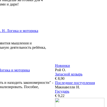
ами и дари!
. Н. Логика и моторика
азвития мышления и
ьную деятельность ребёнка,
Новинки
Рой О.
Логика и моторика
Запасной козырь
€ 8,90
ь и находить закономерности" -
Последние поступления
анализировать. Пособие,
Макиавелли Н.
Государь
€ 9,22