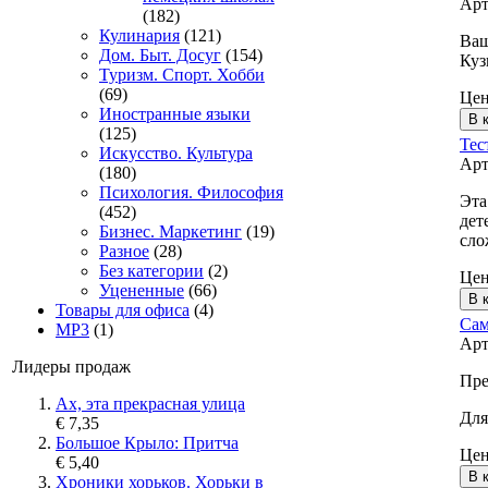
Арт
(182)
Кулинария
(121)
Ваш
Дом. Быт. Досуг
(154)
Куз
Туризм. Спорт. Хобби
(69)
Це
Иностранные языки
(125)
Тес
Искусство. Культура
Арт
(180)
Психология. Философия
Эта
(452)
дет
Бизнес. Маркетинг
(19)
сло
Разное
(28)
Без категории
(2)
Це
Уцененные
(66)
Товары для офиса
(4)
Сам
MP3
(1)
Арт
Лидеры продаж
Пре
Ах, эта прекрасная улица
Для
€ 7,35
Большое Крыло: Притча
Це
€ 5,40
Хроники хорьков. Хорьки в