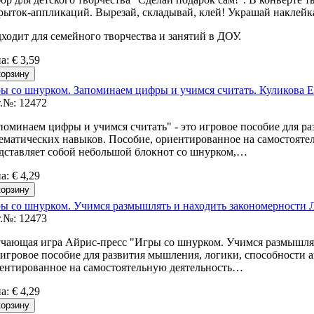
рыток-аппликаций. Вырезай, складывай, клей! Украшай наклейк
ходит для семейного творчества и занятий в ДОУ.
на
:
€ 3,59
ы со шнурком. Запоминаем цифры и учимся считать. Куликова Е
.№: 12472
поминаем цифры и учимся считать" - это игровое пособие для р
ематических навыков. Пособие, ориентированное на самостоятел
дставляет собой небольшой блокнот со шнурком,…
на
:
€ 4,29
ы со шнурком. Учимся размышлять и находить закономерности 
.№: 12473
чающая игра Айрис-пресс "Игры со шнурком. Учимся размышлят
 игровое пособие для развития мышления, логики, способности 
ентированное на самостоятельную деятельность…
на
:
€ 4,29