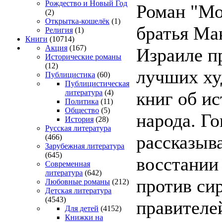
Рождество и Новый Год
Роман "Мо
(2)
Открытка-кошелёк
(1)
братья Мак
Религия
(1)
Книги
(10714)
Акция
(167)
Израиле п
Исторические романы
(12)
лучших х
Публицистика
(60)
Публицистическая
книг об и
литература
(4)
Политика
(11)
Общество
(5)
народа. Г
История
(28)
Русская литература
рассказыва
(466)
Зарубежная литература
(645)
восстании
Современная
литература
(642)
против си
Любовные романы
(212)
Детская литература
(4543)
правителе
Для детей
(4152)
Книжки на