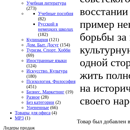
Учебная литература
восстании
(273)
Учебные пособия
(82)
пример н
Русский в
немецких школах
борьбы за
(182)
Кулинария
(121)
Дом. Быт. Досуг
(154)
культурну
Туризм. Спорт. Хобби
(69)
одной сто
Иностранные языки
(124)
Искусство. Культура
жить полн
(180)
Психология. Философия
на истори
(451)
Бизнес. Маркетинг
(19)
своего нар
Разное
(28)
Без категории
(2)
Уцененные
(66)
Товары для офиса
(4)
MP3
(1)
Товар был добавлен в
Лидеры продаж