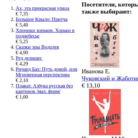
Посетители, котор
Ах, эта прекрасная улица
также выбирают:
€ 7,35
Большое Крыло: Притча
€ 5,40
Хроники хорьков. Хорьки в
поднебесье
€ 5,25
Сказки эры Водолея
€ 4,90
Ред делишес
€ 4,29
Ричард Бах: Путь домой, или
Иванова Е.
Мгновенная перспектива
Чуковский и Жаботи
€ 2,10
€ 13,10
Плакат. Азбука русская без
картинок /мал. форм/
€ 1,00