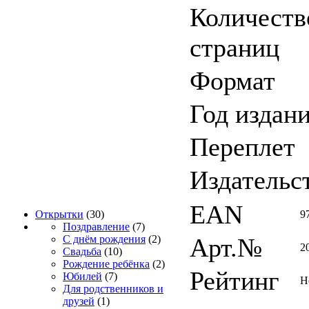
Количеств
страниц
Формат
Год издан
Переплет
Издательс
EAN
9
Открытки
(30)
Поздравление
(7)
Арт.№
С днём рождения
(2)
2
Свадьба
(10)
Рождение ребёнка
(2)
Рейтинг
Юбилей
(7)
Н
Для родственников и
друзей
(1)