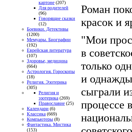
картоне
(207)
Роман пок
Для родителей
(96)
красок и я
Говорящие сказки
(12)
Боевики. Детективы
(1200)
"Мои прос
Мемуары. Биографии
(192)
в советск
Еврейская литература
(107)
Здоровье, медицина
только од
(664)
Астрология. Гороскопы
и однажды
(18)
Религия. Эзотерика
(305)
сыграли и
Религия и
эзотерика
(269)
процессе 
Православие
(25)
Календари
(6)
националь
Классика
(669)
Компьютеры
(8)
Фантастика. Мистика
советского
(153)