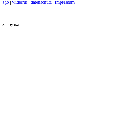
agb
|
widerruf
|
datenschutz
|
Impressum
Загрузка