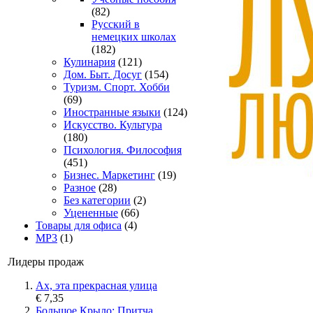
(82)
Русский в
немецких школах
(182)
Кулинария
(121)
Дом. Быт. Досуг
(154)
Туризм. Спорт. Хобби
(69)
Иностранные языки
(124)
Искусство. Культура
(180)
Психология. Философия
(451)
Бизнес. Маркетинг
(19)
Разное
(28)
Без категории
(2)
Уцененные
(66)
Товары для офиса
(4)
MP3
(1)
Лидеры продаж
Ах, эта прекрасная улица
€ 7,35
Большое Крыло: Притча