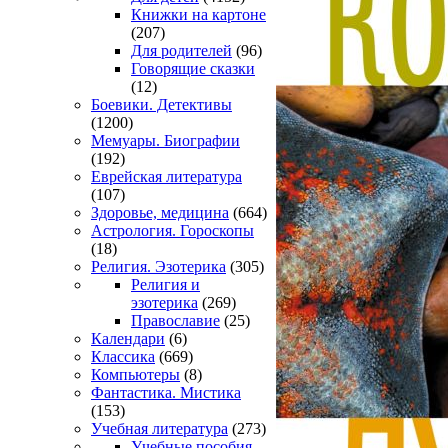
Книжки на картоне
(207)
Для родителей
(96)
Говорящие сказки
(12)
Боевики. Детективы
(1200)
Мемуары. Биографии
(192)
Еврейская литература
(107)
Здоровье, медицина
(664)
Астрология. Гороскопы
(18)
Религия. Эзотерика
(305)
Религия и
эзотерика
(269)
Православие
(25)
Календари
(6)
Классика
(669)
Компьютеры
(8)
Фантастика. Мистика
(153)
Учебная литература
(273)
Учебные пособия