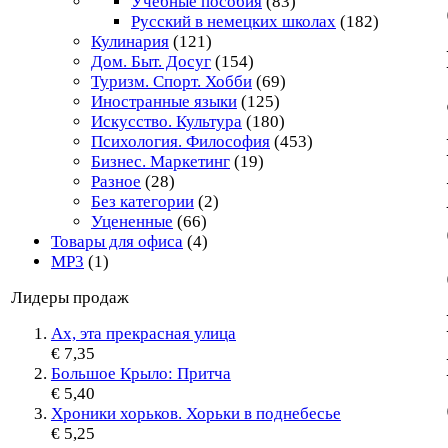
Учебные пособия
(83)
Русский в немецких школах
(182)
Кулинария
(121)
Дом. Быт. Досуг
(154)
Туризм. Спорт. Хобби
(69)
Иностранные языки
(125)
Искусство. Культура
(180)
Психология. Философия
(453)
Бизнес. Маркетинг
(19)
Разное
(28)
Без категории
(2)
Уцененные
(66)
Товары для офиса
(4)
MP3
(1)
Лидеры продаж
Ах, эта прекрасная улица
€ 7,35
Большое Крыло: Притча
€ 5,40
Хроники хорьков. Хорьки в поднебесье
€ 5,25