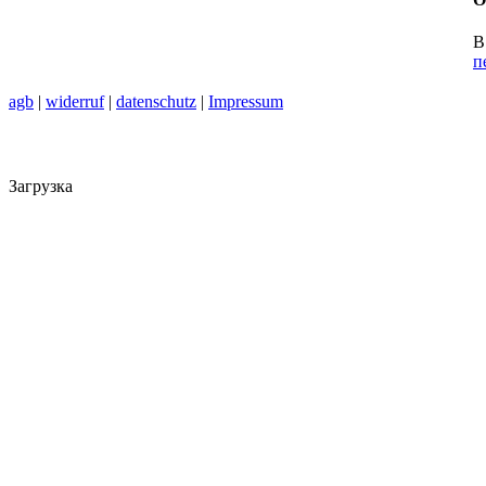
В
п
agb
|
widerruf
|
datenschutz
|
Impressum
Загрузка