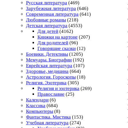
Русская литература
(469)
Зарубежная литература
(646)
Современная литература
(641)
Любовные романы
(218)
Детская литература
(4553)
Для детей
(4162)
Книжки на картоне
(207)
Для родителей
(96)
Говорящие сказки
(12)
Боевики. Детективы
(1205)
Мемуары. Биографии
(192)
Еврейская литература
(107)
Здоровье, медицина
(664)
Астрология. Гороскопы
(18)
Религия. Эзотерика
(305)
Религия и эзотерика
(269)
Православие
(25)
Календари
(6)
Классика
(684)
Компьютеры
(8)
Фантастика. Мистика
(153)
Учебная литература
(274)