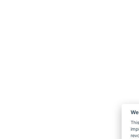
We 
This
impr
revo