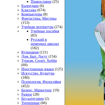
Православие
(25)
Календари
(6)
Классика
(674)
Компьютеры
(8)
Фантастика. Мистика
(153)
Учебная литература
(274)
Учебные пособия
(83)
Русский в
немецких школах
(182)
Кулинария
(121)
Дом. Быт. Досуг
(154)
Туризм. Спорт. Хобби
(69)
Иностранные языки
(125)
Искусство. Культура
(180)
Психология. Философия
(452)
Бизнес. Маркетинг
(19)
Разное
(28)
Без категории
(2)
Уцененные
(66)