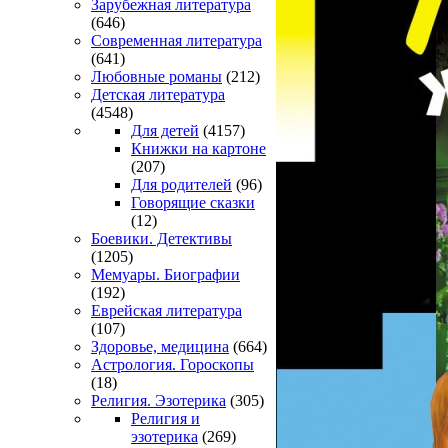
Зарубежная литература
(646)
Современная литература
(641)
Любовные романы
(212)
Детская литература
(4548)
Для детей
(4157)
Книжки на картоне
(207)
Для родителей
(96)
Говорящие сказки
(12)
Боевики. Детективы
(1205)
Мемуары. Биографии
(192)
Еврейская литература
(107)
Здоровье, медицина
(664)
Астрология. Гороскопы
(18)
Религия. Эзотерика
(305)
Религия и
эзотерика
(269)