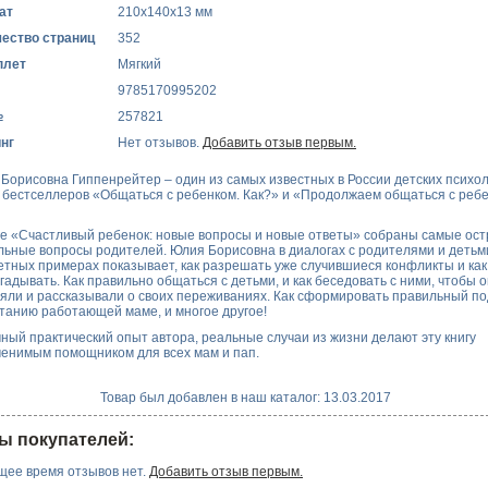
ат
210x140x13 мм
ество страниц
352
плет
Мягкий
9785170995202
№
257821
нг
Нет отзывов.
Добавить отзыв первым.
Борисовна Гиппенрейтер – один из самых известных в России детских психол
 бестселлеров «Общаться с ребенком. Как?» и «Продолжаем общаться с ребе
ге «Счастливый ребенок: новые вопросы и новые ответы» собраны самые ост
льные вопросы родителей. Юлия Борисовна в диалогах с родителями и детьми
етных примерах показывает, как разрешать уже случившиеся конфликты и как
гадывать. Как правильно общаться с детьми, и как беседовать с ними, чтобы 
яли и рассказывали о своих переживаниях. Как сформировать правильный по
танию работающей маме, и многое другое!
ный практический опыт автора, реальные случаи из жизни делают эту книгу
енимым помощником для всех мам и пап.
Товар был добавлен в наш каталог: 13.03.2017
ы покупателей:
щее время отзывов нет.
Добавить отзыв первым.