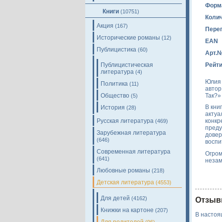
Форм
Книги
(10751)
Колич
Акция
(167)
Пере
Исторические романы
(12)
EAN
Публицистика
(60)
Арт.
Публицистическая
Рейти
литература
(4)
Юлия 
Политика
(11)
автор
Так?»
Общество
(5)
В кни
История
(28)
актуа
Русская литература
конкр
(469)
преду
Зарубежная литература
довер
(646)
воспи
Современная литература
Огром
(641)
незам
Любовные романы
(218)
Детская литература
(4553)
Для детей
(4162)
Отзыв
Книжки на картоне
(207)
В настоя