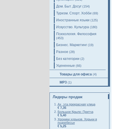
Дом. Быт. Досуг
(154)
Туризм. Спорт. Хобби
(69)
Иностранные языки
(125)
Искусство. Культура
(180)
Психология. Философия
(453)
Бизнес. Маркетинг
(19)
Разное
(28)
Без категории
(2)
Уцененные
(66)
Товары для офиса
(4)
MP3
(1)
Лидеры продаж
Ах, эта прекрасная улица
€ 7,35
Большое Крыло: Притча
€ 5,40
Хроники хорьков. Хорьки в
поднебесье
€ 5,25