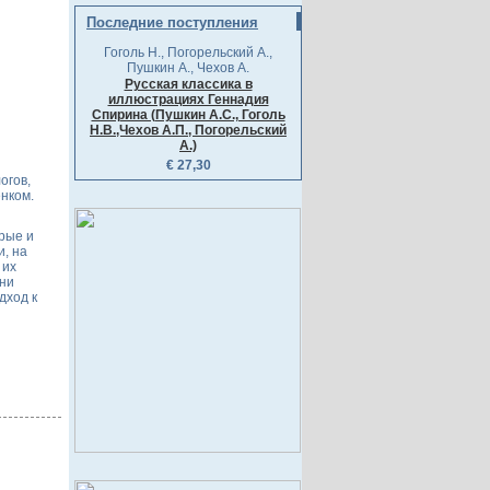
Последние поступления
Гоголь Н., Погорельский А.,
Пушкин А., Чехов А.
Русская классика в
иллюстрациях Геннадия
Спирина (Пушкин А.С., Гоголь
Н.В.,Чехов А.П., Погорельский
А.)
€ 27,30
огов,
нком.
рые и
, на
 их
они
дход к