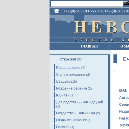
+49-(0)-203 / 93 555 314, +49-(0)-162 / 
|
ГЛАВНАЯ
|
О М
Сч
Открытки
(30)
Поздравление
(7)
С днём рождения
(2)
Свадьба
(10)
Рождение ребёнка
(2)
ISBN
Юбилей
(7)
Авто
Для родственников и друзей
Сери
(1)
Изда
Рождество и Новый Год
(2)
Год и
Открытка-кошелёк
(1)
Тира
Религия
(1)