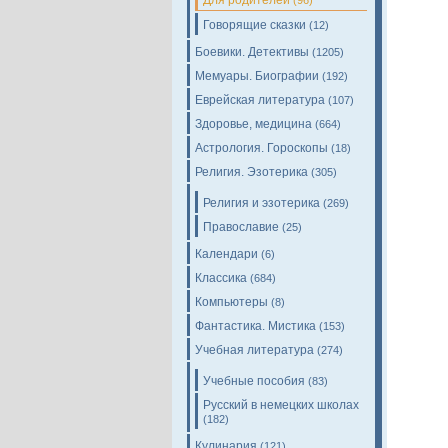
Для родителей
(96)
Говорящие сказки
(12)
Боевики. Детективы
(1205)
Мемуары. Биографии
(192)
Еврейская литература
(107)
Здоровье, медицина
(664)
Астрология. Гороскопы
(18)
Религия. Эзотерика
(305)
Религия и эзотерика
(269)
Православие
(25)
Календари
(6)
Классика
(684)
Компьютеры
(8)
Фантастика. Мистика
(153)
Учебная литература
(274)
Учебные пособия
(83)
Русский в немецких школах
(182)
Кулинария
(121)