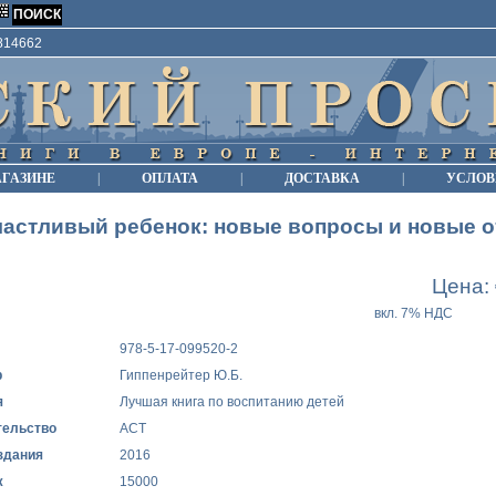
9814662
АГАЗИНЕ
|
ОПЛАТА
|
ДОСТАВКА
|
УСЛОВ
астливый ребенок: новые вопросы и новые 
Цена:
вкл. 7% НДС
978-5-17-099520-2
р
Гиппенрейтер Ю.Б.
я
Лучшая книга по воспитанию детей
тельство
АСТ
здания
2016
ж
15000