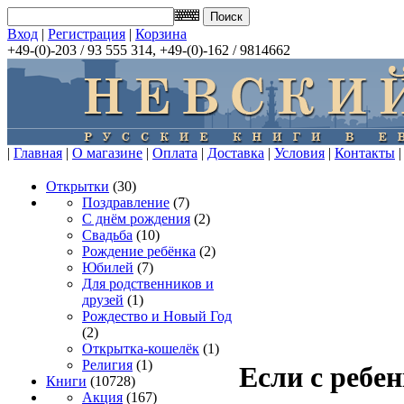
Вход
|
Регистрация
|
Корзина
+49-(0)-203 / 93 555 314, +49-(0)-162 / 9814662
|
Главная
|
О магазине
|
Оплата
|
Доставка
|
Условия
|
Контакты
|
Открытки
(30)
Поздравление
(7)
С днём рождения
(2)
Свадьба
(10)
Рождение ребёнка
(2)
Юбилей
(7)
Для родственников и
друзей
(1)
Рождество и Новый Год
(2)
Открытка-кошелёк
(1)
Религия
(1)
Если с ребе
Книги
(10728)
Акция
(167)