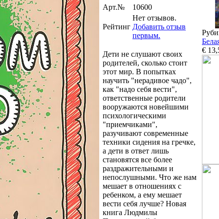
Арт.№
10600
Нет отзывов.
Рейтинг
Добавить отзыв
Руби
первым.
Бела
€ 13,
Дети не слушают своих
родителей, сколько стоит
этот мир. В попытках
научить "нерадивое чадо",
как "надо себя вести",
ответственные родители
вооружаются новейшими
психологическими
"приемчиками",
разучивают современные
техники сидения на гречке,
а дети в ответ лишь
становятся все более
раздражительными и
непослушными. Что же нам
мешает в отношениях с
ребенком, а ему мешает
вести себя лучше? Новая
книга Людмилы