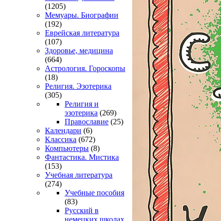
(1205)
Мемуары. Биографии
(192)
Еврейская литература
(107)
Здоровье, медицина
(664)
Астрология. Гороскопы
(18)
Религия. Эзотерика
(305)
Религия и
эзотерика
(269)
Православие
(25)
Календари
(6)
Классика
(672)
Компьютеры
(8)
Фантастика. Мистика
(153)
Учебная литература
(274)
Учебные пособия
(83)
Русский в
немецких школах