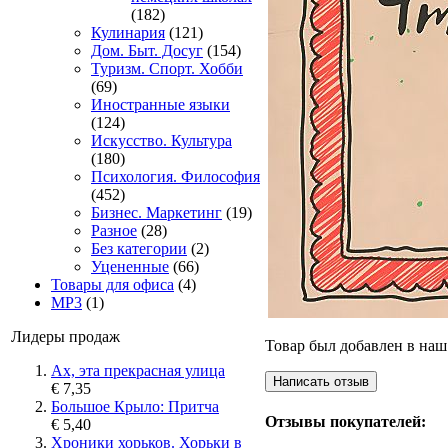
(182)
Кулинария
(121)
Дом. Быт. Досуг
(154)
Туризм. Спорт. Хобби
(69)
Иностранные языки
(124)
Искусство. Культура
(180)
Психология. Философия
(452)
Бизнес. Маркетинг
(19)
Разное
(28)
Без категории
(2)
Уцененные
(66)
Товары для офиса
(4)
MP3
(1)
Лидеры продаж
Товар был добавлен в наш 
Ах, эта прекрасная улица
€ 7,35
Большое Крыло: Притча
Отзывы покупателей:
€ 5,40
Хроники хорьков. Хорьки в