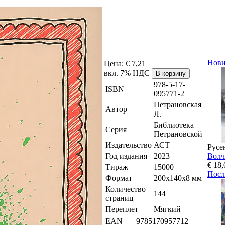
Нов
Цена:
€ 7,21
вкл. 7% НДС
978-5-17-
ISBN
095771-2
Петрановская
Автор
Л.
Библиотека
Серия
Петрановской
Издательство
АСТ
Русе
Год издания
2023
Волч
€ 18,
Тираж
15000
Посл
Формат
200x140x8 мм
Количество
144
страниц
Переплет
Мягкий
EAN
9785170957712