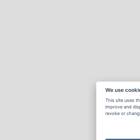
We use cooki
This site uses t
improve and disp
revoke or change