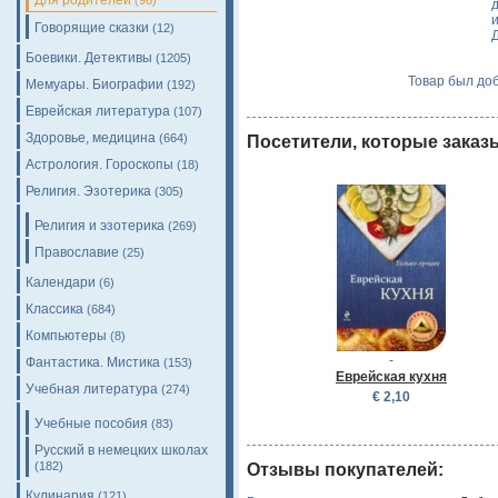
Для родителей
(96)
Говорящие сказки
(12)
Боевики. Детективы
(1205)
Товар был доб
Мемуары. Биографии
(192)
Еврейская литература
(107)
Здоровье, медицина
(664)
Посетители, которые заказ
Астрология. Гороскопы
(18)
Религия. Эзотерика
(305)
Религия и эзотерика
(269)
Православие
(25)
Календари
(6)
Классика
(684)
Компьютеры
(8)
-
Фантастика. Мистика
(153)
Еврейская кухня
Учебная литература
(274)
€ 2,10
Учебные пособия
(83)
Русский в немецких школах
(182)
Отзывы покупателей:
Кулинария
(121)