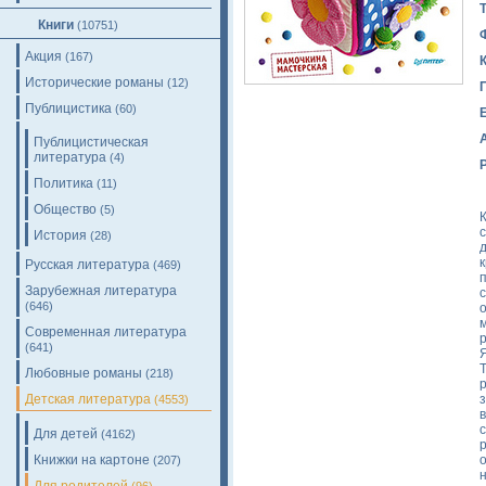
Книги
(10751)
Акция
(167)
Исторические романы
(12)
Публицистика
(60)
Публицистическая
литература
(4)
Политика
(11)
Общество
(5)
История
(28)
Русская литература
(469)
Зарубежная литература
с
(646)
Современная литература
(641)
Любовные романы
(218)
Детская литература
(4553)
в
Для детей
(4162)
Книжки на картоне
(207)