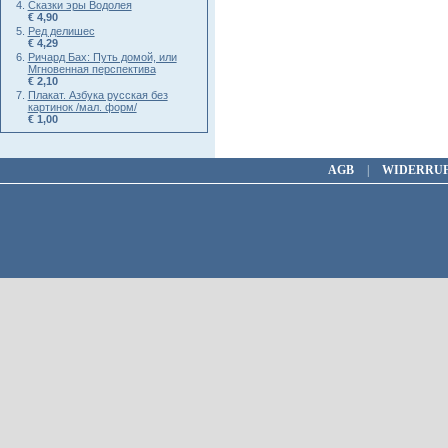
Сказки эры Водолея
€ 4,90
Ред делишес
€ 4,29
Ричард Бах: Путь домой, или
Мгновенная перспектива
€ 2,10
Плакат. Азбука русская без
картинок /мал. форм/
€ 1,00
AGB
|
WIDERRU