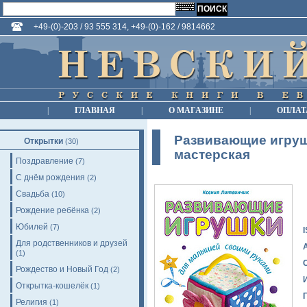
+49-(0)-203 / 93 555 314, +49-(0)-162 / 9814662
|
ГЛАВНАЯ
|
О МАГАЗИНЕ
|
ОПЛАТ
Развивающие игруш
Открытки
(30)
мастерская
Поздравление
(7)
С днём рождения
(2)
Свадьба
(10)
Рождение ребёнка
(2)
Юбилей
(7)
Для родственников и друзей
(1)
Рождество и Новый Год
(2)
Открытка-кошелёк
(1)
Религия
(1)