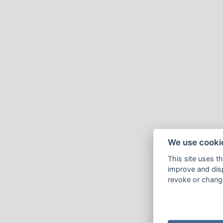
We use cooki
This site uses t
improve and disp
revoke or change