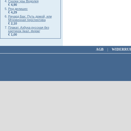
Сказки эры Водолея
€ 4,90
Ред делишес
€ 4,29
Ричард Бах: Путь домой, или
Мгновенная перспектива
€ 2,10
Плакат. Азбука русская без
картинок /мал. форм/
€ 1,00
AGB
|
WIDERRU