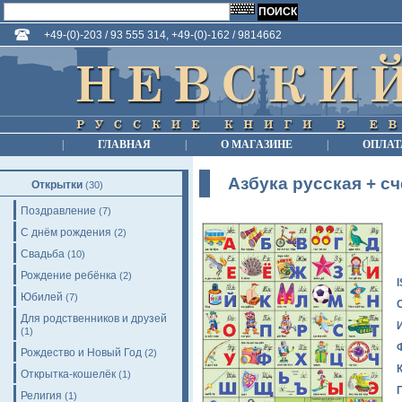
+49-(0)-203 / 93 555 314, +49-(0)-162 / 9814662
|
ГЛАВНАЯ
|
О МАГАЗИНЕ
|
ОПЛАТ
Азбука русская + сч
Открытки
(30)
Поздравление
(7)
С днём рождения
(2)
Свадьба
(10)
Рождение ребёнка
(2)
Юбилей
(7)
Для родственников и друзей
(1)
Рождество и Новый Год
(2)
Открытка-кошелёк
(1)
Религия
(1)