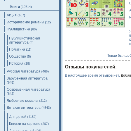
Книги
(10714)
Акция
(167)
Исторические романы
(12)
Публицистика
(60)
Публицистическая
литература
(4)
Политика
(11)
Товар был доб
Общество
(5)
История
(28)
Отзывы покупателей:
Русская литература
(466)
В настоящее время отзывов нет.
Добав
Зарубежная литература
(645)
Современная литература
(642)
Любовные романы
(212)
Детская литература
(4543)
Для детей
(4152)
Книжки на картоне
(207)
Для родителей
(96)