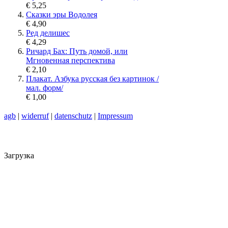
€ 5,25
Сказки эры Водолея
€ 4,90
Ред делишес
€ 4,29
Ричард Бах: Путь домой, или
Мгновенная перспектива
€ 2,10
Плакат. Азбука русская без картинок /
мал. форм/
€ 1,00
agb
|
widerruf
|
datenschutz
|
Impressum
Загрузка