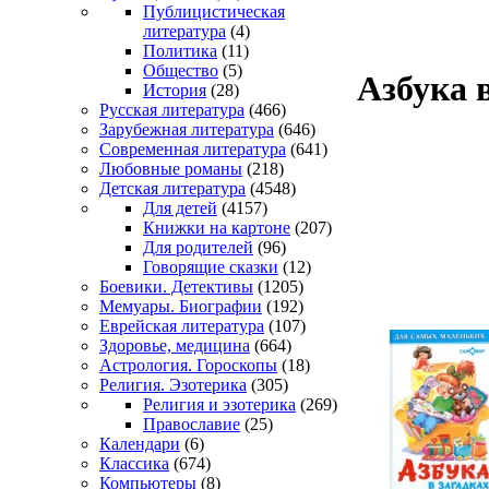
Публицистическая
литература
(4)
Политика
(11)
Общество
(5)
Азбука 
История
(28)
Русская литература
(466)
Зарубежная литература
(646)
Современная литература
(641)
Любовные романы
(218)
Детская литература
(4548)
Для детей
(4157)
Книжки на картоне
(207)
Для родителей
(96)
Говорящие сказки
(12)
Боевики. Детективы
(1205)
Мемуары. Биографии
(192)
Еврейская литература
(107)
Здоровье, медицина
(664)
Астрология. Гороскопы
(18)
Религия. Эзотерика
(305)
Религия и эзотерика
(269)
Православие
(25)
Календари
(6)
Классика
(674)
Компьютеры
(8)