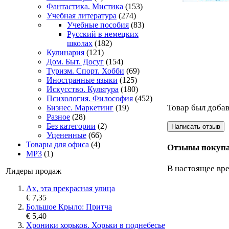
Фантастика. Мистика
(153)
Учебная литература
(274)
Учебные пособия
(83)
Русский в немецких
школах
(182)
Кулинария
(121)
Дом. Быт. Досуг
(154)
Туризм. Спорт. Хобби
(69)
Иностранные языки
(125)
Искусство. Культура
(180)
Психология. Философия
(452)
Товар был добав
Бизнес. Маркетинг
(19)
Разное
(28)
Без категории
(2)
Уцененные
(66)
Товары для офиса
(4)
Отзывы покупа
MP3
(1)
В настоящее вре
Лидеры продаж
Ах, эта прекрасная улица
€ 7,35
Большое Крыло: Притча
€ 5,40
Хроники хорьков. Хорьки в поднебесье