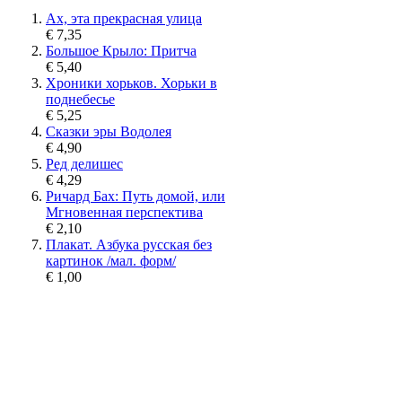
Ах, эта прекрасная улица
€ 7,35
Большое Крыло: Притча
€ 5,40
Хроники хорьков. Хорьки в
поднебесье
€ 5,25
Сказки эры Водолея
€ 4,90
Ред делишес
€ 4,29
Ричард Бах: Путь домой, или
Мгновенная перспектива
€ 2,10
Плакат. Азбука русская без
картинок /мал. форм/
€ 1,00