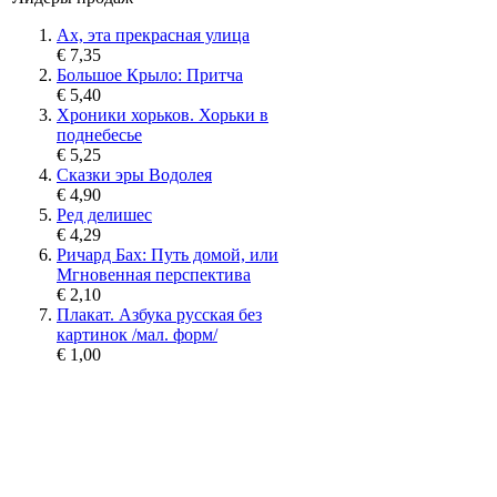
Ах, эта прекрасная улица
€ 7,35
Большое Крыло: Притча
€ 5,40
Хроники хорьков. Хорьки в
поднебесье
€ 5,25
Сказки эры Водолея
€ 4,90
Ред делишес
€ 4,29
Ричард Бах: Путь домой, или
Мгновенная перспектива
€ 2,10
Плакат. Азбука русская без
картинок /мал. форм/
€ 1,00