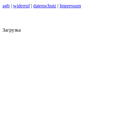
agb
|
widerruf
|
datenschutz
|
Impressum
Загрузка