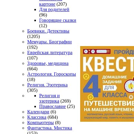
картоне
(207)
Для родителей
(96)
Говорящие сказки
(12)
Боевики. Детективы
(1205)
Мемуары. Биографии
(192)
Еврейская литература
(107)
Здоровье, медицина
(664)
Астрология. Гороскопы
(18)
Религия. Эзотерика
(305)
Религия и
эзотерика
(269)
Православие
(25)
Календари
(6)
Классика
(684)
Компьютеры
(8)
Фантастика. Мистика
(153)