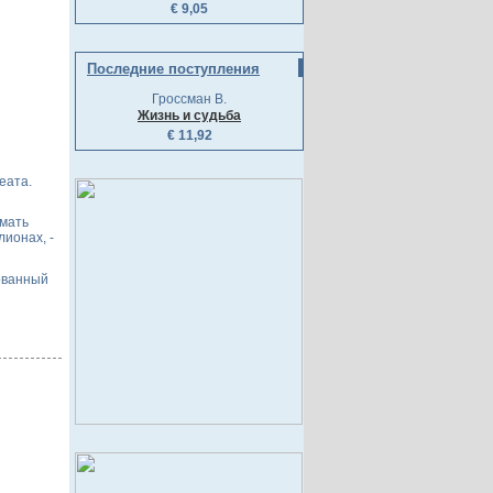
€ 9,05
Последние поступления
Гроссман В.
Жизнь и судьба
€ 11,92
еата.
омать
ионах, -
ованный