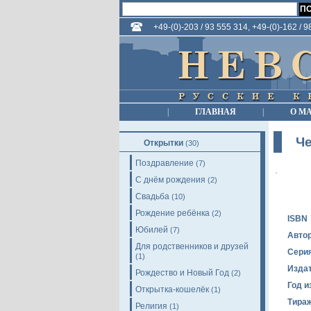
+49-(0)-203 / 93 555 314, +49-(0)-162 / 
|
ГЛАВНАЯ
|
О М
Ч
Открытки
(30)
Поздравление
(7)
С днём рождения
(2)
Свадьба
(10)
Рождение ребёнка
(2)
ISBN
Юбилей
(7)
Авто
Для родственников и друзей
Сери
(1)
Изда
Рождество и Новый Год
(2)
Год и
Открытка-кошелёк
(1)
Тира
Религия
(1)