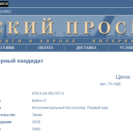
9814662
АГАЗИНЕ
|
ОПЛАТА
|
ДОСТАВКА
|
УСЛОВ
ерный кандидат
Цена:
вкл. 7% НДС
978-5-04-091707-5
р
Бейти П.
я
Интеллектуальный бестселлер. Первый ряд
тельство
Эксмо
здания
2018
ж
3000