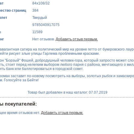
ат
84х108/32
ество страниц
384
плет
Твердый
9785040917075
№
11589
нг
Нет отзывов.
Добавить отзыв первым.
авагантная сатира на политический мир на уровне гетто от букеровского лаур
ейти рисует злые улицы Гарлема проблемными красками.
он "Борзый" Фошей, добродушный человек-гора, который запросто может сл
ть, стоит перед нелегким выбором любого парня с района, мечтающего о милл
ить банк или баллотироваться в городской совет.
роман заставит по-новому посмотреть на выборы, золотых рыбок и замаскир
м. Голосуйте за Бейти!
Товар был добавлен в наш каталог: 07.07.2019
ы покупателей:
щее время отзывов нет.
Добавить отзыв первым.