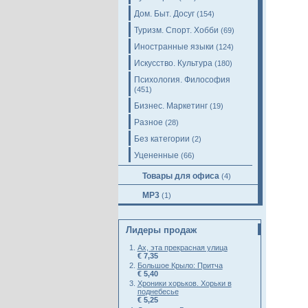
Дом. Быт. Досуг
(154)
Туризм. Спорт. Хобби
(69)
Иностранные языки
(124)
Искусство. Культура
(180)
Психология. Философия
(451)
Бизнес. Маркетинг
(19)
Разное
(28)
Без категории
(2)
Уцененные
(66)
Товары для офиса
(4)
MP3
(1)
Лидеры продаж
Ах, эта прекрасная улица
€ 7,35
Большое Крыло: Притча
€ 5,40
Хроники хорьков. Хорьки в
поднебесье
€ 5,25