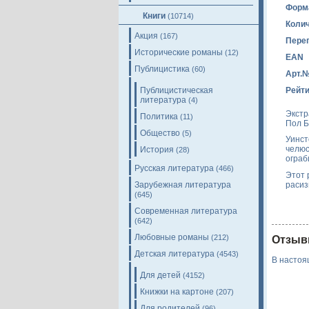
Форм
Книги
(10714)
Колич
Акция
(167)
Пере
Исторические романы
(12)
EAN
Публицистика
(60)
Арт.
Публицистическая
Рейти
литература
(4)
Экстр
Политика
(11)
Пол Б
Общество
(5)
Уинст
челюс
История
(28)
ограб
Русская литература
(466)
Этот 
расиз
Зарубежная литература
(645)
Современная литература
(642)
Любовные романы
(212)
Отзыв
Детская литература
(4543)
В настоя
Для детей
(4152)
Книжки на картоне
(207)
Для родителей
(96)