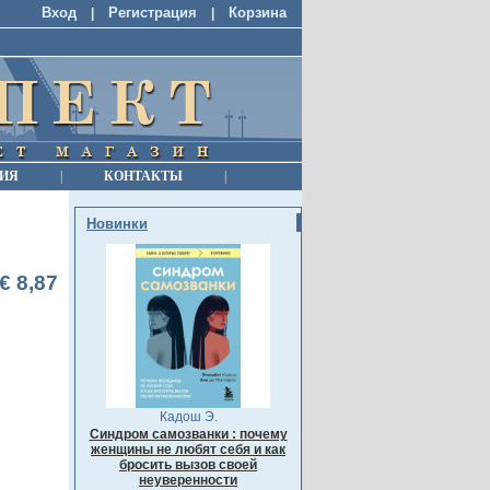
Вход
Регистрация
Корзина
|
|
ИЯ
|
КОНТАКТЫ
|
Новинки
€ 8,87
Кадош Э.
Синдром самозванки : почему
женщины не любят себя и как
бросить вызов своей
неуверенности