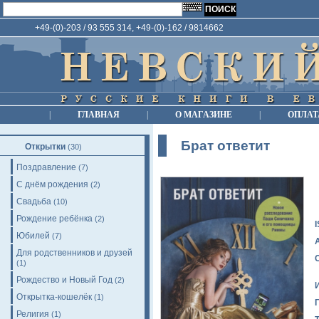
+49-(0)-203 / 93 555 314, +49-(0)-162 / 9814662
|
ГЛАВНАЯ
|
О МАГАЗИНЕ
|
ОПЛАТ
Брат ответит
Открытки
(30)
Поздравление
(7)
С днём рождения
(2)
Свадьба
(10)
Рождение ребёнка
(2)
Юбилей
(7)
Для родственников и друзей
(1)
Рождество и Новый Год
(2)
Открытка-кошелёк
(1)
Религия
(1)