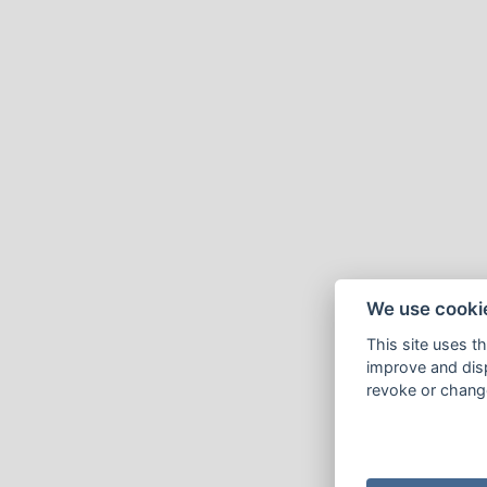
We use cooki
This site uses t
improve and disp
revoke or change