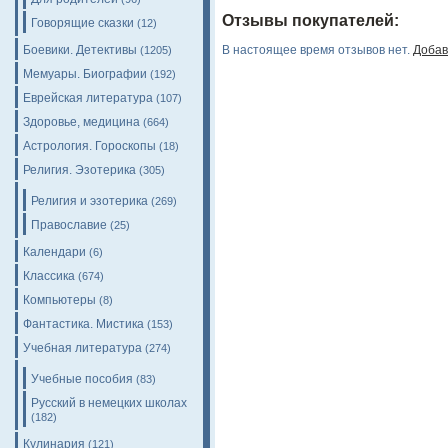
Отзывы покупателей:
Говорящие сказки
(12)
Боевики. Детективы
В настоящее время отзывов нет.
Добав
(1205)
Мемуары. Биографии
(192)
Еврейская литература
(107)
Здоровье, медицина
(664)
Астрология. Гороскопы
(18)
Религия. Эзотерика
(305)
Религия и эзотерика
(269)
Православие
(25)
Календари
(6)
Классика
(674)
Компьютеры
(8)
Фантастика. Мистика
(153)
Учебная литература
(274)
Учебные пособия
(83)
Русский в немецких школах
(182)
Кулинария
(121)