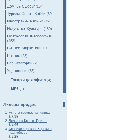
Дом. Быт. Досуг
(154)
Туризм. Спорт. Хобби
(69)
Иностранные языки
(125)
Искусство. Культура
(180)
Психология. Философия
(452)
Бизнес. Маркетинг
(19)
Разное
(28)
Без категории
(2)
Уцененные
(66)
Товары для офиса
(4)
MP3
(1)
Лидеры продаж
Ах, эта прекрасная улица
€ 7,35
Большое Крыло: Притча
€ 5,40
Хроники хорьков. Хорьки в
поднебесье
€ 5,25