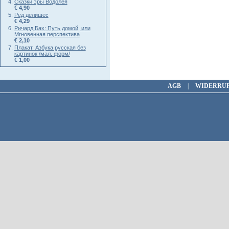
Сказки эры Водолея
€ 4,90
Ред делишес
€ 4,29
Ричард Бах: Путь домой, или
Мгновенная перспектива
€ 2,10
Плакат. Азбука русская без
картинок /мал. форм/
€ 1,00
AGB
|
WIDERRU