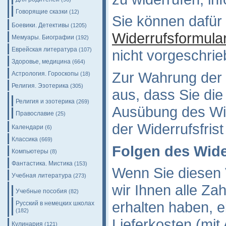
Говорящие сказки
(12)
Sie können dafür
Боевики. Детективы
(1205)
Widerrufsformula
Мемуары. Биографии
(192)
Еврейская литература
(107)
nicht vorgeschrieb
Здоровье, медицина
(664)
Zur Wahrung der W
Астрология. Гороскопы
(18)
Религия. Эзотерика
(305)
aus, dass Sie die 
Религия и эзотерика
(269)
Ausübung des Wid
Православие
(25)
der Widerrufsfris
Календари
(6)
Классика
(669)
Folgen des Wide
Компьютеры
(8)
Фантастика. Мистика
(153)
Wenn Sie diesen 
Учебная литература
(273)
wir Ihnen alle Za
Учебные пособия
(82)
erhalten haben, e
Русский в немецких школах
(182)
Lieferkosten (mi
Кулинария
(121)