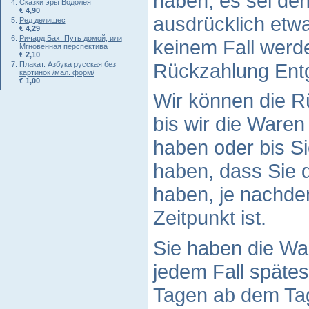
haben, es sei den
Сказки эры Водолея
€ 4,90
ausdrücklich etwa
Ред делишес
€ 4,29
Ричард Бах: Путь домой, или
keinem Fall werd
Мгновенная перспектива
€ 2,10
Rückzahlung Entg
Плакат. Азбука русская без
картинок /мал. форм/
€ 1,00
Wir können die R
bis wir die Waren
haben oder bis S
haben, dass Sie 
haben, je nachde
Zeitpunkt ist.
Sie haben die Wa
jedem Fall späte
Tagen ab dem Tag