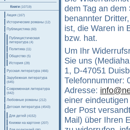
dem Tag an dem S
Книги
(10719)
Акция
(167)
benannter Dritter,
Исторические романы
(12)
ist, die Waren i
Публицистика
(60)
bzw. hat.
Публицистическая
литература
(4)
Um Ihr Widerruf
Политика
(11)
Общество
(5)
Sie uns
(Mediaha
История
(28)
1, D-47051 Duisb
Русская литература
(466)
Telefonnummer: 0
Зарубежная литература
(645)
Adresse:
info@ne
Современная литература
(642)
einer eindeutigen 
Любовные романы
(212)
Детская литература
der Post versandt
(4543)
Для детей
(4152)
Mail) über Ihren 
Книжки на картоне
(207)
zu widerrufen, in
Для родителей
(96)