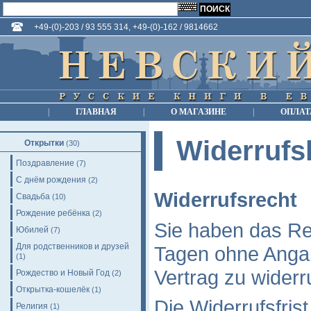
+49-(0)-203 / 93 555 314, +49-(0)-162 / 9814662
|
ГЛАВНАЯ
|
О МАГАЗИНЕ
|
ОПЛАТ
Widerrufs
Открытки
(30)
Поздравление
(7)
С днём рождения
(2)
Widerrufsrecht
Свадьба
(10)
Рождение ребёнка
(2)
Sie haben das Re
Юбилей
(7)
Для родственников и друзей
Tagen ohne Anga
(1)
Vertrag zu widerr
Рождество и Новый Год
(2)
Открытка-кошелёк
(1)
Die Widerrufsfris
Религия
(1)