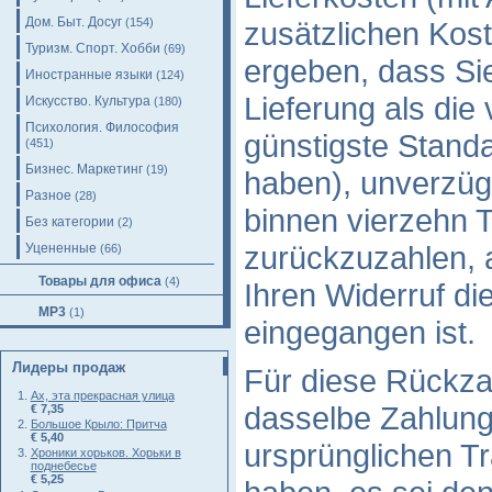
Дом. Быт. Досуг
(154)
zusätzlichen Kost
Туризм. Спорт. Хобби
(69)
ergeben, dass Sie
Иностранные языки
(124)
Lieferung als die
Искусство. Культура
(180)
Психология. Философия
günstigste Standa
(451)
Бизнес. Маркетинг
(19)
haben), unverzüg
Разное
(28)
binnen vierzehn 
Без категории
(2)
zurückzuzahlen, a
Уцененные
(66)
Товары для офиса
(4)
Ihren Widerruf di
MP3
(1)
eingegangen ist.
Лидеры продаж
Für diese Rückza
Ах, эта прекрасная улица
dasselbe Zahlungs
€ 7,35
Большое Крыло: Притча
€ 5,40
ursprünglichen Tr
Хроники хорьков. Хорьки в
поднебесье
€ 5,25