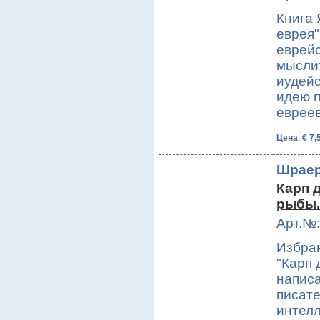
Книга 
еврея"
еврей
мысли
иудейс
идею 
еврее
Цена
:
€ 7,
Шраер
Карп 
рыбы.
Арт.№:
Избран
"Карп
написа
писате
интелл