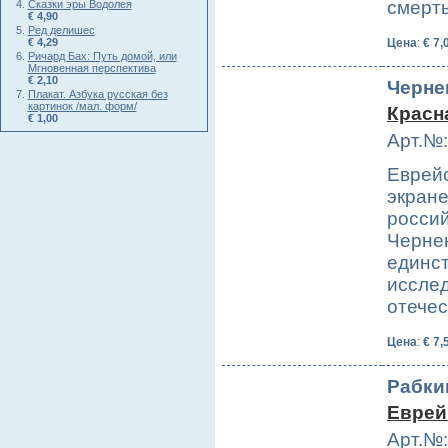
смерт
Сказки эры Водолея
€ 4,90
Ред делишес
€ 4,29
Цена
:
€ 7,
Ричард Бах: Путь домой, или
Мгновенная перспектива
€ 2,10
Черне
Плакат. Азбука русская без
картинок /мал. форм/
Красна
€ 1,00
Арт.№:
Еврейс
экране
россий
Чернен
единст
исслед
отече
Цена
:
€ 7,
Рабки
Еврей
Арт.№: