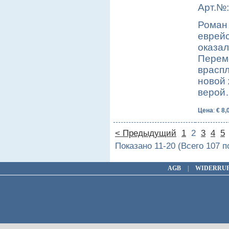
Арт.№:
Роман 
еврейс
оказа
Перем
враспл
новой 
верой
Цена
:
€ 8,
< Предыдущий
1
2
3
4
5
Показано 11-20 (Всего 107 
AGB
|
WIDERRU