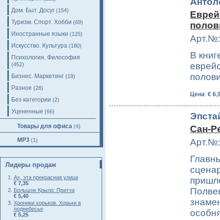
Антол
Дом. Быт. Досуг
(154)
Еврей
Туризм. Спорт. Хобби
(69)
полов
Иностранные языки
(125)
Арт.№:
Искусство. Культура
(180)
В книг
Психология. Философия
еврейс
(452)
полови
Бизнес. Маркетинг
(19)
Разное
(28)
Цена
:
€ 6,
Без категории
(2)
Уцененные
(66)
Эпста
Товары для офиса
(4)
Сан-Р
MP3
(1)
Арт.№:
Главны
Лидеры продаж
сценар
Ах, эта прекрасная улица
пришло
€ 7,35
Полвек
Большое Крыло: Притча
€ 5,40
знамен
Хроники хорьков. Хорьки в
поднебесье
особня
€ 5,25