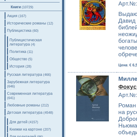
Арт.№:
Книги
(10729)
Выдаю
Акция
(167)
Давид 
Исторические романы
(12)
библей
Публицистика
(60)
неожид
богаты
Публицистическая
литература
(4)
челове
Политика
(11)
обреч
Общество
(5)
Цена
:
€ 6,
История
(28)
Русская литература
(466)
Милле
Зарубежная литература
Фокус
(646)
Современная литература
Арт.№:
(641)
Роман 
Любовные романы
(212)
на рус
Детская литература
(4548)
Добро
Для детей
(4157)
Ньюма
Книжки на картоне
(207)
объеди
Для родителей
(96)