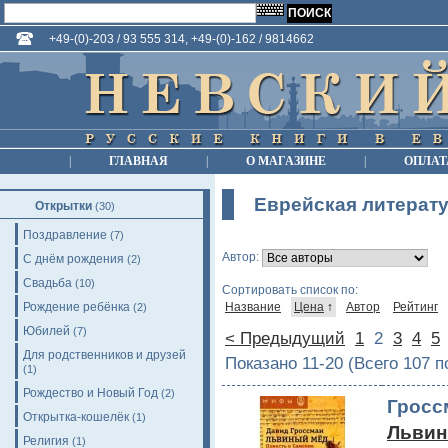
+49-(0)-203 / 93 555 314, +49-(0)-162 / 9814662
|
ГЛАВНАЯ
|
О МАГАЗИНЕ
|
ОПЛАТ
Еврейская литерат
Открытки
(30)
Поздравление
(7)
Автор:
С днём рождения
(2)
Свадьба
(10)
Сортировать список по:
Рождение ребёнка
Название
Цена
↑
Автор
Рейтинг
(2)
Юбилей
(7)
< Предыдущий
1
2
3
4
5
Для родственников и друзей
Показано 11-20 (Всего 107 
(1)
Рождество и Новый Год
(2)
Гросс
Открытка-кошелёк
(1)
Львин
Религия
(1)