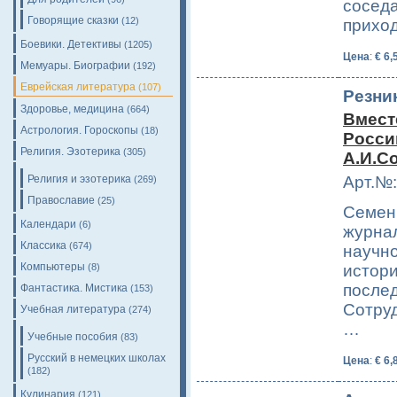
соседа
Говорящие сказки
(12)
прихо
Боевики. Детективы
(1205)
Цена
:
€ 6,
Мемуары. Биографии
(192)
Еврейская литература
(107)
Резник
Здоровье, медицина
(664)
Вмест
Астрология. Гороскопы
(18)
Росси
Религия. Эзотерика
(305)
А.И.С
Религия и эзотерика
Арт.№:
(269)
Православие
(25)
Семен 
Календари
(6)
журнал
Классика
(674)
научн
Компьютеры
(8)
истори
послед
Фантастика. Мистика
(153)
Сотруд
Учебная литература
(274)
…
Учебные пособия
(83)
Русский в немецких школах
Цена
:
€ 6,
(182)
Кулинария
(121)