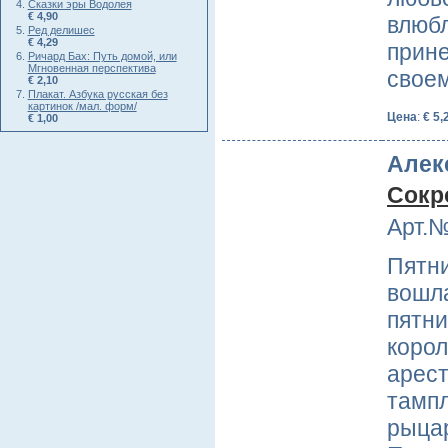
Сказки эры Водолея
€ 4,90
влюбл
Ред делишес
€ 4,29
прине
Ричард Бах: Путь домой, или
Мгновенная перспектива
свое
€ 2,10
Плакат. Азбука русская без
картинок /мал. форм/
Цена
:
€ 5,
€ 1,00
Алек
Сокр
Арт.№
Пятни
вошла
пятни
корол
арест
тампл
рыцар