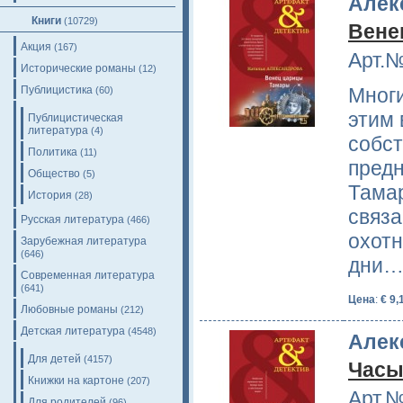
Алек
Книги
(10729)
Вене
Акция
(167)
Арт.№
Исторические романы
(12)
Публицистика
Многи
(60)
этим 
Публицистическая
литература
(4)
собст
Политика
(11)
пред
Общество
(5)
Тамар
История
(28)
связа
Русская литература
(466)
охотн
Зарубежная литература
(646)
дни…
Современная литература
(641)
Цена
:
€ 9,
Любовные романы
(212)
Детская литература
(4548)
Алек
Для детей
(4157)
Часы
Книжки на картоне
(207)
Арт.№
Для родителей
(96)