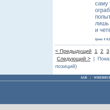
саму
ограб
попыт
лишь 
и чет
Цена
:
€ 8,
< Предыдущий
1
2
3
Следующий >
| Показ
позиций)
AGB
|
WIDERRU