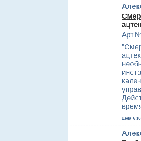
Алек
Смер
ацте
Арт.№
"Сме
ацтек
необ
инстр
калеч
управ
Дейст
врем
Цена
:
€ 10
Алек