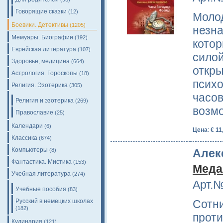
Говорящие сказки
(12)
Молод
Боевики. Детективы
(1205)
незн
Мемуары. Биографии
(192)
котор
Еврейская литература
(107)
сило
Здоровье, медицина
(664)
откры
Астрология. Гороскопы
(18)
психо
Религия. Эзотерика
(305)
часов
Религия и эзотерика
(269)
возм
Православие
(25)
Календари
(6)
Цена
:
€ 11
Классика
(674)
Компьютеры
Алек
(8)
Фантастика. Мистика
(153)
Меда
Учебная литература
(274)
Арт.№
Учебные пособия
(83)
Русский в немецких школах
Сотни
(182)
проти
Кулинария
(121)