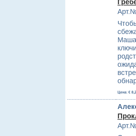
Греб
Арт.№
Чтобы
сбежа
Маша 
ключи
родст
ожида
встре
обна
Цена
:
€ 8,
Алек
Прок
Арт.№