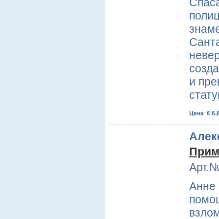
Спаса
полиц
знаме
Санта
невер
созд
и пр
стат
Цена
:
€ 6,
Алек
Прим
Арт.№
Анне
помо
взло