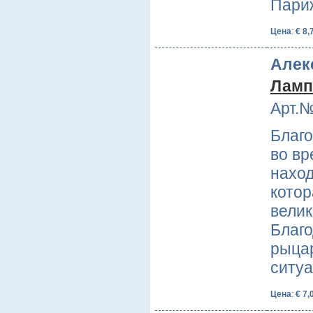
Пари
Цена
:
€ 8,
Алек
Ламп
Арт.№
Благо
во вр
наход
котор
вели
Благо
рыца
ситу
Цена
:
€ 7,