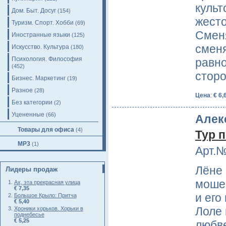
культ
Дом. Быт. Досуг
(154)
жесто
Туризм. Спорт. Хобби
(69)
Смен
Иностранные языки
(125)
сменя
Искусство. Культура
(180)
Психология. Философия
равн
(452)
стор
Бизнес. Маркетинг
(19)
Разное
(28)
Цена
:
€ 6,
Без категории
(2)
Уцененные
(66)
Алек
Товары для офиса
(4)
Тур 
MP3
(1)
Арт.№
Лёне
Лидеры продаж
мошен
Ах, эта прекрасная улица
€ 7,35
и ег
Большое Крыло: Притча
€ 5,40
Лоле
Хроники хорьков. Хорьки в
поднебесье
€ 5,25
любв