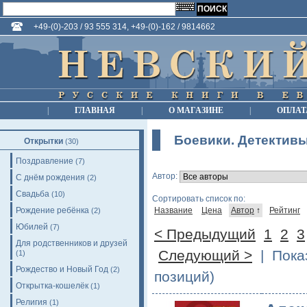
+49-(0)-203 / 93 555 314, +49-(0)-162 / 9814662
|
ГЛАВНАЯ
|
О МАГАЗИНЕ
|
ОПЛАТ
Боевики. Детектив
Открытки
(30)
Поздравление
(7)
Автор:
С днём рождения
(2)
Свадьба
(10)
Сортировать список по:
Рождение ребёнка
Название
Цена
Автор
↑
Рейтинг
(2)
Юбилей
(7)
< Предыдущий
1
2
3
Для родственников и друзей
Следующий >
| Показ
(1)
Рождество и Новый Год
(2)
позиций)
Открытка-кошелёк
(1)
Религия
(1)