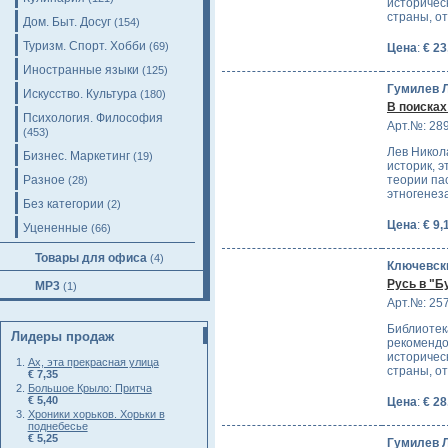
историчес
страны, о
Дом. Быт. Досуг
(154)
Туризм. Спорт. Хобби
(69)
Цена
:
€ 23
Иностранные языки
(125)
Гумилев Л
Искусство. Культура
(180)
В поиска
Психология. Философия
Арт.№: 28
(453)
Лев Никол
Бизнес. Маркетинг
(19)
историк, э
Разное
теории па
(28)
этногенез
Без категории
(2)
Цена
:
€ 9,
Уцененные
(66)
Товары для офиса
(4)
Ключевски
Русь в "Б
MP3
(1)
Арт.№: 25
Библиотек
Лидеры продаж
рекомендо
историчес
Ах, эта прекрасная улица
страны, о
€ 7,35
Большое Крыло: Притча
€ 5,40
Цена
:
€ 28
Хроники хорьков. Хорьки в
поднебесье
€ 5,25
Гумилев Л