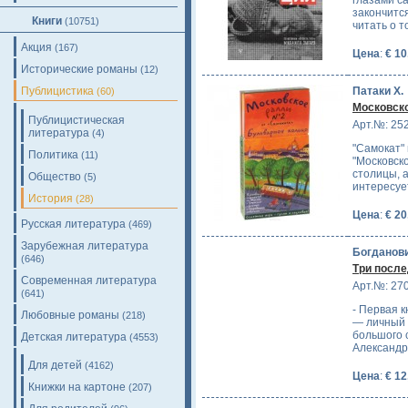
глазами са
закончится
Книги
(10751)
читать о т
Акция
(167)
Цена
:
€ 10
Исторические романы
(12)
Патаки Х.
Публицистика
(60)
Московско
Публицистическая
Арт.№: 25
литература
(4)
"Самокат"
Политика
(11)
"Московск
столицы, а
Общество
(5)
интересуе
История
(28)
Цена
:
€ 20
Русская литература
(469)
Зарубежная литература
Богданови
(646)
Три посл
Современная литература
Арт.№: 27
(641)
- Первая к
Любовные романы
(218)
— личный 
большого 
Детская литература
(4553)
Александра
Для детей
(4162)
Цена
:
€ 12
Книжки на картоне
(207)