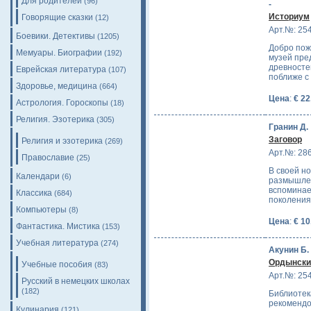
Для родителей
(96)
-
Историум
Говорящие сказки
(12)
Арт.№: 25
Боевики. Детективы
(1205)
Добро пож
Мемуары. Биографии
(192)
музей пре
древносте
Еврейская литература
(107)
поближе с
Здоровье, медицина
(664)
Цена
:
€ 22
Астрология. Гороскопы
(18)
Религия. Эзотерика
(305)
Гранин Д.
Заговор
Религия и эзотерика
(269)
Арт.№: 28
Православие
(25)
В своей н
Календари
(6)
размышлен
вспоминае
Классика
(684)
поколения
Компьютеры
(8)
Цена
:
€ 10
Фантастика. Мистика
(153)
Учебная литература
(274)
Акунин Б.
Ордынский
Учебные пособия
(83)
Арт.№: 25
Русский в немецких школах
(182)
Библиотек
рекомендо
Кулинария
(121)