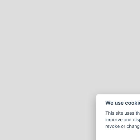
We use cooki
This site uses t
improve and disp
revoke or change