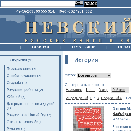
+49-(0)-203 / 93 555 314, +49-(0)-162 / 9814662
|
ГЛАВНАЯ
|
О МАГАЗИНЕ
|
ОПЛАТ
История
Открытки
(30)
Поздравление
(7)
Автор:
С днём рождения
(2)
Свадьба
(10)
Сортировать список по:
Рождение ребёнка
Название
Цена
Автор
Рейтинг
↑
(2)
Юбилей
(7)
< Предыдущий
1
2
3
Следующий >
| Пок
Для родственников и друзей
(1)
Зыгарь М.
Фейсбук 
Рождество и Новый Год
(2)
Арт.№: 26
Открытка-кошелёк
(1)
Что если 
Религия
(1)