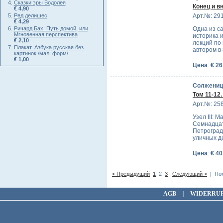
Сказки эры Водолея
Конец и в
€ 4,90
Ред делишес
Арт.№: 29
€ 4,29
Ричард Бах: Путь домой, или
Одна из с
Мгновенная перспектива
историка 
€ 2,10
лекций по
Плакат. Азбука русская без
автором в
картинок /мал. форм/
€ 1,00
Цена
:
€ 26
Солжениц
Том 11-12.
Арт.№: 25
Узел III: 
Семнадцат
Петроград
уличных д
Цена
:
€ 40
< Предыдущий
1
2
3
Следующий >
| Пок
AGB
|
WIDERRU