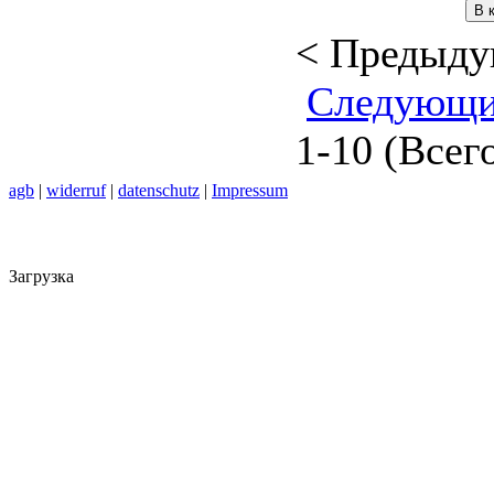
< Предыд
Следующи
1-10 (Всег
agb
|
widerruf
|
datenschutz
|
Impressum
Загрузка