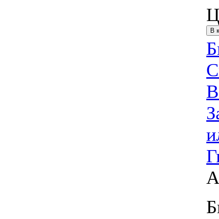
Ц
Б
С
В
З
и
Г
А
Б