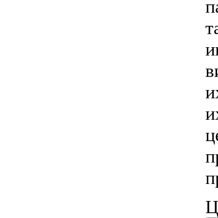
п
т
и
в
и
и
ц
п
п
Ц