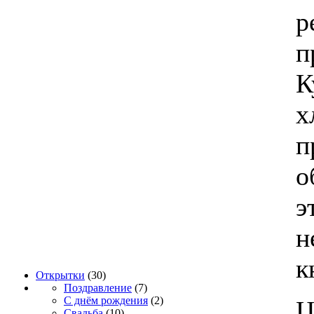
р
п
К
х
п
о
э
н
к
Открытки
(30)
Поздравление
(7)
С днём рождения
(2)
Ц
Свадьба
(10)