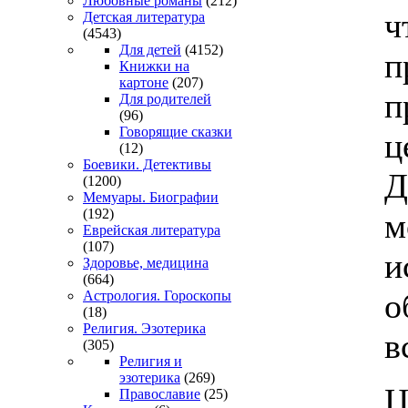
Любовные романы
(212)
ч
Детская литература
(4543)
Для детей
(4152)
п
Книжки на
картоне
(207)
п
Для родителей
(96)
Говорящие сказки
ц
(12)
Боевики. Детективы
Д
(1200)
Мемуары. Биографии
(192)
м
Еврейская литература
(107)
и
Здоровье, медицина
(664)
о
Астрология. Гороскопы
(18)
Религия. Эзотерика
в
(305)
Религия и
эзотерика
(269)
Ц
Православие
(25)