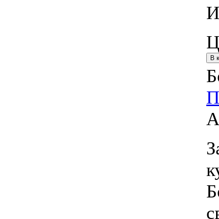
И
Ц
Б
П
А
З
к
Б
с