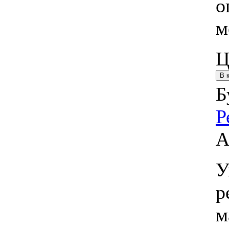
о
м
Ц
Б
Р
А
У
р
м