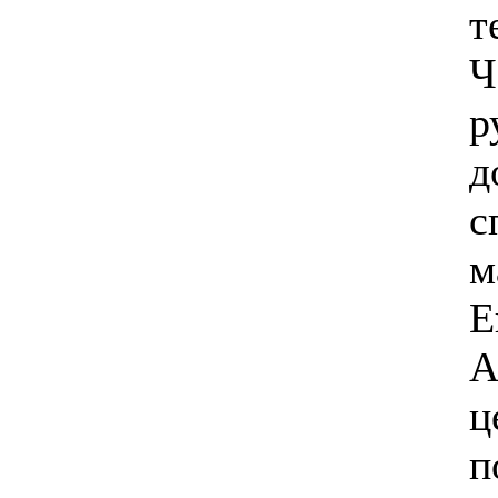
т
Ч
р
д
с
м
Е
А
ц
п