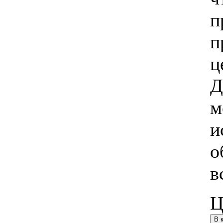
п
п
ц
Д
м
и
о
в
Ц