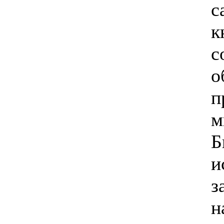
с
к
с
о
п
м
Б
и
з
н