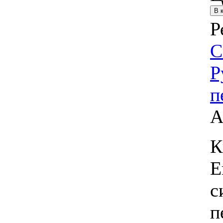
Р
С
Р
п
А
К
Е
с
п