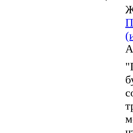
Ж
П
(
А
"
б
с
т
м
ч