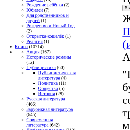
Рождение ребёнка
(2)
Юбилей
(7)
Ж
Для родственников и
друзей
(1)
Рождество и Новый Год
П
(2)
Открытка-кошелёк
(1)
(
Религия
(1)
Книги
(10714)
Акция
(167)
А
Исторические романы
(12)
Публицистика
(60)
"
Публицистическая
литература
(4)
Политика
(11)
б
Общество
(5)
История
(28)
с
Русская литература
(466)
т
Зарубежная литература
(645)
Современная
м
литература
(642)