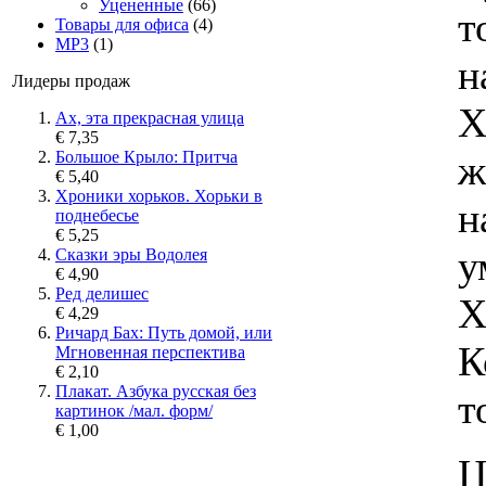
Уцененные
(66)
т
Товары для офиса
(4)
MP3
(1)
н
Лидеры продаж
Х
Ах, эта прекрасная улица
€ 7,35
ж
Большое Крыло: Притча
€ 5,40
Хроники хорьков. Хорьки в
н
поднебесье
€ 5,25
у
Сказки эры Водолея
€ 4,90
Ред делишес
Х
€ 4,29
Ричард Бах: Путь домой, или
К
Мгновенная перспектива
€ 2,10
Плакат. Азбука русская без
т
картинок /мал. форм/
€ 1,00
Ц