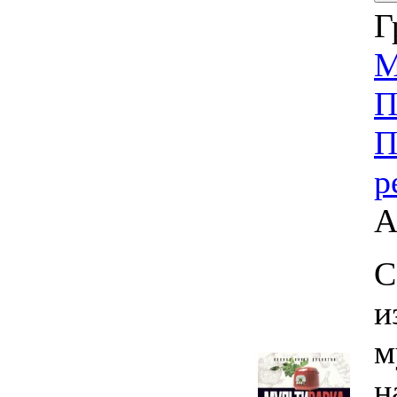
Г
М
П
П
р
А
С
и
м
н