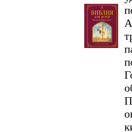
п
А
т
п
п
Г
о
П
о
к