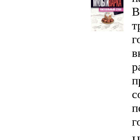
В
т
г
в
р
п
с
п
г