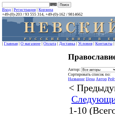
Вход
|
Регистрация
|
Корзина
+49-(0)-203 / 93 555 314, +49-(0)-162 / 9814662
|
Главная
|
О магазине
|
Оплата
|
Доставка
|
Условия
|
Контакты
|
Православи
Автор:
Сортировать список по:
Название
Цена
Автор
Рей
< Предыд
Следующи
1-10 (Всег