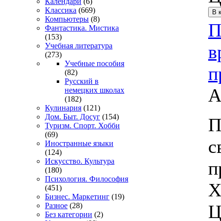
Календари
(6)
Классика
(669)
Компьютеры
(8)
П
Фантастика. Мистика
(153)
в
Учебная литература
(273)
Учебные пособия
п
(82)
Русский в
А
немецких школах
(182)
Кулинария
(121)
Дом. Быт. Досуг
(154)
П
Туризм. Спорт. Хобби
(69)
с
Иностранные языки
(124)
Искусство. Культура
п
(180)
Психология. Философия
Х
(451)
Бизнес. Маркетинг
(19)
Ц
Разное
(28)
Без категории
(2)