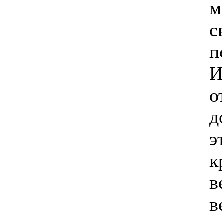
м
с
п
И
о
д
э
к
в
в