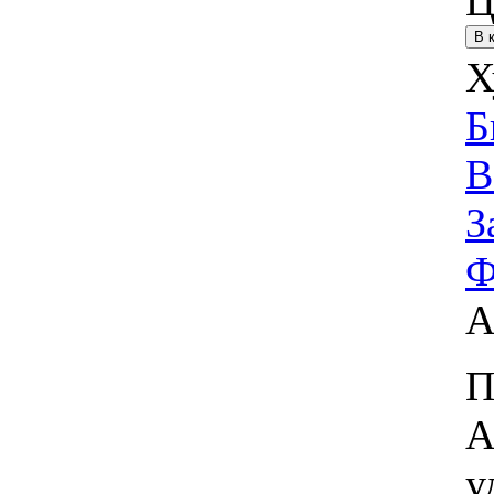
Ц
Х
Б
В
З
Ф
А
П
А
у