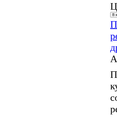
Ц
П
р
д
А
П
к
с
р