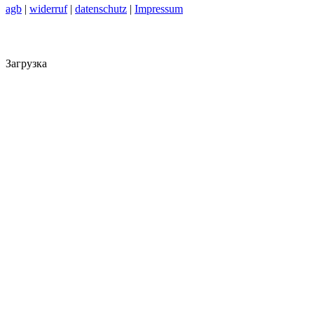
agb
|
widerruf
|
datenschutz
|
Impressum
Загрузка