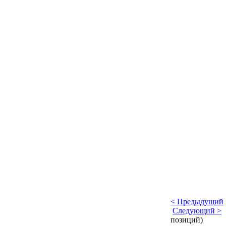
< Предыдущий
Следующий >
|
позиций)