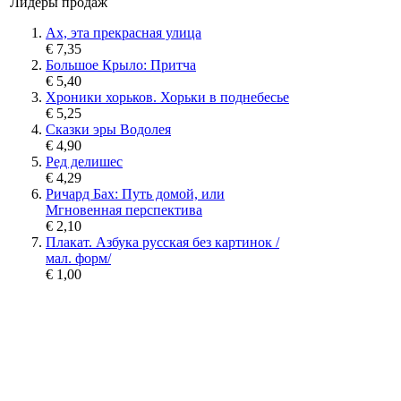
Лидеры продаж
Ах, эта прекрасная улица
€ 7,35
Большое Крыло: Притча
€ 5,40
Хроники хорьков. Хорьки в поднебесье
€ 5,25
Сказки эры Водолея
€ 4,90
Ред делишес
€ 4,29
Ричард Бах: Путь домой, или
Мгновенная перспектива
€ 2,10
Плакат. Азбука русская без картинок /
мал. форм/
€ 1,00