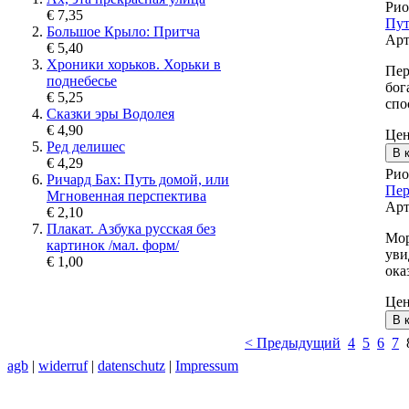
Рио
€ 7,35
Пут
Большое Крыло: Притча
Арт
€ 5,40
Хроники хорьков. Хорьки в
Пер
поднебесье
бог
€ 5,25
спо
Сказки эры Водолея
€ 4,90
Це
Ред делишес
€ 4,29
Рио
Ричард Бах: Путь домой, или
Пер
Мгновенная перспектива
Арт
€ 2,10
Плакат. Азбука русская без
Мор
картинок /мал. форм/
уви
€ 1,00
ока
Це
< Предыдущий
4
5
6
7
agb
|
widerruf
|
datenschutz
|
Impressum