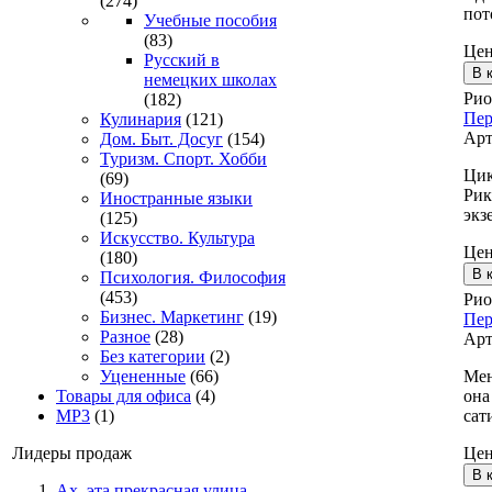
(274)
пот
Учебные пособия
(83)
Це
Русский в
немецких школах
Рио
(182)
Пер
Кулинария
(121)
Арт
Дом. Быт. Досуг
(154)
Туризм. Спорт. Хобби
Цик
(69)
Рик
Иностранные языки
экз
(125)
Искусство. Культура
Це
(180)
Психология. Философия
(453)
Рио
Бизнес. Маркетинг
(19)
Пер
Разное
(28)
Арт
Без категории
(2)
Мен
Уцененные
(66)
она
Товары для офиса
(4)
сат
MP3
(1)
Це
Лидеры продаж
Ах, эта прекрасная улица