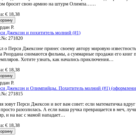
ом бросит свою армию на штурм Олимпа……
на
:
€ 18,38
рдан Р.
си Джексон и похититель молний (#1)
.№: 271820
л о Перси Джексоне принес своему автору мировую известность
а Риордана снимаются фильмы, а суммарные продажи его книг 
емпляров. Хотите узнать, как начались приключения…
на
:
€ 18,38
рдан Р.
си Джексон и Олимпийцы. Похититель молний (#1) (оформлени
.№: 271815
я зовут Перси Джексон и вот вам совет: если математичка вдруг 
 просто разозлилась. А если ваша ручка превращается в меч, луч
ир, и на вас с мамой нападает…
на
:
€ 18,38