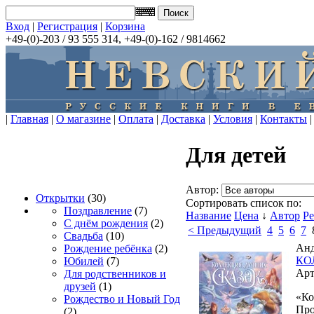
Вход
|
Регистрация
|
Корзина
+49-(0)-203 / 93 555 314, +49-(0)-162 / 9814662
|
Главная
|
О магазине
|
Оплата
|
Доставка
|
Условия
|
Контакты
|
Для детей
Автор:
Открытки
(30)
Сортировать список по:
Поздравление
(7)
Название
Цена
↓
Автор
Р
С днём рождения
(2)
< Предыдущий
4
5
6
7
Свадьба
(10)
Анд
Рождение ребёнка
(2)
КО
Юбилей
(7)
Арт
Для родственников и
друзей
(1)
«Ко
Рождество и Новый Год
Про
(2)