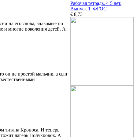
Рабочая тетрадь. 4-5 лет.
Выпуск 1. ФГОС
€ 8,73
ни на его слова, знакомые по
е и многие поколения детей. А
о он не простой мальчик, а сын
рхъестественными
м титана Кроноса. И теперь
ичтожит лагерь Полукровок. А