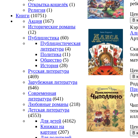
реб
Открытка-кошелёк
(1)
Религия
(1)
Це
Книги
(10751)
Акция
(167)
Исторические романы
Кэр
(12)
Али
Публицистика
(60)
Арт
Публицистическая
Ска
литература
(4)
тол
Политика
(11)
мат
Общество
(5)
История
(28)
Це
Русская литература
(469)
Зарубежная литература
Род
(646)
При
Современная
Арт
литература
(641)
Любовные романы
(218)
Чип
Детская литература
теп
(4553)
илл
Для детей
(4162)
Книжки на
Це
картоне
(207)
Для родителей