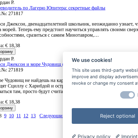
рдан Р.
еводитель по Лагерю Юпитера: секретные файлы
.№: 271817
си Джексон, двенадцатилетний школьник, неожиданно узнает, чт
а морей. Теперь ему предстоит научиться управлять своими све
собностями, сразиться с самим Минотавром,…
на
:
€ 18,38
рдан Р.
We use cookies!
си Джексон и море Чудовищ (#2)
.№: 271819
This site uses third-party websi
improve and display advertisemen
е Чудовищ не найдешь на картах – ведь обычные люди никогда не
revoke or change my consent at 
дят Сциллу с Харибдой и остров Цирцеи, не услышат пения сир
заться там, просто будут считать это…
на
:
€ 18,38
Reject optional
8
9
10
11
12
13
Следующий >
| Показано 71-80 (Всего 4162 
Privacy policy
Imprint