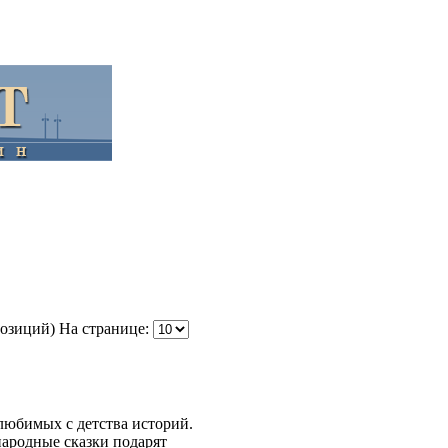
позиций)
На странице:
любимых с детства историй.
ародные сказки подарят