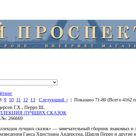
ейтинг
8
9
10
11
12
13
Следующий >
| Показано 71-80 (Всего 4162 
ерсен Г.Х., Перро Ш.
ЛЛЕКЦИЯ ЛУЧШИХ СКАЗОК
.№: 266669
ллекция лучших сказок» — замечательный сборник знакомых и 
изведения Ганса Христиана Андерсена, Шарля Перро и другие н