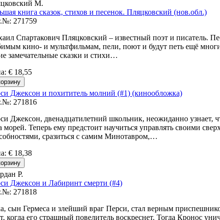
цковский М.
ьшая книга сказок, стихов и песенок. Пляцковский (нов.обл.)
.№: 271759
аил Спартакович Пляцковский – известный поэт и писатель. Пес
имым кино- и мультфильмам, пели, поют и будут петь ещё многи
ие замечательные сказки и стихи…
на
:
€ 18,55
си Джексон и похититель молний (#1) (кинообложка)
.№: 271816
си Джексон, двенадцатилетний школьник, неожиданно узнает, чт
а морей. Теперь ему предстоит научиться управлять своими све
собностями, сразиться с самим Минотавром,…
на
:
€ 18,38
рдан Р.
си Джексон и Лабиринт смерти (#4)
.№: 271818
а, сын Гермеса и злейший враг Перси, стал верным приспешнико
т, когда его страшный повелитель воскреснет. Тогда Кронос ун