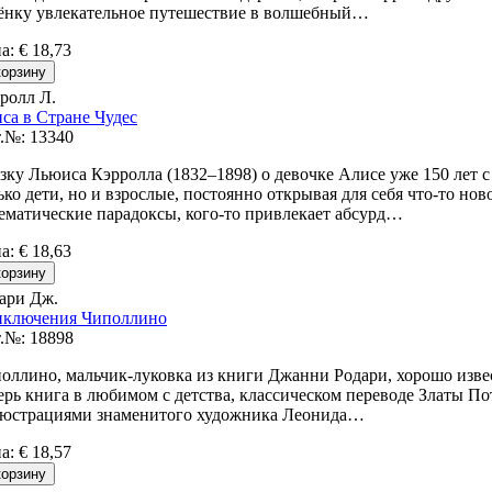
ёнку увлекательное путешествие в волшебный…
на
:
€ 18,73
ролл Л.
са в Стране Чудес
.№: 13340
зку Льюиса Кэрролла (1832–1898) о девочке Алисе уже 150 лет 
ько дети, но и взрослые, постоянно открывая для себя что-то нов
ематические парадоксы, кого-то привлекает абсурд…
на
:
€ 18,63
ари Дж.
ключения Чиполлино
.№: 18898
оллино, мальчик-луковка из книги Джанни Родари, хорошо извес
ерь книга в любимом с детства, классическом переводе Златы П
юстрациями знаменитого художника Леонида…
на
:
€ 18,57