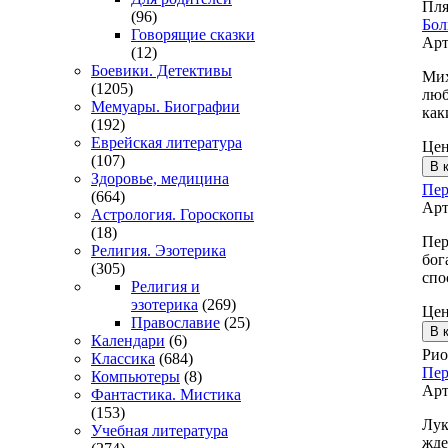
Пля
(96)
Бол
Говорящие сказки
Арт
(12)
Боевики. Детективы
Мих
(1205)
люб
Мемуары. Биографии
как
(192)
Еврейская литература
Це
(107)
Здоровье, медицина
Пер
(664)
Арт
Астрология. Гороскопы
(18)
Пер
Религия. Эзотерика
бог
(305)
спо
Религия и
эзотерика
(269)
Це
Православие
(25)
Календари
(6)
Рио
Классика
(684)
Пер
Компьютеры
(8)
Арт
Фантастика. Мистика
(153)
Лук
Учебная литература
жде