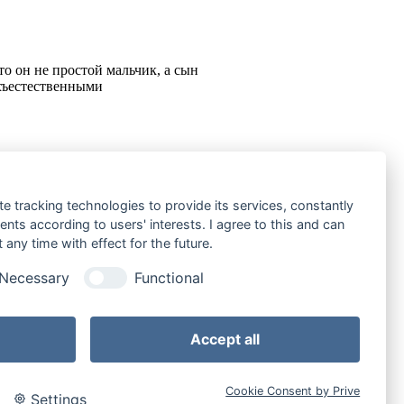
о он не простой мальчик, а сын
рхъестественными
te tracking technologies to provide its services, constantly
ts according to users' interests. I agree to this and can
 поймут, что это такое. Они не
any time with effect for the future.
ен… Те, кому не повезло
Necessary
Functional
Accept all
позиций)
На странице:
Cookie Consent by Prive
Settings