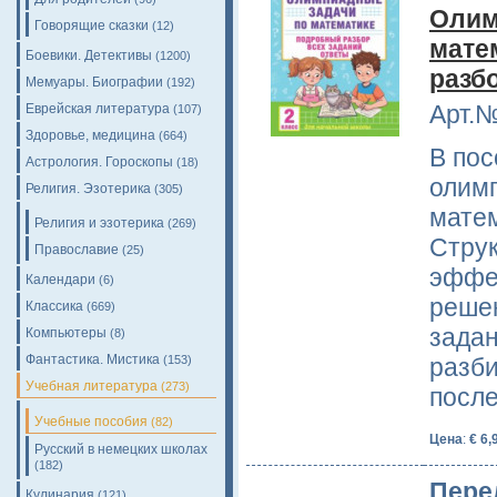
Олим
Говорящие сказки
(12)
мате
Боевики. Детективы
(1200)
разб
Мемуары. Биографии
(192)
Арт.№
Еврейская литература
(107)
Здоровье, медицина
(664)
В пос
Астрология. Гороскопы
(18)
олим
Религия. Эзотерика
(305)
матем
Религия и эзотерика
(269)
Струк
Православие
(25)
эффек
Календари
(6)
реше
Классика
(669)
задан
Компьютеры
(8)
Фантастика. Мистика
(153)
разби
Учебная литература
(273)
посл
Учебные пособия
(82)
Цена
:
€ 6,
Русский в немецких школах
(182)
Пере
Кулинария
(121)