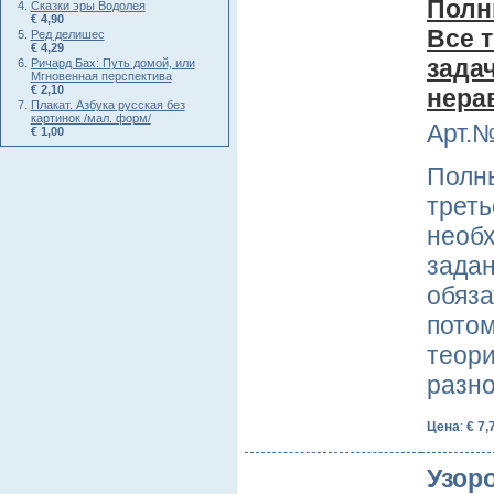
Полн
Сказки эры Водолея
€ 4,90
Все 
Ред делишес
€ 4,29
зада
Ричард Бах: Путь домой, или
Мгновенная перспектива
€ 2,10
нера
Плакат. Азбука русская без
картинок /мал. форм/
Арт.№
€ 1,00
Полны
треть
необх
задан
обяза
пото
теори
разн
Цена
:
€ 7,
Узор