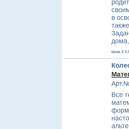
роди
своим
в осв
также
Задан
дома
Цена
:
€ 5,
Коле
Мате
Арт.№
Все т
матем
форме
наст
альт