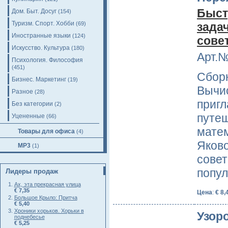
Быст
Дом. Быт. Досуг
(154)
Туризм. Спорт. Хобби
(69)
зада
Иностранные языки
(124)
сове
Искусство. Культура
(180)
Арт.№
Психология. Философия
(451)
Сборн
Бизнес. Маркетинг
(19)
Вычис
Разное
(28)
пригл
Без категории
(2)
путеш
Уцененные
(66)
матем
Товары для офиса
(4)
Яков
MP3
(1)
совет
попу
Лидеры продаж
Ах, эта прекрасная улица
€ 7,35
Цена
:
€ 8,
Большое Крыло: Притча
€ 5,40
Хроники хорьков. Хорьки в
Узор
поднебесье
€ 5,25