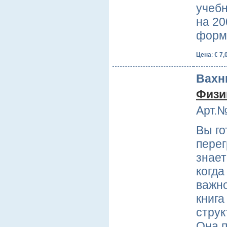
учебн
на 20
форм
Цена
:
€ 7,
Вахн
Физи
Арт.№
Вы го
пере
знает
когда
важн
книга
струк
Она 