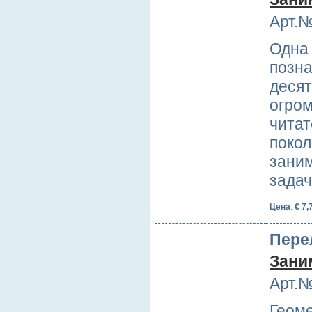
Арт.№
Одна 
позна
деся
огром
читат
покол
заним
зада
Цена
:
€ 7,
Пере
Зани
Арт.№
Геоме