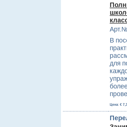
Полн
школе
клас
Арт.№
В пос
практ
расс
для п
кажд
упраж
более
пров
Цена
:
€ 7,
Пере
Зани