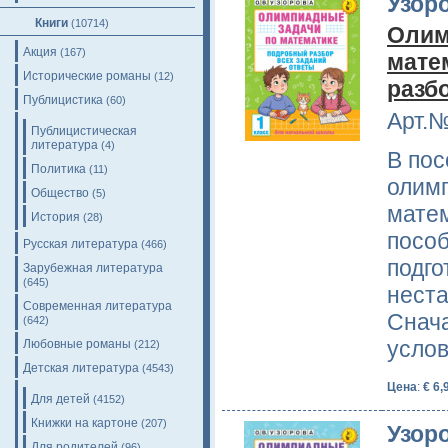
Узоро
Книги
(10714)
Олим
Акция
(167)
мате
Исторические романы
(12)
разб
Публицистика
(60)
Арт.№
Публицистическая
литература
(4)
В пос
Политика
(11)
олим
Общество
(5)
матем
История
(28)
посо
Русская литература
(466)
подго
Зарубежная литература
(645)
неста
Современная литература
Снача
(642)
усло
Любовные романы
(212)
Детская литература
(4543)
Цена
:
€ 6,
Для детей
(4152)
Книжки на картоне
(207)
Узоро
Для родителей
(96)