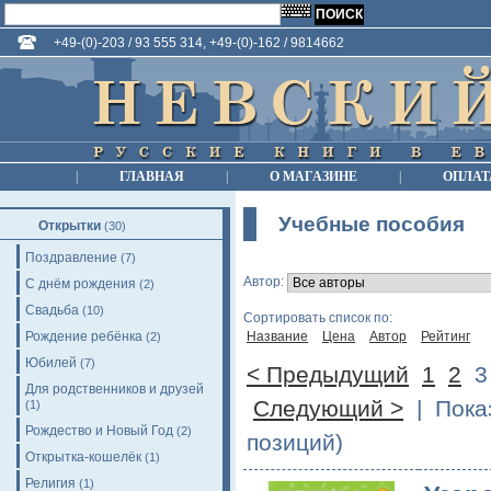
+49-(0)-203 / 93 555 314, +49-(0)-162 / 9814662
|
ГЛАВНАЯ
|
О МАГАЗИНЕ
|
ОПЛАТ
Учебные пособия
Открытки
(30)
Поздравление
(7)
Автор:
С днём рождения
(2)
Свадьба
(10)
Сортировать список по:
Рождение ребёнка
Название
Цена
Автор
Рейтинг
(2)
Юбилей
(7)
< Предыдущий
1
2
Для родственников и друзей
Следующий >
| Показ
(1)
Рождество и Новый Год
(2)
позиций)
Открытка-кошелёк
(1)
Религия
(1)