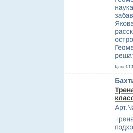
наука
забав
Яков
расск
остро
Геом
реша
Цена
:
€ 7,
Бахти
Трен
клас
Арт.№
Трен
подхо