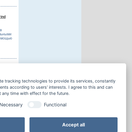
rind
в
альными
помощью
онца XIX
te tracking technologies to provide its services, constantly
 дни
ной
ts according to users' interests. I agree to this and can
any time with effect for the future.
Necessary
Functional
 странице:
Accept all