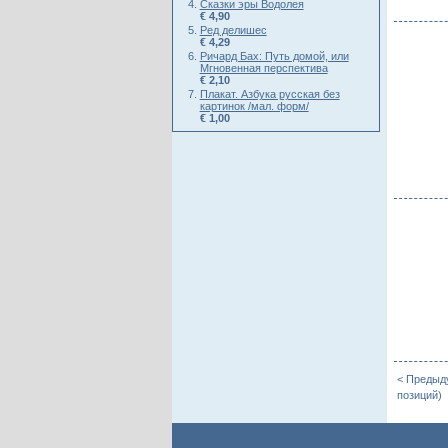
Сказки эры Водолея
€ 4,90
Ред делишес
€ 4,29
Ричард Бах: Путь домой, или
Мгновенная перспектива
€ 2,10
Плакат. Азбука русская без
картинок /мал. форм/
€ 1,00
< Предыд
позиций)