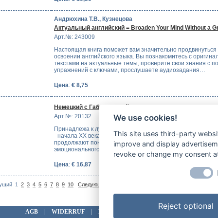
Андрюхина Т.В., Кузнецова
Актуальный английский = Broaden Your Mind Without a G
Арт.№: 243009
Настоящая книга поможет вам значительно продвинуться 
освоении английского языка. Вы познакомитесь с оригин
текстами на актуальные темы, проверите свои знания с 
упражнений с ключами, прослушаете аудиозадания…
Цена
:
€ 8,75
Немецкий с Габриэле Ройтер. Женские души. Новеллы
Арт.№: 20132
We use cookies!
Принадлежа к лучшим образцам немецкой новеллистики к
This site uses third-party websi
- начала XX века, произведения Габриэле Ройтер и в наши
продолжают покорять читателя той искренностью и глуби
improve and display advertisemen
эмоционального переживания, с которой раскрываются…
revoke or change my consent at 
Цена
:
€ 16,87
На
ущий
1
2
3
4
5
6
7
8
9
10
Следующий >
| Показано 1-10 (Всего 125
Reject optional
AGB
|
WIDERRUF
|
DATENSCHUTZ
|
IMPRESSUM