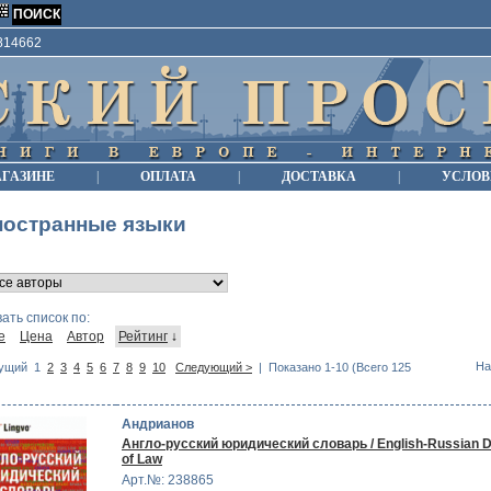
9814662
АГАЗИНЕ
|
ОПЛАТА
|
ДОСТАВКА
|
УСЛОВ
ностранные языки
ать список по:
е
Цена
Автор
Рейтинг
↓
На
ущий
1
2
3
4
5
6
7
8
9
10
Следующий >
| Показано 1-10 (Всего 125
Андрианов
Англо-русский юридический словарь / English-Russian D
of Law
Арт.№: 238865