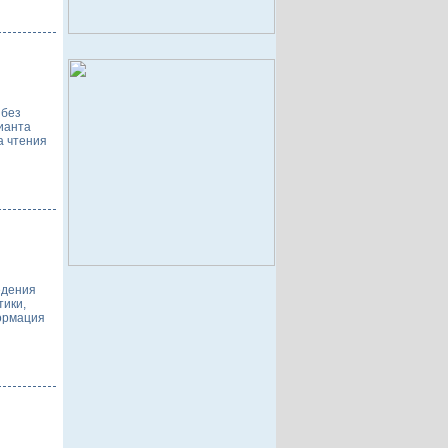
 без
ианта
а чтения
едения
тики,
ормация