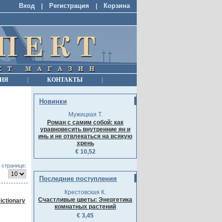
Вход
Регистрация
Корзина
|
|
ИЯ
|
КОНТАКТЫ
|
Новинки
Мужицкая Т.
Роман с самим собой: как
уравновесить внутренние ян и
инь и не отвлекаться на всякую
хрень
€ 10,52
 странице:
Последние поступления
Крестовская К.
Счастливые цветы: Энергетика
ictionary
комнатных растений
€ 3,45