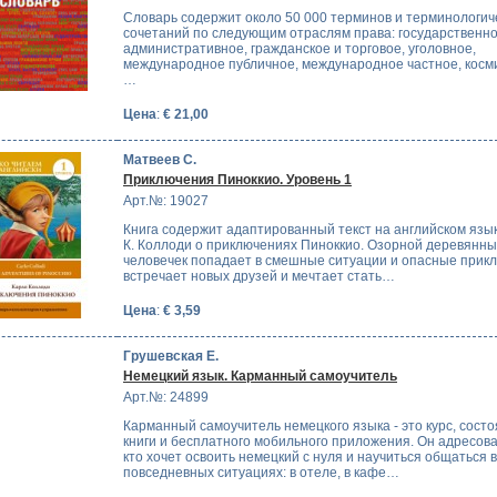
Словарь содержит около 50 000 терминов и терминологич
сочетаний по следующим отраслям права: государственно
административное, гражданское и торговое, уголовное,
международное публичное, международное частное, косм
…
Цена
:
€ 21,00
Матвеев С.
Приключения Пиноккио. Уровень 1
Арт.№: 19027
Книга содержит адаптированный текст на английском язык
К. Коллоди о приключениях Пиноккио. Озорной деревянн
человечек попадает в смешные ситуации и опасные прик
встречает новых друзей и мечтает стать…
Цена
:
€ 3,59
Грушевская Е.
Немецкий язык. Карманный самоучитель
Арт.№: 24899
Карманный самоучитель немецкого языка - это курс, сост
книги и бесплатного мобильного приложения. Он адресова
кто хочет освоить немецкий с нуля и научиться общаться в
повседневных ситуациях: в отеле, в кафе…