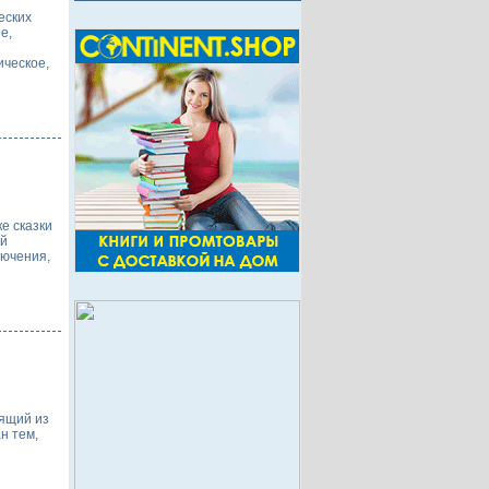
еских
е,
ическое,
е сказки
ый
лючения,
оящий из
н тем,