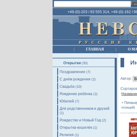
+49-(0)-203 / 93 555 314, +49-(0)-162 / 
|
ГЛАВНАЯ
|
О М
И
Открытки
(30)
Поздравление
(7)
Автор:
С днём рождения
(2)
Свадьба
(10)
Сортиров
Рождение ребёнка
Названи
(2)
Юбилей
(7)
< Предыд
позиций)
Для родственников и друзей
(1)
Рождество и Новый Год
(2)
Открытка-кошелёк
(1)
Религия
(1)