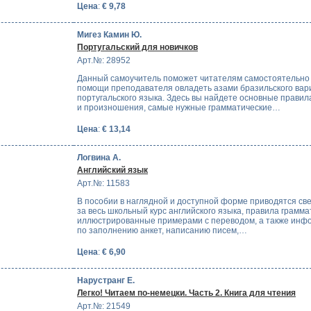
Цена
:
€ 9,78
Мигез Камин Ю.
Португальский для новичков
Арт.№: 28952
Данный самоучитель поможет читателям самостоятельно
помощи преподавателя овладеть азами бразильского вар
португальского языка. Здесь вы найдете основные правил
и произношения, самые нужные грамматические…
Цена
:
€ 13,14
Логвина А.
Английский язык
Арт.№: 11583
В пособии в наглядной и доступной форме приводятся св
за весь школьный курс английского языка, правила грамма
иллюстрированные примерами с переводом, а также инф
по заполнению анкет, написанию писем,…
Цена
:
€ 6,90
Нарустранг Е.
Легко! Читаем по-немецки. Часть 2. Книга для чтения
Арт.№: 21549