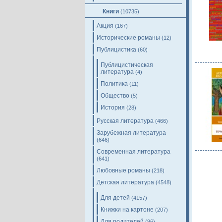
Книги
(10735)
Акция
(167)
Исторические романы
(12)
Публицистика
(60)
Публицистическая
литература
(4)
Политика
(11)
Общество
(5)
История
(28)
Русская литература
(466)
Зарубежная литература
(646)
Современная литература
(641)
Любовные романы
(218)
Детская литература
(4548)
Для детей
(4157)
Книжки на картоне
(207)
Для родителей
(96)