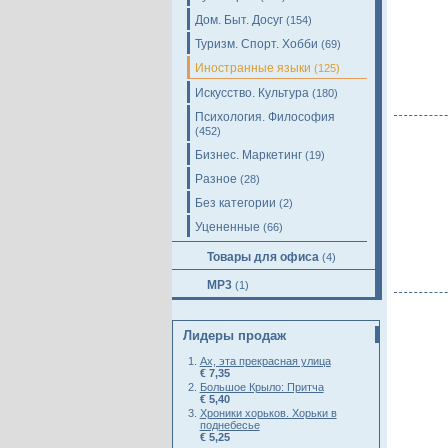
Дом. Быт. Досуг
(154)
Туризм. Спорт. Хобби
(69)
Иностранные языки
(125)
Искусство. Культура
(180)
Психология. Философия
(452)
Бизнес. Маркетинг
(19)
Разное
(28)
Без категории
(2)
Уцененные
(66)
Товары для офиса
(4)
MP3
(1)
Лидеры продаж
Ах, эта прекрасная улица
€ 7,35
Большое Крыло: Притча
€ 5,40
Хроники хорьков. Хорьки в
поднебесье
€ 5,25