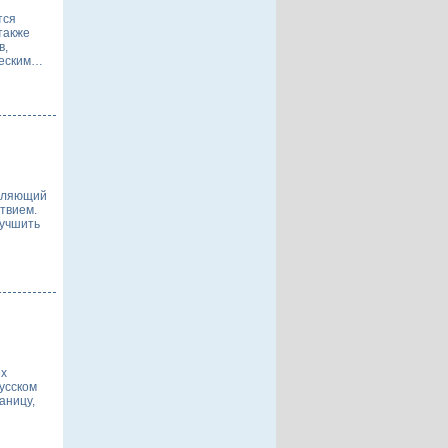
тся
также
в,
ческим…
овляющий
ствием.
лучшить
ех
русском
аницу,