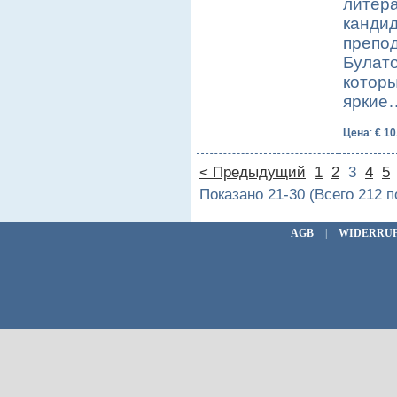
литера
кандид
препод
Булато
которы
яркие
Цена
:
€ 10
< Предыдущий
1
2
3
4
5
Показано 21-30 (Всего 212 
AGB
|
WIDERRU