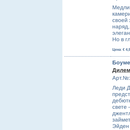
Медли
камери
своей 
наряд,
элеган
Но в 
Цена
:
€ 4,
Боуме
Дилем
Арт.№:
Леди Д
предст
дебют
свете 
джентл
займет
Эйден