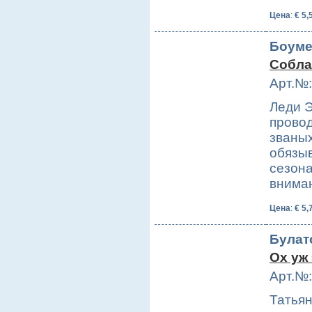
Цена
:
€ 5,
Боуме
Собла
Арт.№:
Леди 
провод
званых
обязыв
сезона
внима
Цена
:
€ 5,
Булат
Ох уж
Арт.№:
Татьян