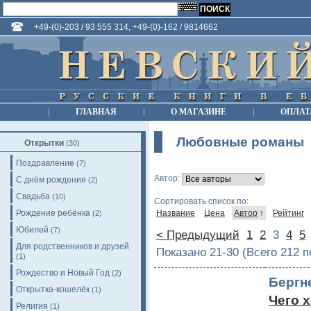
+49-(0)-203 / 93 555 314, +49-(0)-162 / 9814662
|
ГЛАВНАЯ
|
О МАГАЗИНЕ
|
ОПЛАТ
Любовные романы
Открытки
(30)
Поздравление
(7)
Автор:
С днём рождения
(2)
Свадьба
(10)
Сортировать список по:
Рождение ребёнка
Название
Цена
Автор
↑
Рейтинг
(2)
Юбилей
(7)
< Предыдущий
1
2
3
4
5
Для родственников и друзей
Показано 21-30 (Всего 212 
(1)
Рождество и Новый Год
(2)
Бергн
Открытка-кошелёк
(1)
Чего 
Религия
(1)