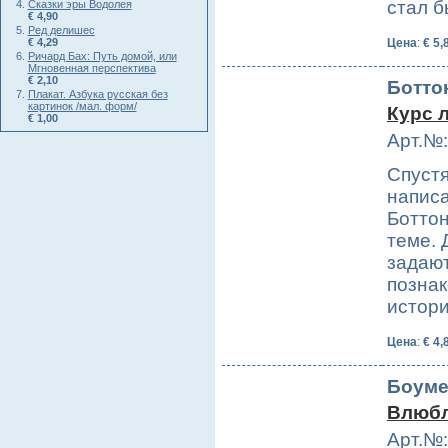
стал 
Сказки эры Водолея
€ 4,90
Ред делишес
€ 4,29
Цена
:
€ 5,
Ричард Бах: Путь домой, или
Мгновенная перспектива
€ 2,10
Боттон
Плакат. Азбука русская без
картинок /мал. форм/
Курс 
€ 1,00
Арт.№:
Спустя
написа
Боттон
теме. 
задают
познак
истор
Цена
:
€ 4,
Боуме
Влюбл
Арт.№: