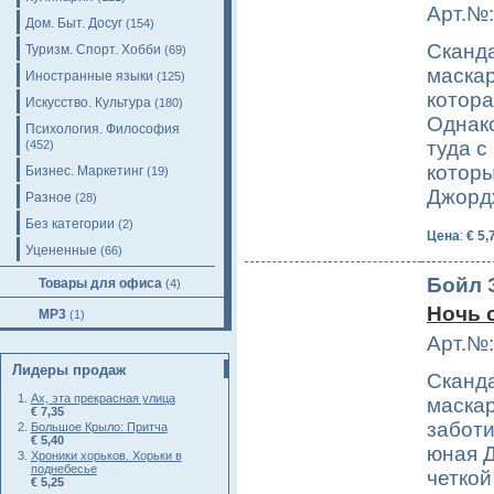
Арт.№:
Дом. Быт. Досуг
(154)
Сканд
Туризм. Спорт. Хобби
(69)
маскар
Иностранные языки
(125)
котора
Искусство. Культура
(180)
Однак
Психология. Философия
туда с
(452)
котор
Бизнес. Маркетинг
(19)
Джор
Разное
(28)
Без категории
(2)
Цена
:
€ 5,
Уцененные
(66)
Бойл 
Товары для офиса
(4)
Ночь 
MP3
(1)
Арт.№:
Лидеры продаж
Сканд
Ах, эта прекрасная улица
маскар
€ 7,35
заботи
Большое Крыло: Притча
€ 5,40
юная Д
Хроники хорьков. Хорьки в
поднебесье
четкой
€ 5,25