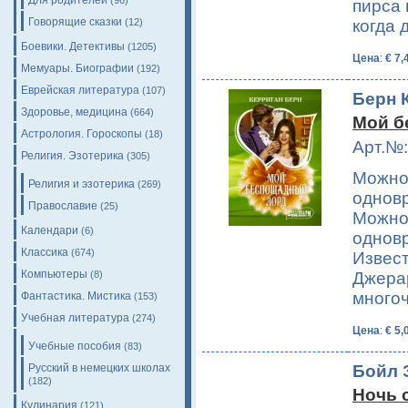
Для родителей
(96)
пирса 
Говорящие сказки
(12)
когда 
Боевики. Детективы
(1205)
Цена
:
€ 7,
Мемуары. Биографии
(192)
Еврейская литература
(107)
Берн К
Здоровье, медицина
(664)
Мой б
Астрология. Гороскопы
(18)
Арт.№:
Религия. Эзотерика
(305)
Можно
Религия и эзотерика
(269)
одновр
Православие
(25)
Можно
Календари
(6)
однов
Классика
(674)
Извест
Компьютеры
(8)
Джерар
много
Фантастика. Мистика
(153)
Учебная литература
(274)
Цена
:
€ 5,
Учебные пособия
(83)
Бойл 
Русский в немецких школах
(182)
Ночь 
Кулинария
(121)