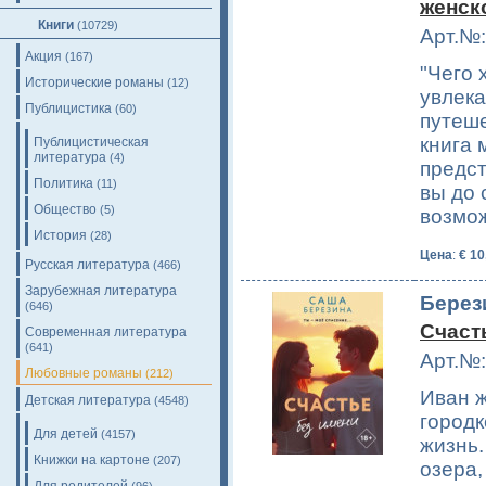
женск
Книги
(10729)
Арт.№:
Акция
(167)
"Чего 
Исторические романы
(12)
увлека
Публицистика
(60)
путеше
книга 
Публицистическая
литература
(4)
предст
Политика
(11)
вы до 
Общество
(5)
возмо
История
(28)
Цена
:
€ 10
Русская литература
(466)
Зарубежная литература
Берез
(646)
Счаст
Современная литература
(641)
Арт.№:
Любовные романы
(212)
Иван 
Детская литература
(4548)
городк
Для детей
(4157)
жизнь.
Книжки на картоне
(207)
озера,