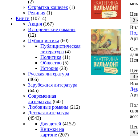
(2)
мим
Открытка-кошелёк
(1)
Религия
(1)
Це
Книги
(10714)
Акция
(167)
Вил
Исторические романы
Под
(12)
Арт
Публицистика
(60)
Публицистическая
Сем
литература
(4)
дал
Политика
(11)
Неж
Общество
(5)
История
(28)
Це
Русская литература
(466)
Вол
Зарубежная литература
Дев
(645)
Арт
Современная
литература
(642)
Пол
Любовные романы
(212)
сво
Детская литература
асс
(4543)
Для детей
(4152)
Це
Книжки на
картоне
(207)