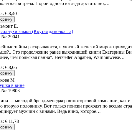
олетная встреча. Порой одного взгляда достаточно,…
на
:
€ 8,40
ьмонт Е.
солнухи зимой (Крутая дамочка - 2)
.№: 29041
ейные тайны раскрываются, в уютный женский мирок приходит
ьше?.. Это продолжение ранее выходившей книги Екатерины Ви
нее, чем польская панна". Hersteller-Angaben, Warnhinweise…
на
:
€ 8,66
кова М.
ушка в вине
.№: 19803
ина — молодой бренд-менеджер виноторговой компании, как и 
ю вторую половинку. Вот только поиски проходят по весьма ст
оциирует мужчин с винами. Ведь вино, которое…
на
:
€ 11,78