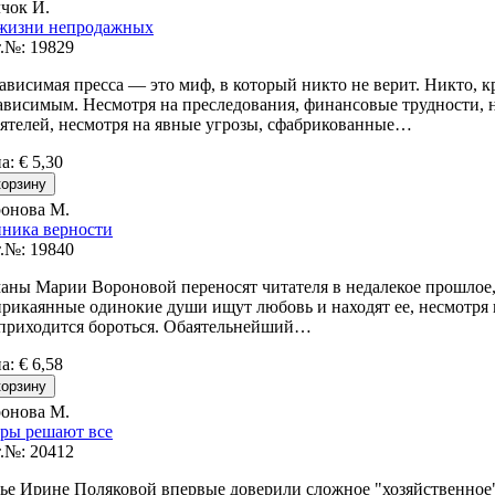
чок И.
жизни непродажных
.№: 19829
ависимая пресса — это миф, в который никто не верит. Никто, кр
ависимым. Несмотря на преследования, финансовые трудности,
ятелей, несмотря на явные угрозы, сфабрикованные…
на
:
€ 5,30
онова М.
ника верности
.№: 19840
аны Марии Вороновой переносят читателя в недалекое прошлое, 
рикаянные одинокие души ищут любовь и находят ее, несмотря на
приходится бороться. Обаятельнейший…
на
:
€ 6,58
онова М.
ры решают все
.№: 20412
ье Ирине Поляковой впервые доверили сложное "хозяйственное"