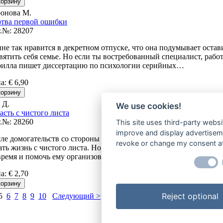
онова М.
тва первой ошибки
.№: 28207
не так нравится в декретном отпуске, что она подумывает остави
вятить себя семье. Но если ты востребованный специалист, работ
илла пишет диссертацию по психологии серийных…
на
:
€ 6,90
 Д.
We use cookies!
асть с чистого листа
.№: 28260
This site uses third-party websi
improve and display advertisemen
ле домогательств со стороны клиента Элла Янг решает уволиться
revoke or change my consent at 
ать жизнь с чистого листа. Но когда ее неотразимый босс Мика Л
время и помочь ему организовать…
на
:
€ 2,70
Reject optional
5
6
7
8
9
10
Следующий >
| Показано 41-50 (Всего 212 пози