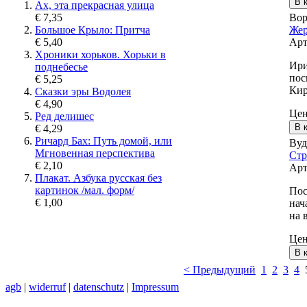
Ах, эта прекрасная улица
Вор
€ 7,35
Жер
Большое Крыло: Притча
Арт
€ 5,40
Хроники хорьков. Хорьки в
Ири
поднебесье
пос
€ 5,25
Кир
Сказки эры Водолея
€ 4,90
Це
Ред делишес
€ 4,29
Ричард Бах: Путь домой, или
Вуд
Мгновенная перспектива
Стр
€ 2,10
Арт
Плакат. Азбука русская без
картинок /мал. форм/
Пос
€ 1,00
нач
на 
Це
< Предыдущий
1
2
3
4
agb
|
widerruf
|
datenschutz
|
Impressum