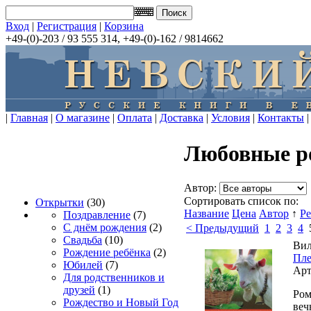
Вход
|
Регистрация
|
Корзина
+49-(0)-203 / 93 555 314, +49-(0)-162 / 9814662
|
Главная
|
О магазине
|
Оплата
|
Доставка
|
Условия
|
Контакты
|
Любовные 
Автор:
Сортировать список по:
Открытки
(30)
Название
Цена
Автор
↑
Р
Поздравление
(7)
С днём рождения
(2)
< Предыдущий
1
2
3
4
Свадьба
(10)
Вил
Рождение ребёнка
(2)
Пле
Юбилей
(7)
Арт
Для родственников и
друзей
(1)
Ром
Рождество и Новый Год
веч