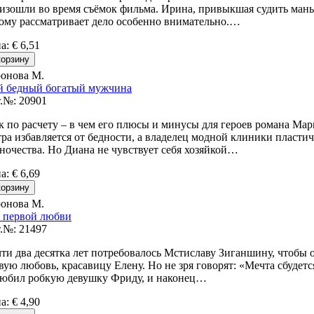
изошли во время съёмок фильма. Ирина, привыкшая судить манья
ому рассматривает дело особенно внимательно.…
на
:
€ 6,51
онова М.
 бедный богатый мужчина
.№: 20901
к по расчету – в чем его плюсы и минусы для героев романа М
тра избавляется от бедности, а владелец модной клиники пласти
ночества. Но Диана не чувствует себя хозяйкой…
на
:
€ 6,69
онова М.
 первой любви
.№: 21497
ти два десятка лет потребовалось Мстиславу Зиганшину, чтобы 
вую любовь, красавицу Елену. Но не зря говорят: «Мечта сбудетс
юбил робкую девушку Фриду, и наконец…
на
:
€ 4,90