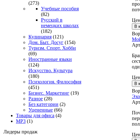
(273)
про
Учебные пособия
пот
(82)
Русский в
Це
немецких школах
(182)
Вор
Кулинария
(121)
Мой
Дом. Быт. Досуг
(154)
Арт
Туризм. Спорт. Хобби
(69)
Бра
Иностранные языки
сес
(124)
оди
Искусство. Культура
(180)
Це
Психология. Философия
(451)
Вор
Бизнес. Маркетинг
(19)
Эхо
Разное
(28)
Арт
Без категории
(2)
Уцененные
(66)
Поч
Товары для офиса
(4)
пер
MP3
(1)
пол
Лидеры продаж
Це