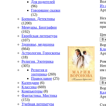
Вол
Для родителей
Из 
(96)
Арт
Говорящие сказки
(12)
Нез
Боевики. Детективы
нез
(1200)
при
Мемуары. Биографии
(192)
Це
Еврейская литература
(107)
Здоровье, медицина
Вор
(664)
Кли
Астрология. Гороскопы
Арт
(18)
Ром
Религия. Эзотерика
Неп
(305)
им 
Религия и
эзотерика
(269)
Це
Православие
(25)
Календари
(6)
Классика
(669)
Вор
Компьютеры
(8)
Кад
Фантастика. Мистика
Арт
(153)
Учебная литература
Суд