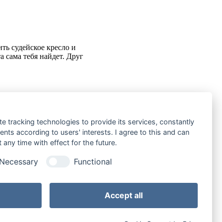
ть судейское кресло и
а сама тебя найдет. Друг
te tracking technologies to provide its services, constantly
ts according to users' interests. I agree to this and can
, переехать в другую страну и
any time with effect for the future.
еру предлагает ей задержаться
Necessary
Functional
Accept all
ций)
На странице: