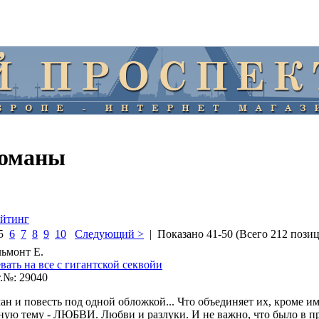
романы
ейтинг
5
6
7
8
9
10
Следующий >
| Показано 41-50 (Всего 212 пози
ьмонт Е.
вать на все с гигантской секвойи
.№: 29040
ан и повесть под одной обложкой... Что объединяет их, кроме и
ную тему - ЛЮБВИ. Любви и разлуки. И не важно, что было в пр