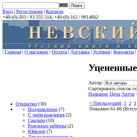
Вход
|
Регистрация
|
Корзина
+49-(0)-203 / 93 555 314, +49-(0)-162 / 9814662
|
Главная
|
О магазине
|
Оплата
|
Доставка
|
Условия
|
Контакты
|
Уцененные
Автор:
Сортировать список по
Название
Цена
Автор
< Предыдущий
1
2
3
Открытки
(30)
Показано 61-66 (Всего
Поздравление
(7)
С днём рождения
(2)
Свадьба
(10)
Рождение ребёнка
(2)
Юбилей
(7)
Для родственников и