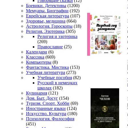
Говорящие сказки
(12)
Боевики. Детективы
(1200)
Мемуары. Биографии
(192)
Еврейская литература
(107)
Здоровье, медицина
(664)
Астрология. Гороскопы
(18)
Религия. Эзотерика
(305)
Религия и эзотерика
(269)
Православие
(25)
Календари
(6)
Классика
(669)
Компьютеры
(8)
Фантастика. Мистика
(153)
Учебная литература
(273)
Учебные пособия
(82)
Русский в немецких
школах
(182)
Кулинария
(121)
Дом. Быт. Досуг
(154)
Туризм. Спорт. Хобби
(69)
Иностранные языки
(124)
Искусство. Культура
(180)
Психология. Философия
(451)