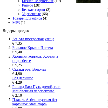
Бизнес. Маркетинг
(19)
Разное
(28)
Без категории
(2)
Уцененные
(66)
Товары для офиса
(4)
MP3
(1)
Лидеры продаж
Ах, эта прекрасная улица
€ 7,35
Большое Крыло: Притча
€ 5,40
Хроники хорьков. Хорьки в
поднебесье
€ 5,25
Сказки эры Водолея
€ 4,90
Ред делишес
€ 4,29
Ричард Бах: Путь домой, или
Мгновенная перспектива
€ 2,10
Плакат. Азбука русская без
картинок /мал. форм/