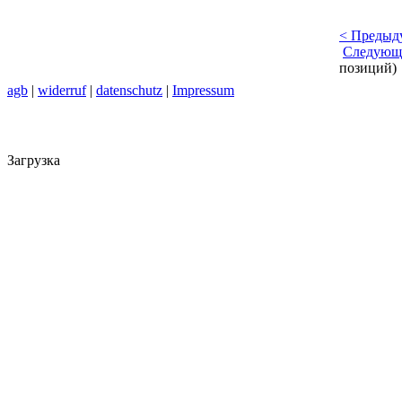
< Предыд
Следующ
позиций)
agb
|
widerruf
|
datenschutz
|
Impressum
Загрузка