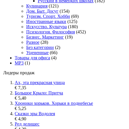
Русский в немецких школах
(182)
Кулинария
(121)
Дом. Быт. Досуг
(154)
Туризм. Спорт. Хобби
(69)
Иностранные языки
(125)
Искусство. Культура
(180)
Психология. Философия
(452)
Бизнес. Маркетинг
(19)
Разное
(28)
Без категории
(2)
Уцененные
(66)
Товары для офиса
(4)
MP3
(1)
Лидеры продаж
Ах, эта прекрасная улица
€ 7,35
Большое Крыло: Притча
€ 5,40
Хроники хорьков. Хорьки в поднебесье
€ 5,25
Сказки эры Водолея
€ 4,90
Ред делишес