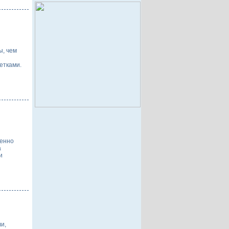
ы, чем
етками.
бенно
а
и
…
и,