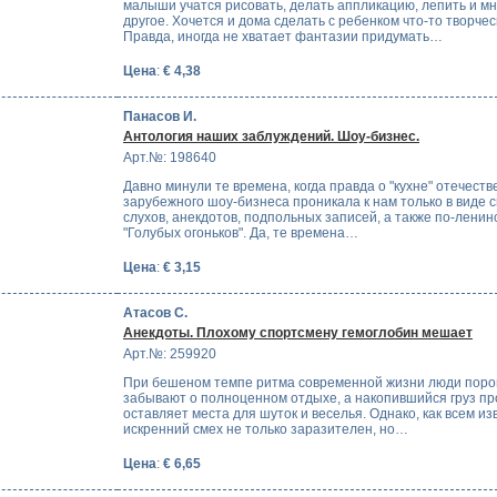
малыши учатся рисовать, делать аппликацию, лепить и м
другое. Хочется и дома сделать с ребенком что-то творчес
Правда, иногда не хватает фантазии придумать…
Цена
:
€ 4,38
Панасов И.
Антология наших заблуждений. Шоу-бизнес.
Арт.№: 198640
Давно минули те времена, когда правда о "кухне" отечеств
зарубежного шоу-бизнеса проникала к нам только в виде 
слухов, анекдотов, подпольных записей, а также по-ленин
"Голубых огоньков". Да, те времена…
Цена
:
€ 3,15
Атасов С.
Анекдоты. Плохому спортсмену гемоглобин мешает
Арт.№: 259920
При бешеном темпе ритма современной жизни люди поро
забывают о полноценном отдыхе, а накопившийся груз пр
оставляет места для шуток и веселья. Однако, как всем из
искренний смех не только заразителен, но…
Цена
:
€ 6,65