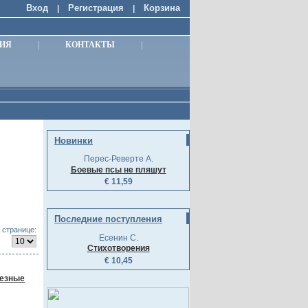
Вход
Регистрация
Корзина
|
|
ИЯ
|
КОНТАКТЫ
|
Новинки
Перес-Реверте А.
Боевые псы не пляшут
€ 11,59
Последние поступления
 странице:
Есенин С.
Стихотворения
€ 10,45
лезные