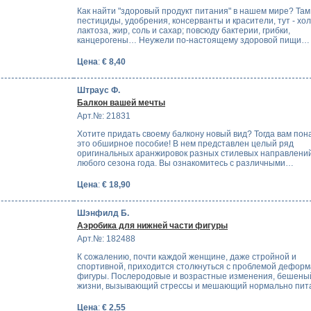
Как найти "здоровый продукт питания" в нашем мире? Там 
пестициды, удобрения, консерванты и красители, тут - хо
лактоза, жир, соль и сахар; повсюду бактерии, грибки,
канцерогены… Неужели по-настоящему здоровой пищи…
Цена
:
€ 8,40
Штраус Ф.
Балкон вашей мечты
Арт.№: 21831
Хотите придать своему балкону новый вид? Тогда вам по
это обширное пособие! В нем представлен целый ряд
оригинальных аранжировок разных стилевых направлений
любого сезона года. Вы ознакомитесь с различными…
Цена
:
€ 18,90
Шэнфилд Б.
Аэробика для нижней части фигуры
Арт.№: 182488
К сожалению, почти каждой женщине, даже стройной и
спортивной, приходится столкнуться с проблемой дефор
фигуры. Послеродовые и возрастные изменения, бешены
жизни, вызывающий стрессы и мешающий нормально пит
Цена
:
€ 2,55