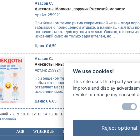
Атасов С.
Анекдоты. Молчите, поручик Ржевский, молчите
Арт.№: 259921
При бешеном темпе ритма современной жизни люди поро
забывают о полноценном отдыхе, а накопившийся груз пр
оставляет места для шуток и веселья. Однако, как всем из
искренний смех не только заразителен, но…
Цена
:
€ 6,50
Атасов С.
Анекдоты. Иных уж нет, других долечим.
Арт.№: 259924
We use cookies!
При бешеном темпе ритма современной жизни люди поро
This site uses third-party websi
забывают о полноценном отдыхе, а накопившийся груз пр
оставляет места для шуток и веселья. Однако, как всем из
improve and display advertisemen
искренний смех не только заразителен, но…
revoke or change my consent at 
Цена
:
€ 6,65
На
ущий
7
8
9
10
11
12
13
14
15
16
Следующий >
| Показано 131-140
4 позиций)
Reject optional
AGB
|
WIDERRUF
|
DATENSCHUTZ
|
IMPRESSUM