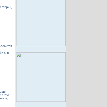
-
лестерин,
надобится
 и для
мации
й ритм
аться,…