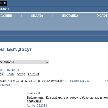
9814662
АГАЗИНЕ
|
ОПЛАТА
|
ДОСТАВКА
|
УСЛОВ
м. Быт. Досуг
ать список по:
е
↓
Цена
Автор
Рейтинг
На
ущий
7
8
9
10
11
12
13
14
15
16
Следующий >
| Показано 131-140
4 позиций)
Килхем К.
Библия еды: Как выбирать и готовить безопасные и по
продукты
Арт.№: 222018