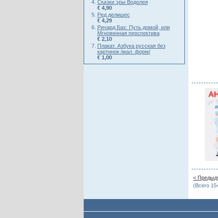
Сказки эры Водолея
€ 4,90
Ред делишес
€ 4,29
Ричард Бах: Путь домой, или
Мгновенная перспектива
€ 2,10
Плакат. Азбука русская без
картинок /мал. форм/
€ 1,00
< Предыд
(Всего 15