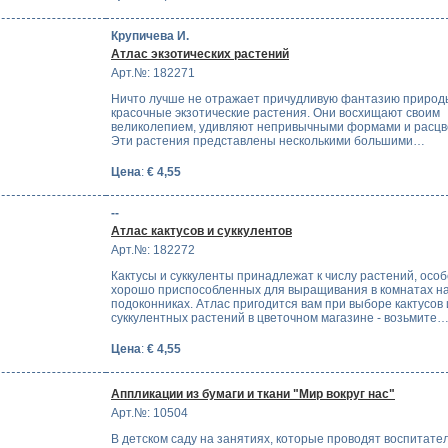
Крупичева И.
Атлас экзотических растений
Арт.№: 182271
Ничто лучше не отражает причудливую фантазию природ
красочные экзотические растения. Они восхищают своим
великолепием, удивляют непривычными формами и расцв
Эти растения представлены несколькими большими…
Цена
:
€ 4,55
--
Атлас кактусов и суккулентов
Арт.№: 182272
Кактусы и суккуленты принадлежат к числу растений, осо
хорошо приспособленных для выращивания в комнатах н
подоконниках. Атлас пригодится вам при выборе кактусов 
суккулентных растений в цветочном магазине - возьмите
Цена
:
€ 4,55
Аппликации из бумаги и ткани "Мир вокруг нас"
Арт.№: 10504
В детском саду на занятиях, которые проводят воспитател