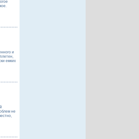
ногое
кое.
енного и
сплетен,
ски емких
й
облем не
вестно,