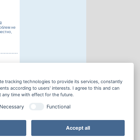
й
облем не
вестно,
й
te tracking technologies to provide its services, constantly
облем не
вестно,
ts according to users' interests. I agree to this and can
any time with effect for the future.
Necessary
Functional
 странице:
Accept all