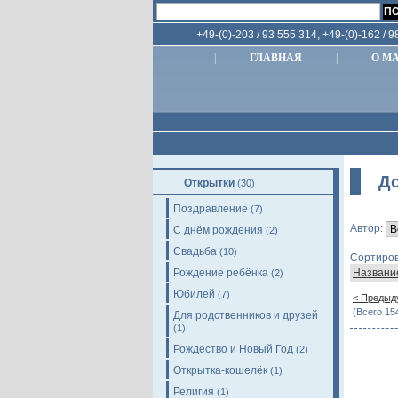
+49-(0)-203 / 93 555 314, +49-(0)-162 / 
|
ГЛАВНАЯ
|
О М
До
Открытки
(30)
Поздравление
(7)
Автор:
С днём рождения
(2)
Свадьба
(10)
Сортиров
Рождение ребёнка
Названи
(2)
Юбилей
(7)
< Предыд
(Всего 15
Для родственников и друзей
(1)
Рождество и Новый Год
(2)
Открытка-кошелёк
(1)
Религия
(1)