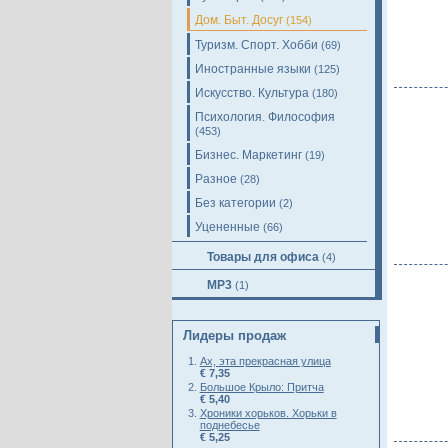
Дом. Быт. Досуг
(154)
Туризм. Спорт. Хобби
(69)
Иностранные языки
(125)
Искусство. Культура
(180)
Психология. Философия
(453)
Бизнес. Маркетинг
(19)
Разное
(28)
Без категории
(2)
Уцененные
(66)
Товары для офиса
(4)
MP3
(1)
Лидеры продаж
Ах, эта прекрасная улица
€ 7,35
Большое Крыло: Притча
€ 5,40
Хроники хорьков. Хорьки в
поднебесье
€ 5,25