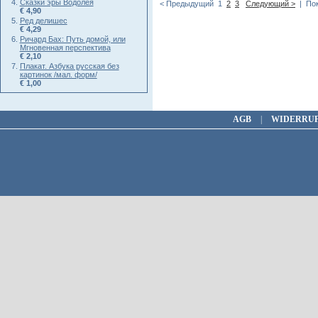
Сказки эры Водолея
< Предыдущий
1
2
3
Следующий >
| Пок
€ 4,90
Ред делишес
€ 4,29
Ричард Бах: Путь домой, или
Мгновенная перспектива
€ 2,10
Плакат. Азбука русская без
картинок /мал. форм/
€ 1,00
AGB
|
WIDERRU