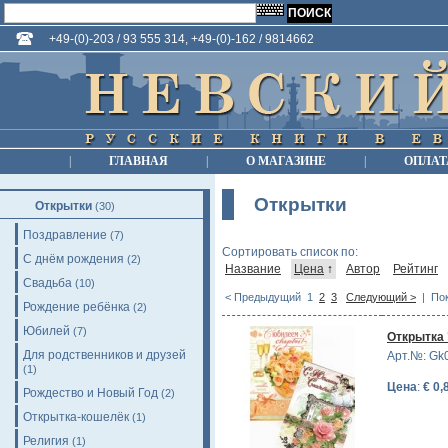
+49-(0)-203 / 93 555 314, +49-(0)-162 / 9814662
|
ГЛАВНАЯ
|
О МАГАЗИНЕ
|
ОПЛАТ
Открытки
Открытки
(30)
Поздравление
(7)
Сортировать список по:
С днём рождения
(2)
Название
Цена
↑
Автор
Рейтинг
Свадьба
(10)
< Предыдущий
1
2
3
Следующий >
| Пок
Рождение ребёнка
(2)
Юбилей
(7)
Открытка
Для родственников и друзей
Арт.№: Gk
(1)
Цена
:
€ 0,
Рождество и Новый Год
(2)
Открытка-кошелёк
(1)
Религия
(1)