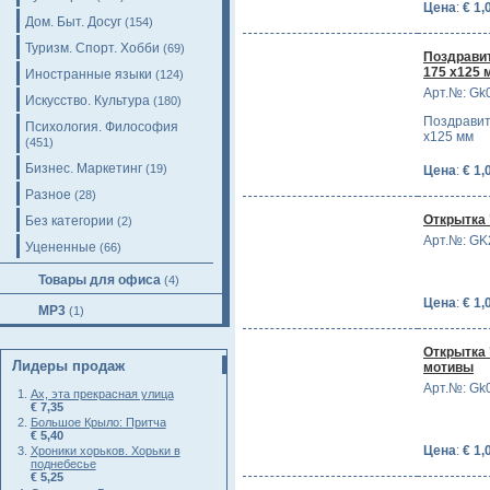
Цена
:
€ 1,
Дом. Быт. Досуг
(154)
Туризм. Спорт. Хобби
(69)
Поздравит
175 х125 
Иностранные языки
(124)
Арт.№: Gk
Искусство. Культура
(180)
Поздравит
Психология. Философия
х125 мм
(451)
Бизнес. Маркетинг
(19)
Цена
:
€ 1,
Разное
(28)
Открытка
Без категории
(2)
Арт.№: GK
Уцененные
(66)
Товары для офиса
(4)
Цена
:
€ 1,
MP3
(1)
Открытка 
Лидеры продаж
мотивы
Арт.№: Gk
Ах, эта прекрасная улица
€ 7,35
Большое Крыло: Притча
€ 5,40
Цена
:
€ 1,
Хроники хорьков. Хорьки в
поднебесье
€ 5,25