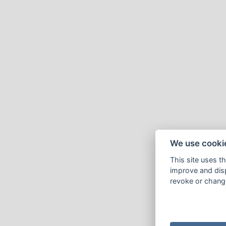
We use cooki
This site uses t
improve and disp
revoke or change