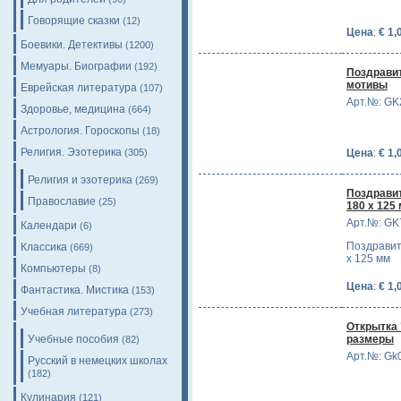
Говорящие сказки
(12)
Цена
:
€ 1,
Боевики. Детективы
(1200)
Мемуары. Биографии
(192)
Поздравит
мотивы
Еврейская литература
(107)
Арт.№: GK
Здоровье, медицина
(664)
Астрология. Гороскопы
(18)
Религия. Эзотерика
(305)
Цена
:
€ 1,
Религия и эзотерика
(269)
Поздравит
Православие
(25)
180 х 125
Арт.№: GK
Календари
(6)
Поздравит
Классика
(669)
х 125 мм
Компьютеры
(8)
Цена
:
€ 1,
Фантастика. Мистика
(153)
Учебная литература
(273)
Открытка 
Учебные пособия
размеры
(82)
Арт.№: Gk
Русский в немецких школах
(182)
Кулинария
(121)