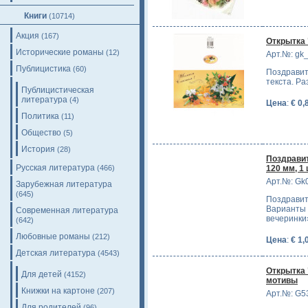
Книги
(10714)
Акция
(167)
Открытка 
Исторические романы
(12)
Арт.№: gk
Публицистика
(60)
Поздравит
текста. Ра
Публицистическая
литература
(4)
Цена
:
€ 0,
Политика
(11)
Общество
(5)
История
(28)
Поздравит
Русская литература
(466)
120 мм, 1 
Арт.№: Gk
Зарубежная литература
(645)
Поздравит
Варианты 
Современная литература
вечеринки
(642)
Любовные романы
(212)
Цена
:
€ 1,
Детская литература
(4543)
Открытка
Для детей
(4152)
мотивы
Книжки на картоне
(207)
Арт.№: G5
Для родителей
(96)